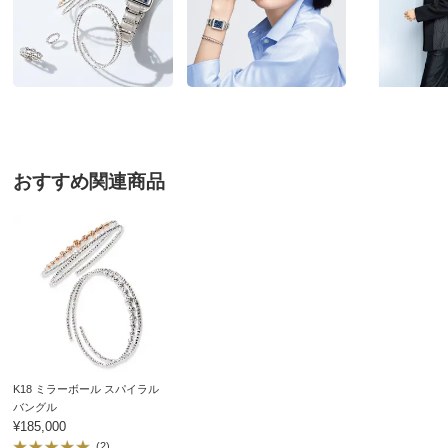
お支払い方法
送料について
キツくない。これはいい。
■色：（ア）YG、（イ）WG、（ウ）WG×PG
2026/05/31
■サイズ：フリーサイズ（8～17番相当）
■最大幅：約7mm
■重さ：約1.2g
■素材：K18
ＷＧＸＰＧ
■原産国：日本製
おすすめ関連商品
神奈川県 50代女性
サイズ表記について（ジュエリー）
リングが苦手ですが、こちらはとても気に入りまし
た！！無くすこともなさそう！
2026/05/13
ＷＧ
K18 ミラーボール スパイラル
バングル
神奈川県 60代以上女性
¥185,000
思ったより輝きがあって豪華です
(2)