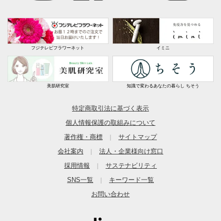
フジテレビフラワーネット
イミニ
美肌研究室
知識で変わるあなたの暮らし ちそう
特定商取引法に基づく表示
個人情報保護の取組みについて
著作権・商標
サイトマップ
｜
会社案内
法人・企業様向け窓口
｜
採用情報
サステナビリティ
｜
SNS一覧
キーワード一覧
｜
お問い合わせ