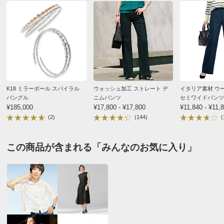
ＷＧ
東京都 60代以上女性
素敵です＾＾ どの指にもつけられ、その日の気分で
変えて楽しんでいます。
同じシリーズのバングルも購入しました。大満足です＾
＾
K18 ミラーボール スパイラル
ウォッシュ加工 ストレート デ
イタリア素材 ウ
バングル
ニムパンツ
セミワイドパンツ
2025/08/27
¥185,000
¥17,800 - ¥17,800
¥11,840 - ¥11,
(2)
(144)
(
この商品が含まれる「みんなのお気に入り」
ＷＧ／ＰＧ
埼玉県 50代女性
ミラーボールのカットがキラキラ光るので素敵ですよ
2020/11/14