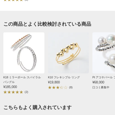
フリーサイズなのでその時にどの指にも出来るので購入
して良かったです
2026/02/03
この商品とよく比較検討されている商品
ＷＧ
東京都 60代以上女性
指の変形性関節症のため指間接が肥大化してしまい、今
までの指輪が入らなくなってしまったので、この指輪を
購入しました。
K18 ミラーボール スパイラル
K10 フレキシブル リング
Pt アコヤパール
楽にはめられるし、お洒落。K18なので、指輪をしたま
バングル
¥19,800
¥68,000
ま洗い物なども出来て、本当に良かったです。
¥185,000
(8)
口コミ募集中
(2)
2026/02/01
こちらもよく購入されています