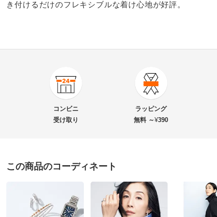
き付けるだけのフレキシブルな着け心地が好評。
5.0
口コミ件数（6）
★★★★★
6
商品番号
900-1406-03
★★★★
★
0
商品名・特徴
K18 ミラーボール スパイラル リング
★★★
★★
0
コンビニ
ラッピング
★★
★★★
0
受け取り
無料 ～
¥
390
★
★★★★
0
価格
¥83,000
税込 ¥75,455 税抜
改定日：2026/2/24
この商品のコーディネート
旧価格：¥58,000 税込
ＷＧ
埼玉県 60代以上女性
送料・送料種
基本配送料：¥
880
別
※お届け先が同じであれば複数個ご購入いただいても¥880です。
高額商品で迷ってたけど、買って良かった！キラキラす
ごく素敵。どの指にもはめられ失くさない、外れない、