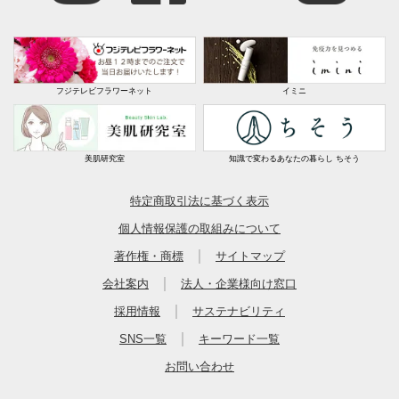
フジテレビフラワーネット
イミニ
美肌研究室
知識で変わるあなたの暮らし ちそう
特定商取引法に基づく表示
個人情報保護の取組みについて
｜
著作権・商標
サイトマップ
｜
会社案内
法人・企業様向け窓口
｜
採用情報
サステナビリティ
｜
SNS一覧
キーワード一覧
お問い合わせ