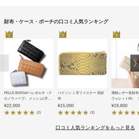
財布・ケース・ポーチの口コミ人気ランキング
1
2
3
PELLE BORSA/ペレボルサ〈ク
パイソン Ｌ字ファスナー 長財
薄軽レザー長財布
ロノウィーブ〉 メッシュL字
布
ウォレットM） 
ファスナー コンパクト財布
（山羊革）
¥22,000
¥15,000
¥19,800
(2)
(2)
口コミ人気ランキングをもっと見る