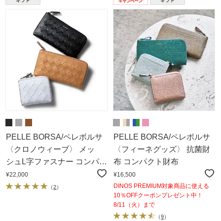
PELLE BORSA/ペレボルサ
PELLE BORSA/ペレボルサ
〈クロノウィーブ〉 メッ
〈フィーネグッズ〉 抗菌財
シュL字ファスナー コンパク
布 コンパクト財布
ト財布
¥22,000
¥16,500
DINOS PREMIUM対象商品に使える
（
2
）
10％OFFクーポンプレゼント中！
8/11（火）まで
（
9
）