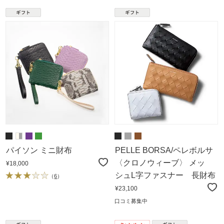
パイソン ミニ財布
PELLE BORSA/ペレボルサ
〈クロノウィーブ〉 メッ
¥18,000
シュL字ファスナー 長財布
（
6
）
¥23,100
口コミ募集中