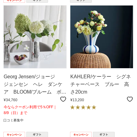
Georg Jensen/ジョージ
KAHLER/ケーラー シグネ
ジェンセン ヘレ ダンケ
チャーベース ブルー 高
ア BLOOM/ブルーム ボタ
さ20cm
ニカヴェースL
¥34,760
¥13,200
今ならクーポン利用で5％OFF｜
8/9（日）まで
口コミ募集中