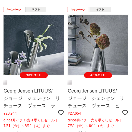
30%OFF
40%OFF
Georg Jensen LITUUS/
Georg Jensen LITUUS/
ジョージ ジェンセン リ
ジョージ ジェンセン リ
チュース ヴェース ラー
チュース ヴェース ビッ
ジ
グ
¥20,944
¥27,654
dinos月イチ！売り尽くしセール｜
dinos月イチ！売り尽くしセール｜
7/31（金）～8/11（火）まで
7/31（金）～8/11（火）まで