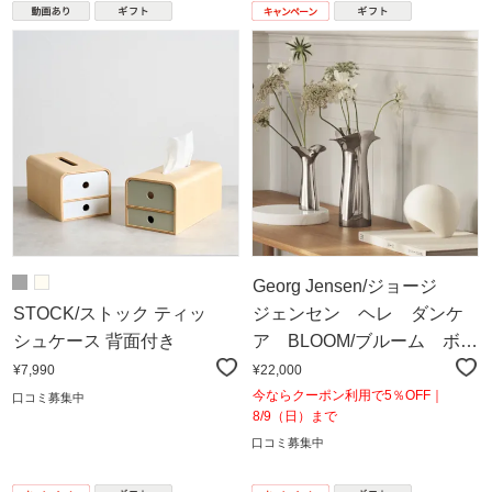
Georg Jensen/ジョージ
STOCK/ストック ティッ
ジェンセン ヘレ ダンケ
シュケース 背面付き
ア BLOOM/ブルーム ボタ
ニカヴェースM
¥7,990
¥22,000
今ならクーポン利用で5％OFF｜
口コミ募集中
8/9（日）まで
口コミ募集中