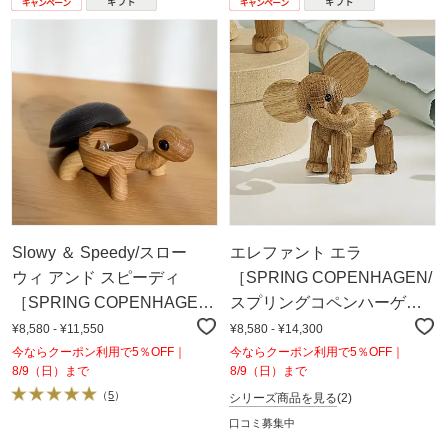
Slowy ＆ Speedy/スロー
エレファント エラ
ウィ アンド スピーディ
［SPRING COPENHAGEN/
［SPRING COPENHAGEN/
スプリングコペンハーゲ
スプリングコペンハーゲ
ン］
¥8,580 - ¥11,550
¥8,580 - ¥14,300
ン］
今ならクーポン利用で5％OFF｜
今ならクーポン利用で5％OFF｜
8/9（日）まで
8/9（日）まで
（
5
）
シリーズ商品を見る
(2)
口コミ募集中