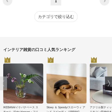
1
カテゴリで絞り込む
インテリア雑貨の口コミ人気ランキング
1
2
3
IKEBANA/イケバナベース ス
Slowy ＆ Speedy/スローウィ ア
アクリル製ティッ
モール［Fritz Hansen・フリッ
ンド スピーディ［SPRING
リモコン収納付き