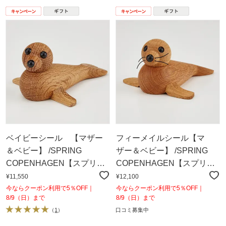
ベイビーシール 【マザー
フィーメイルシール【マ
＆ベビー】 /SPRING
ザー＆ベビー】 /SPRING
COPENHAGEN【スプリン
COPENHAGEN【スプリン
グコペンハーゲン】
グコペンハーゲン】
¥11,550
¥12,100
今ならクーポン利用で5％OFF｜
今ならクーポン利用で5％OFF｜
8/9（日）まで
8/9（日）まで
（
1
）
口コミ募集中