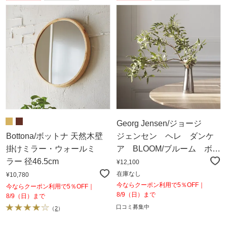
Georg Jensen/ジョージ
Bottona/ボットナ 天然木壁
ジェンセン ヘレ ダンケ
掛けミラー・ウォールミ
ア BLOOM/ブルーム ボタ
ラー 径46.5cm
ニカヴェースS
¥12,100
在庫なし
¥10,780
今ならクーポン利用で5％OFF｜
今ならクーポン利用で5％OFF｜
8/9（日）まで
8/9（日）まで
口コミ募集中
（
2
）