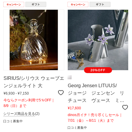
20%OFF
SIRIUS/シリウス ウェーブエ
ンジェルライト 大
Georg Jensen LITUUS/
ジョージ ジェンセン リ
¥6,930 - ¥7,150
チュース ヴェース ミ
今ならクーポン利用で5％OFF｜
8/9（日）まで
ディアム
¥17,600
シリーズ商品を見る
(2)
dinos月イチ！売り尽くしセール｜
7/31（金）～8/11（火）まで
口コミ募集中
口コミ募集中