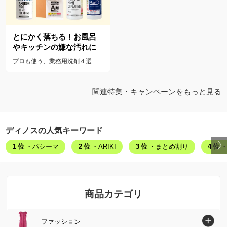
とにかく落ちる！お風呂
やキッチンの嫌な汚れに
プロも使う、業務用洗剤４選
関連特集・キャンペーンをもっと見る
ディノスの人気キーワード
1位
・パシーマ
2位
・ARIKI
3位
・まとめ割り
4位
・
商品カテゴリ
ファッション