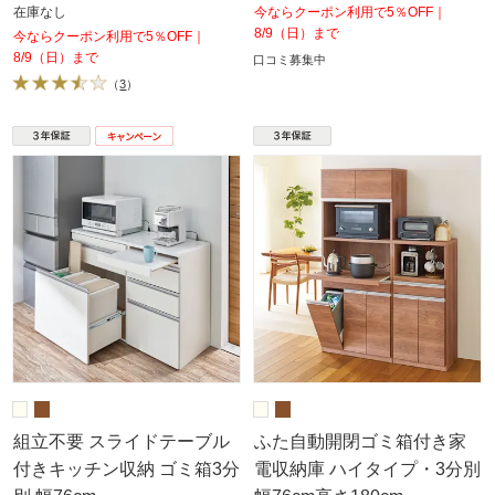
在庫なし
今ならクーポン利用で5％OFF｜
8/9（日）まで
今ならクーポン利用で5％OFF｜
8/9（日）まで
口コミ募集中
（
3
）
組立不要 スライドテーブル
ふた自動開閉ゴミ箱付き家
付きキッチン収納 ゴミ箱3分
電収納庫 ハイタイプ・3分別