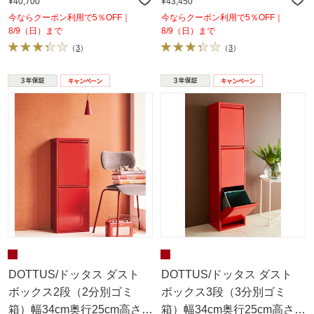
136cm（ホワイト・グ
92cm（ホワイト・グレー）
¥40,700
¥43,450
レー）
今ならクーポン利用で5％OFF｜
今ならクーポン利用で5％OFF｜
8/9（日）まで
8/9（日）まで
（
3
）
（
3
）
DOTTUS/ドッタス ダスト
DOTTUS/ドッタス ダスト
ボックス2段（2分別ゴミ
ボックス3段（3分別ゴミ
箱）幅34cm奥行25cm高さ
箱）幅34cm奥行25cm高さ