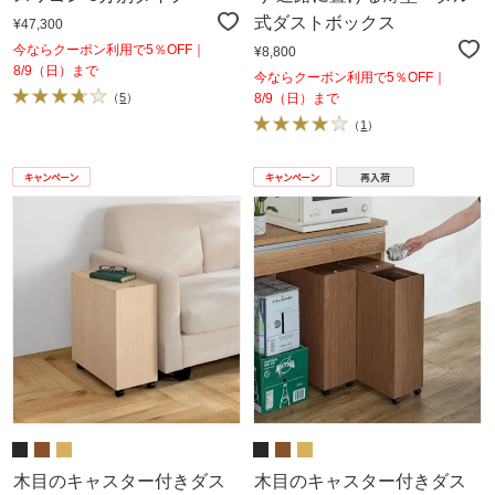
式ダストボックス
¥47,300
今ならクーポン利用で5％OFF｜
¥8,800
8/9（日）まで
今ならクーポン利用で5％OFF｜
（
5
）
8/9（日）まで
（
1
）
木目のキャスター付きダス
木目のキャスター付きダス