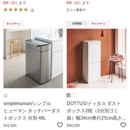
8/9（日）まで
8/9（日）まで
（
1
）
口コミ募集中
simplehuman/シンプル
DOTTUS/ドッタス ダスト
ヒューマン タッチバーダス
ボックス2段（2分別ゴミ
トボックス 分別 48L
箱）幅34cm奥行25cm高さ
92cm（ホワイト・グレー）
¥31,000
¥30,250