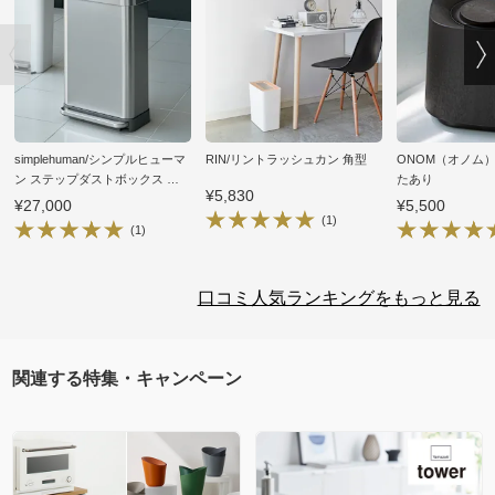
simplehuman/シンプルヒューマ
RIN/リントラッシュカン 角型
ONOM（オノム） 
ン ステップダストボックス ス
たあり
¥5,830
テンレス45L
¥27,000
¥5,500
(1)
(1)
口コミ人気ランキングをもっと見る
関連する特集・キャンペーン