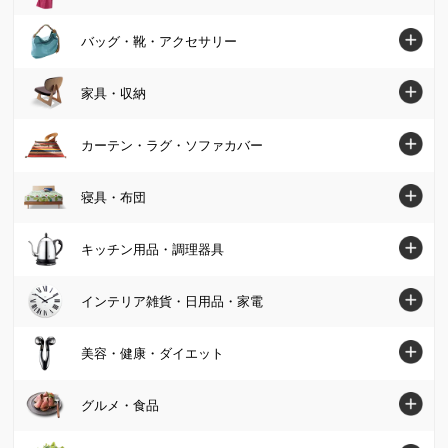
ファッショントップへ
バッグ・靴・アクセサリー
シャツ・ブラウス
バッグ・靴・アクセサリートップへ
家具・収納
ニット・セーター
バッグ
家具・収納トップへ
カーテン・ラグ・ソファカバー
チュニック
パンプス・サンダル
ソファ
カーテン・ラグ・ソファカバートップへ
寝具・布団
ワンピース
ブーツ
椅子・チェア
カーテン
パンツ
寝具・布団トップへ
キッチン用品・調理器具
スニーカー・コンフォートシューズ
テーブル
カーペット・ラグ・マット
スカート
マットレス
ジュエリー・アクセサリー
キッチン用品・調理器具トップへ
インテリア雑貨・日用品・家電
デスク・机
ソファーカバー・マルチカバー
カーディガン・ボレロ
掛け布団・羽毛布団
財布・ケース・ポーチ
鍋・フライパン
テレビ台・テレビボード
インテリア雑貨・日用品・家電トップへ
美容・健康・ダイエット
クッション・カバー類
パーカー・スウェット/トレーナー
肌掛け布団・ダウンケット
レディース腕時計
水切りかご/ラック・シンク周り用品
ベッド
インテリア雑貨
美容・健康・ダイエットトップへ
Tシャツ・カットソー
グルメ・食品
敷布団
帽子・サングラス・手袋・ベルト
保存容器・キャニスター・オイルポット
壁面収納・システム収納
照明器具/ライト・時計
スキンケア・基礎化粧品
コート