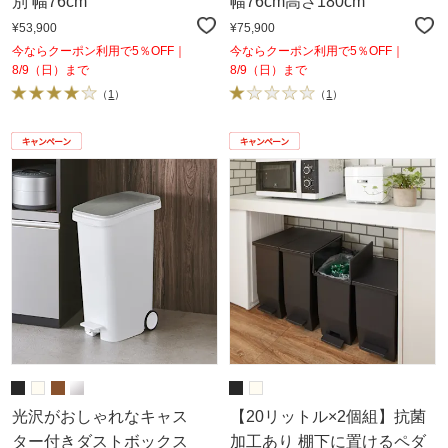
別 幅76cm
幅76cm高さ180cm
¥53,900
¥75,900
今ならクーポン利用で5％OFF｜
今ならクーポン利用で5％OFF｜
8/9（日）まで
8/9（日）まで
（
1
）
（
1
）
光沢がおしゃれなキャス
【20リットル×2個組】抗菌
ター付きダストボックス
加工あり 棚下に置けるペダ