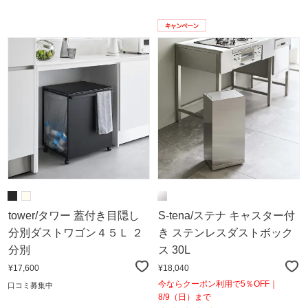
tower/タワー 蓋付き目隠し
S-tena/ステナ キャスター付
分別ダストワゴン４５Ｌ ２
き ステンレスダストボック
分別
ス 30L
¥17,600
¥18,040
今ならクーポン利用で5％OFF｜
口コミ募集中
8/9（日）まで