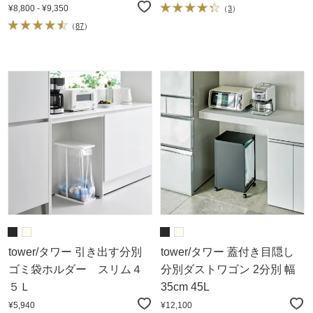
¥8,800 - ¥9,350
（
3
）
（
87
）
tower/タワー 引き出す分別
tower/タワー 蓋付き目隠し
ゴミ袋ホルダー スリム４
分別ダストワゴン 2分別 幅
５Ｌ
35cm 45L
¥5,940
¥12,100