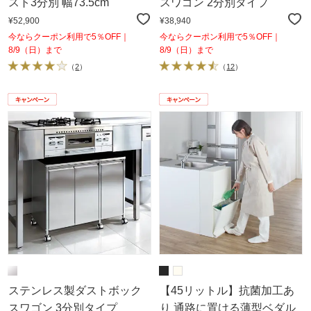
スト3分別 幅73.5cm
スワゴン 2分別タイプ
¥52,900
¥38,940
今ならクーポン利用で5％OFF｜
今ならクーポン利用で5％OFF｜
8/9（日）まで
8/9（日）まで
（
2
）
（
12
）
ステンレス製ダストボック
【45リットル】抗菌加工あ
スワゴン 3分別タイプ
り 通路に置ける薄型ベダル