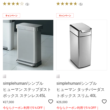
（
5
）
（
5
）
simplehuman/シンプル
simplehuman/シンプル
ヒューマン ステップダスト
ヒューマン タッチバーダス
ボックス ステンレス45L
トボックス スリム 40L
¥27,000
¥26,000
今ならクーポン利用で5％OFF｜
今ならクーポン利用で5％OFF｜