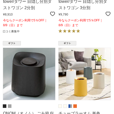
tower/タワー 目隠し分別ダ
tower/タワー 目隠し分別ダ
ストワゴン 2分別
ストワゴン 3分別
¥8,910
¥9,790
今ならクーポン利用で5％OFF｜
今ならクーポン利用で5％OFF｜
8/9（日）まで
8/9（日）まで
口コミ募集中
ONOM（オノム） ごみ箱 6L
チューブラーオム 単色