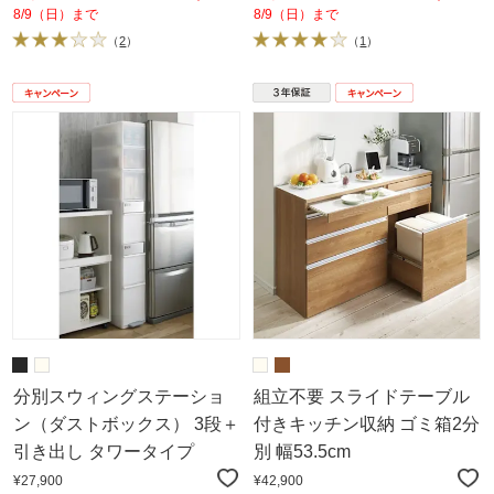
8/9（日）まで
8/9（日）まで
（
2
）
（
1
）
分別スウィングステーショ
組立不要 スライドテーブル
ン（ダストボックス） 3段＋
付きキッチン収納 ゴミ箱2分
引き出し タワータイプ
別 幅53.5cm
¥27,900
¥42,900