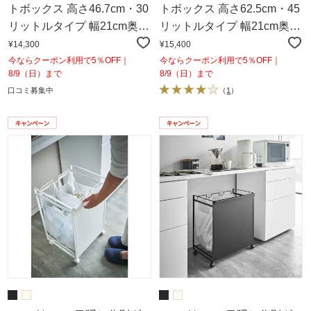
トボックス 高さ46.7cm・30
トボックス 高さ62.5cm・45
リットルタイプ 幅21cm奥行
リットルタイプ 幅21cm奥行
44cm
44cm
¥14,300
¥15,400
今ならクーポン利用で5％OFF｜
今ならクーポン利用で5％OFF｜
8/9（日）まで
8/9（日）まで
口コミ募集中
（
1
）