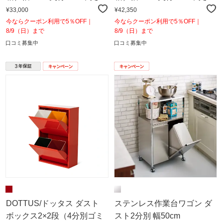
92cm（レッド）
136cm（レッド）
¥33,000
¥42,350
今ならクーポン利用で5％OFF｜
今ならクーポン利用で5％OFF｜
8/9（日）まで
8/9（日）まで
口コミ募集中
口コミ募集中
DOTTUS/ドッタス ダスト
ステンレス作業台ワゴン ダ
ボックス2×2段（4分別ゴミ
スト2分別 幅50cm