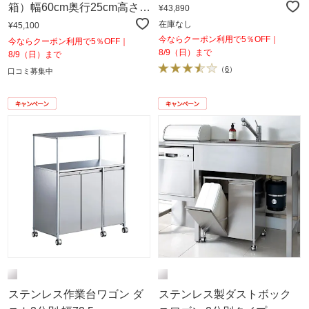
箱）幅60cm奥行25cm高さ
¥43,890
92cm（レッド）
在庫なし
¥45,100
今ならクーポン利用で5％OFF｜
今ならクーポン利用で5％OFF｜
8/9（日）まで
8/9（日）まで
（
6
）
口コミ募集中
ステンレス作業台ワゴン ダ
ステンレス製ダストボック