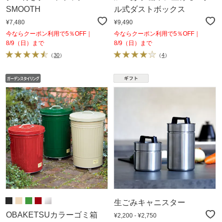
SMOOTH
ル式ダストボックス
¥7,480
¥9,490
今ならクーポン利用で5％OFF｜
今ならクーポン利用で5％OFF｜
8/9（日）まで
8/9（日）まで
（
30
）
（
4
）
生ごみキャニスター
OBAKETSUカラーゴミ箱
¥2,200 - ¥2,750