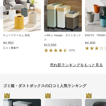
チューブラーオム 単色
≪45L≫ Hanger ダストボック
ENOTS TRAS
ス
¥4,950
¥4,400
¥13,500
口コミ募集中
(121)
売れ筋ランキングをもっと見る
ゴミ箱・ダストボックスの口コミ人気ランキング
1
2
3