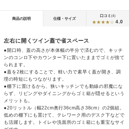
口コミ
(4)
商品の説明
仕様・サイズ
4.0
左右に開くツイン蓋で省スペース
●開口時、蓋の高さが本体幅の半分で済むので、キッチ
ンのコンロ下やカウンター下に置いたままでゴミが捨て
られます。
●蓋を2枚にすることで、軽い力で素早く蓋が開き、調
理の時短にもつながります。
●棚下に置けるから、狭いキッチンでも動線の邪魔にな
らず、リビングやダイニングからゴミ箱が隠せるという
メリットも。
●20リットル（幅22cm奥行36cm高さ38cm）の2個組。
低めの棚下にも置けて、テレワーク用のデスク下などで
も活躍します。トイレや洗面所のゴミ箱にも重宝なサイ