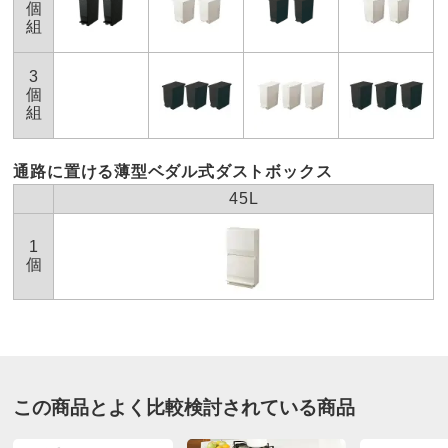
個
■素材：本体…ポリプロピレン（抗菌加工）
に少しストレスを感じました。やさしーく踏んでます。
組
■背面キャスター付き
2025/07/30
■日本製
3
個
ディノスのサイズ
組
商品担当者より
この度はディノスにてお買い上げいただき誠にあり
通路に置ける薄型ベダル式ダストボックス
がとうございます。
45L
頂きましたご意見に関しましては、今後の商品開発
の参考にさせて頂けたらと思います。
1
今後とも、ディノスをどうぞよろしくお願い申し上
個
げます。
ホワイト
この商品とよく比較検討されている商品
東京都
ふたが、真ん中から両方に開くので、ごみを捨てやすく