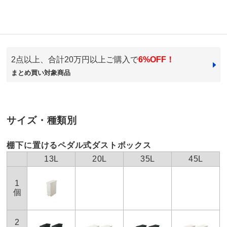
4.0
口コミ件数（4）
2点以上、合計20万円以上ご購入で
6%OFF！
★★★★★
1
商品番号
900-6421-33
まとめ買い対象商品
★★★★
★
2
商品名・特徴
【20リットル×2個組】抗菌加工あり 棚下に置けるペダ
★★★
★★
1
ル式ダストボックス
★★
★★★
0
サイズ・種類別
★
★★★★
0
価格
¥9,490
税込 ¥8,628 税抜
送料・送料種
基本配送料：¥
880
棚下に置けるペダル式ダストボックス
別
※お届け先が同じであれば複数個ご購入いただいても¥880です。
13L
20L
35L
45L
ブラック
お支払い方法
送料について
宮城県
1
個
■色：（ア）ホワイト（イ）ブラック
ペダル式を使用するのははじめてなので類似品との比較
■サイズ（1個）：幅22cm奥行36cm高さ38cm（開口時約
対象にはならないのですが、
48cm）・重さ1.25g
ペダルをべったりと踏むと蓋が閉じてくれないのでそこ
2