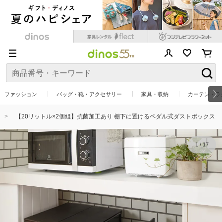
ファッション
バッグ・靴・アクセサリー
家具・収納
カーテン・ラ
【20リットル×2個組】抗菌加工あり 棚下に置けるペダル式ダストボックス
1
/
17