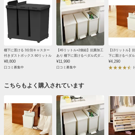
て使いやすいです。音も静かで気に入っています。
2023/10/28
ホワイト
棚下に置ける 3分別キャスター
【45リットル×2個組】抗菌加工
【13リットル】
付きダストボックス 60リットル
あり 棚下に置けるペダル式ダス
下に置けるペダル
東京都
¥8,800
トボックス
¥11,990
クス
¥4,290
キッチンの棚の下に合うゴミ箱を探していましたのでこ
口コミ募集中
口コミ募集中
(
のサイズがジャストサイズでした。
２個セットでしたが、分別するのにとても便利です。ベ
こちらもよく購入されています
ダル式で濡れた手でもゴミを簡単に入れる事が出来ま
す。マイナス点はプラスチックなので安っぽく見える事
です。
2022/08/28