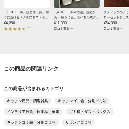
ホワイト
【13リットル】抗菌加工あり 棚
【45リットル×2個組】抗菌加工
ブティックのよう
大阪府
下に置けるペダル式ダストボッ
あり 棚下に置けるペダル式ダス
ローゼットチェスト
クス
¥4,290
トボックス
¥11,990
段
¥54,990
蓋付きでちょうどいいサイズ感！
(4)
口コミ募集中
口コミ募集中
キッチンであまりゴミを溜めたくなかったのでこのサイ
ズを購入しました
2022/08/04
この商品の関連リンク
すべての口コミを見る
この商品が含まれるカテゴリ
キッチン用品・調理器具
キッチンゴミ箱・分別ゴミ箱
インテリア雑貨・日用品・家電
ゴミ箱・ダストボックス
キッチンゴミ箱・分別ゴミ箱
リビングゴミ箱