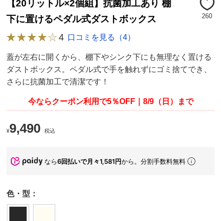
【20リットル×2個組】抗菌加工あり 棚
260
下に置けるペダル式ダストボックス
4
口コミを見る（4）
蓋が左右に開くから、棚下やシンク下にも無理なく置ける
ダストボックス。ペダル式で手を触れずにゴミ捨てでき、
さらに抗菌加工で清潔です！
今ならクーポン利用で5％OFF｜8/9（日）まで
9,490
¥
税込
なら
6回払いで月々1,581円
から。分割手数料無料
色・型：