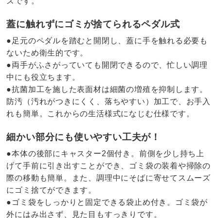
ズです。
蓋に触れずにゴミが捨てられるペダル式
●足元のペダルを踏むと開閉し、蓋に手を触れる必要も
ないため衛生的です。
●両手がふさがっていても開閉できるので、忙しい調理
中にも役立ちます。
●抗菌加工を施した表面材は細菌の増殖を抑制します。
防汚（汚れがつきにくく、落ちやすい）加工で、お手入
れも簡単。これからの生活様式になじむ仕様です。
細かい部分にも使いやすい工夫が！
●本体の後部にキャスター2個付き。前側を少し持ち上
げて手前に引き出すことができ、ゴミ袋の装着や掃除の
際の移動も簡単。また、調理中にそばに寄せてスムーズ
にゴミ捨てができます。
●ゴミ袋をしっかりと固定できる袋止め付き。ゴミ袋が
外にはみ出さず、見た目もすっきりです。