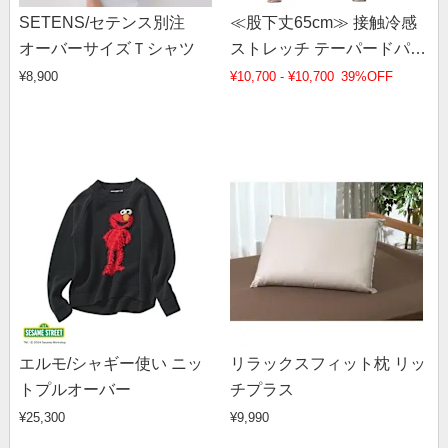
SETENS/セテンス別注
≪股下丈65cm≫ 接触冷感
オーバーサイズＴシャツ
ストレッチ テーパードパン
ツ
¥8,900
¥10,700 - ¥10,700
39%OFF
エルモ/シャギー使い ニッ
リラックスフィット枕 リッ
トプルオーバー
チプラス
¥25,300
¥9,990