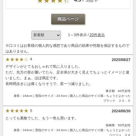
商品ページ
1～3件表示 /
20件表示
※口コミはお客様の個人的な感想であり商品の効果や性能を保証するもので
はありません。
4
2025/08/27
デザインがとてもおしゃれで気に入りました。
ただ、先方の形が履いてたら、足全体が大きく見えてちょっとイメージと違
いました。まぁ、ほぼ満足です。
長時間歩きには痛くなりそうで、星一つ減りました。
東京都 40代女性
身長：164cm｜普段のサイズ：23.5cm｜購入した商品のサイズ感：ちょうどよかった
ブラック ２３．５
5
2024/06/30
とっても素敵でした、もう一色も買います。
長崎県 50代女性
身長：163cm｜普段のサイズ：24.0cm｜購入した商品のサイズ感：ちょうどよかった
ベージュ ２４