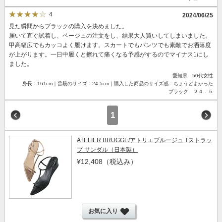
4
2024/06/25
見た瞬間からブラックの購入を決めました。
届いて直ぐ試着し、ベージュの注文をし、結果大人買いしてしまいました。
甲高幅広でもカッコよく履けます。スカートでもパンツでも素敵でお洒落度
が上がります。一日中履くと擦れて痛くなる予感がするのでマイナス1にし
ました。
愛知県 50代女性
身長：161cm｜普段のサイズ：24.5cm｜購入した商品のサイズ感：ちょうどよかった
ブラック ２４．５
1
ATELIER BRUGGE/アトリエブルージュ Tストラッ
プ サンダル（日本製）
¥12,408
（税込み）
お気に入り