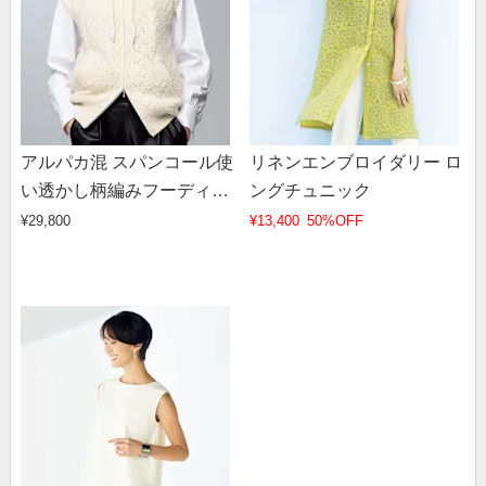
アルパカ混 スパンコール使
リネンエンブロイダリー ロ
い透かし柄編みフーディー
ングチュニック
ジレ
¥29,800
¥13,400
50%OFF