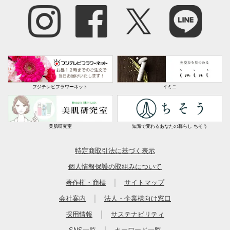
フジテレビフラワーネット
イミニ
美肌研究室
知識で変わるあなたの暮らし ちそう
特定商取引法に基づく表示
個人情報保護の取組みについて
｜
著作権・商標
サイトマップ
｜
会社案内
法人・企業様向け窓口
｜
採用情報
サステナビリティ
｜