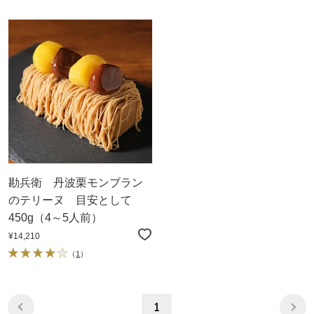
勘兵衛 丹波栗モンブラン
のテリーヌ 目安として
450g（4～5人前）
¥14,210
（
1
）
1