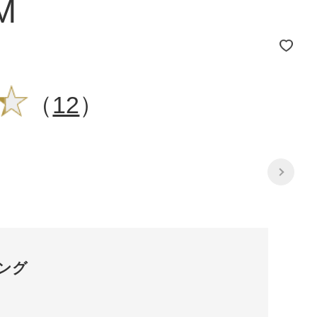
M
（
12
）
ング