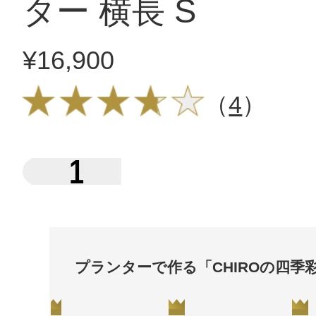
ター 横長 S
¥16,900
（
4
）
1
プランターで作る「CHIROの四