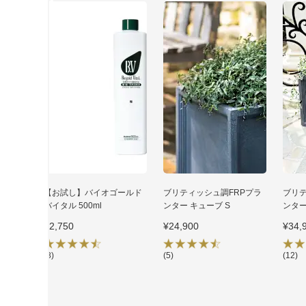
1
2
3
【お試し】バイオゴールド
ブリティッシュ調FRPプラ
ブリテ
バイタル 500ml
ンター キューブ S
ンター
¥2,750
¥24,900
¥34,
(8)
(5)
(12)