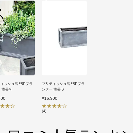
4
ィッシュ調FRPプラ
ブリティッシュ調FRPプラ
 横長M
ンター 横長 S
900
¥16,900
(4)