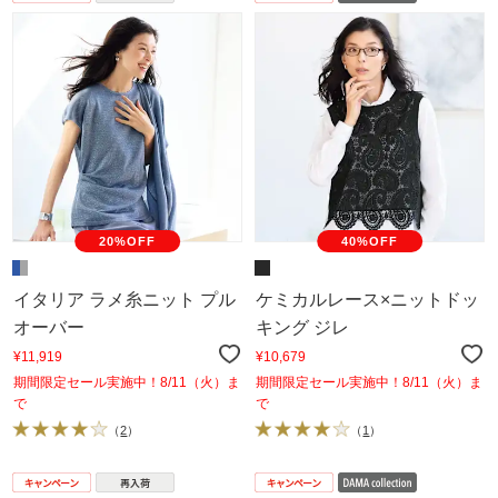
20%OFF
40%OFF
イタリア ラメ糸ニット プル
ケミカルレース×ニットドッ
オーバー
キング ジレ
¥11,919
¥10,679
期間限定セール実施中！8/11（火）ま
期間限定セール実施中！8/11（火）ま
で
で
（
2
）
（
1
）