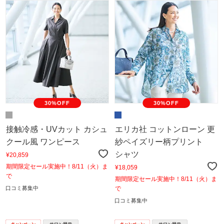
30%OFF
30%OFF
接触冷感・UVカット カシュ
エリカ社 コットンローン 更
クール風 ワンピース
紗ペイズリー柄プリント
シャツ
¥20,859
期間限定セール実施中！8/11（火）ま
¥18,059
で
期間限定セール実施中！8/11（火）ま
口コミ募集中
で
口コミ募集中