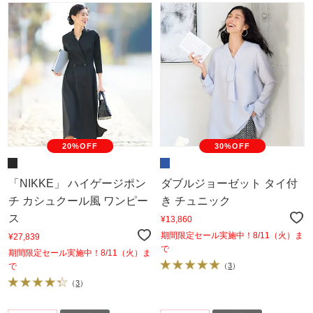
20%OFF
30%OFF
「NIKKE」 ハイゲージポン
ダブルジョーゼット タイ付
チ カシュクール風 ワンピー
き チュニック
ス
¥13,860
期間限定セール実施中！8/11（火）ま
¥27,839
で
期間限定セール実施中！8/11（火）ま
で
（
3
）
（
3
）