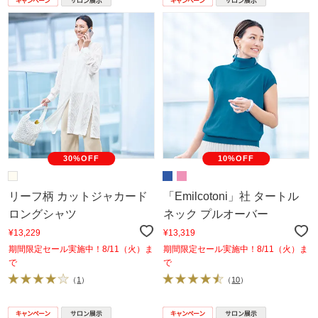
30%OFF
10%OFF
リーフ柄 カットジャカード
「Emilcotoni」社 タートル
ロングシャツ
ネック プルオーバー
¥13,229
¥13,319
期間限定セール実施中！8/11（火）ま
期間限定セール実施中！8/11（火）ま
で
で
（
1
）
（
10
）