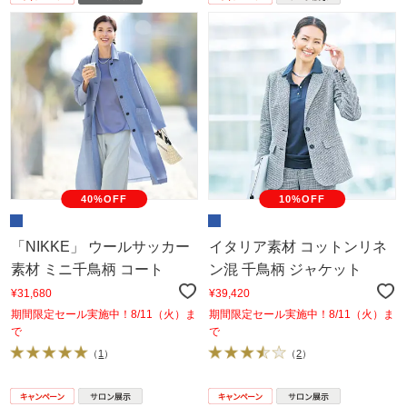
40%OFF
10%OFF
「NIKKE」 ウールサッカー
イタリア素材 コットンリネ
素材 ミニ千鳥柄 コート
ン混 千鳥柄 ジャケット
¥31,680
¥39,420
期間限定セール実施中！8/11（火）ま
期間限定セール実施中！8/11（火）ま
で
で
（
1
）
（
2
）