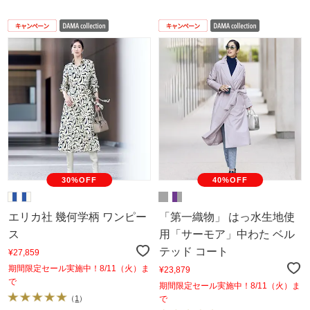
30%OFF
40%OFF
エリカ社 幾何学柄 ワンピー
「第一織物」 はっ水生地使
ス
用「サーモア」中わた ベル
テッド コート
¥27,859
期間限定セール実施中！8/11（火）ま
¥23,879
で
期間限定セール実施中！8/11（火）ま
（
1
）
で