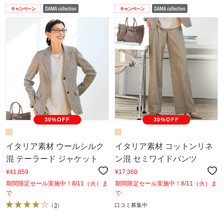
30%OFF
30%OFF
イタリア素材 ウールシルク
イタリア素材 コットンリネ
混 テーラード ジャケット
ン混 セミワイドパンツ
¥41,859
¥17,360
期間限定セール実施中！8/11（火）ま
期間限定セール実施中！8/11（火）ま
で
で
（
3
）
口コミ募集中