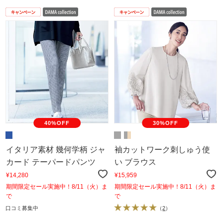
40%OFF
30%OFF
イタリア素材 幾何学柄 ジャ
袖カットワーク刺しゅう使
カード テーパードパンツ
い ブラウス
¥14,280
¥15,959
期間限定セール実施中！8/11（火）ま
期間限定セール実施中！8/11（火）ま
で
で
口コミ募集中
（
2
）