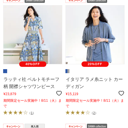
40%OFF
20%OFF
ラッティ社 ベルトモチーフ
イタリア ラメ糸ニット カー
柄 開襟シャツワンピース
ディガン
¥23,879
¥15,119
期間限定セール実施中！8/11（火）ま
期間限定セール実施中！8/11（火）ま
で
で
（
1
）
（
2
）