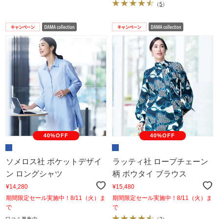
（
5
）
40%OFF
40%OFF
ソメロス社 ポケットデザイ
ラッティ社 ロープチェーン
ン ロングシャツ
柄 ボウタイ ブラウス
¥14,280
¥15,480
期間限定セール実施中！8/11（火）ま
期間限定セール実施中！8/11（火）ま
で
で
口コミ募集中
（
2
）