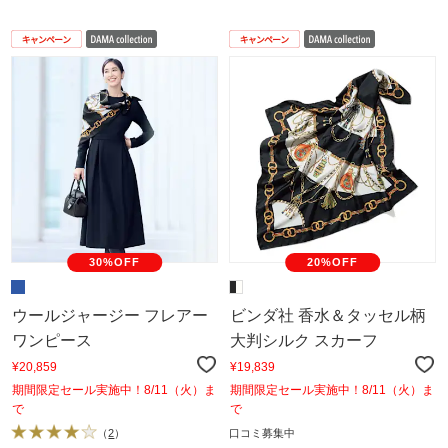
30%OFF
20%OFF
ウールジャージー フレアー
ビンダ社 香水＆タッセル柄
ワンピース
大判シルク スカーフ
¥20,859
¥19,839
期間限定セール実施中！8/11（火）ま
期間限定セール実施中！8/11（火）ま
で
で
（
2
）
口コミ募集中