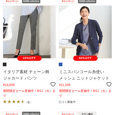
20%OFF
40%OFF
イタリア素材 チェーン柄
ミニスパンコール糸使い
ジャカード パンツ
メッシュ ニットジャケット
¥19,839
¥11,339
期間限定セール実施中！8/11（火）ま
期間限定セール実施中！8/11（火）ま
で
で
（
6
）
口コミ募集中