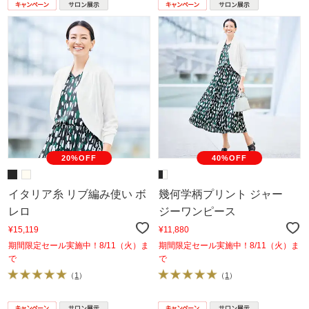
20%OFF
40%OFF
イタリア糸 リブ編み使い ボ
幾何学柄プリント ジャー
レロ
ジーワンピース
¥15,119
¥11,880
期間限定セール実施中！8/11（火）ま
期間限定セール実施中！8/11（火）ま
で
で
（
1
）
（
1
）