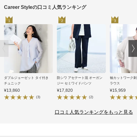
Career Styleの口コミ人気ランキング
1
2
3
ダブルジョーゼット タイ付き
防シワ アセテート混 オーガン
袖カットワーク刺
チュニック
ジー セミワイドパンツ
ラウス
¥13,860
¥17,820
¥15,959
(3)
(2)
口コミ人気ランキングをもっと見る