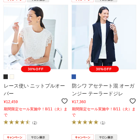
30%OFF
30%OFF
レース使い ニットプルオー
防シワ アセテート混 オーガ
バー
ンジー テーラードジレ
¥12,459
¥17,360
期間限定セール実施中！8/11（火）ま
期間限定セール実施中！8/11（火）ま
で
で
（
2
）
（
1
）