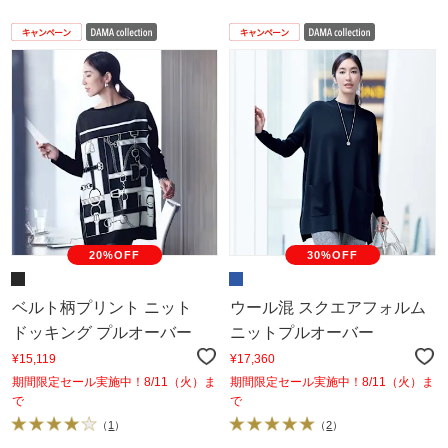
20%OFF
30%OFF
ベルト柄プリント ニット
ウール混 スクエアフォルム
ドッキング プルオーバー
ニットプルオーバー
¥15,119
¥17,360
期間限定セール実施中！8/11（火）ま
期間限定セール実施中！8/11（火）ま
で
で
（
1
）
（
2
）