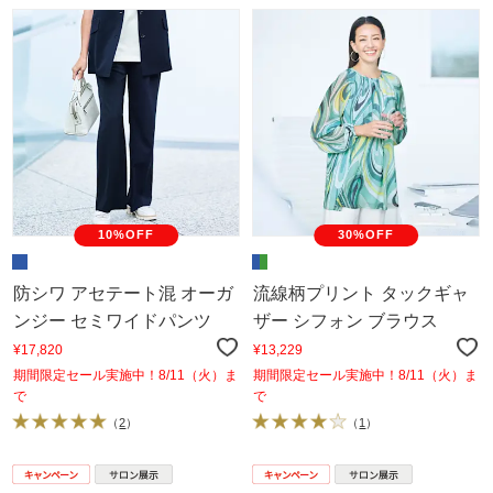
10%OFF
30%OFF
防シワ アセテート混 オーガ
流線柄プリント タックギャ
ンジー セミワイドパンツ
ザー シフォン ブラウス
¥17,820
¥13,229
期間限定セール実施中！8/11（火）ま
期間限定セール実施中！8/11（火）ま
で
で
（
2
）
（
1
）