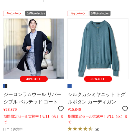
40%OFF
20%OFF
ジーロンラムウール リバー
シルクカシミヤニット トグ
シブル ベルテッド コート
ルボタン カーディガン
¥23,879
¥15,840
期間限定セール実施中！8/11（火）ま
期間限定セール実施中！8/11（火）ま
で
で
口コミ募集中
（
4
）