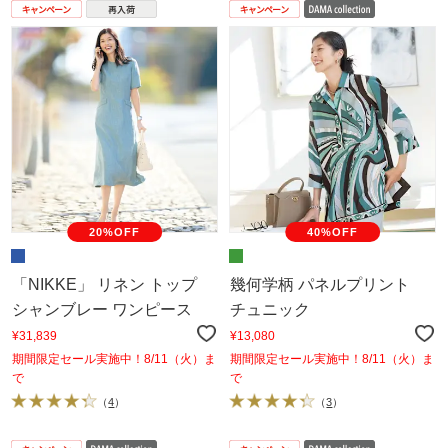
20%OFF
40%OFF
「NIKKE」 リネン トップ
幾何学柄 パネルプリント
シャンブレー ワンピース
チュニック
¥31,839
¥13,080
期間限定セール実施中！8/11（火）ま
期間限定セール実施中！8/11（火）ま
で
で
（
4
）
（
3
）