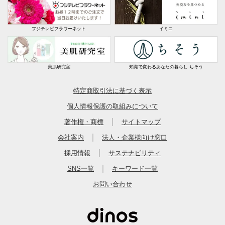
フジテレビフラワーネット
イミニ
美肌研究室
知識で変わるあなたの暮らし ちそう
特定商取引法に基づく表示
個人情報保護の取組みについて
｜
著作権・商標
サイトマップ
｜
会社案内
法人・企業様向け窓口
｜
採用情報
サステナビリティ
｜
SNS一覧
キーワード一覧
お問い合わせ