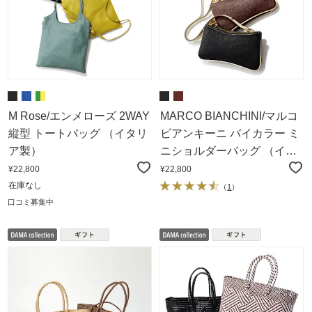
M Rose/エンメローズ 2WAY
MARCO BIANCHINI/マルコ
縦型 トートバッグ （イタリ
ビアンキーニ バイカラー ミ
ア製）
ニショルダーバッグ （イタ
リア製）
¥22,800
¥22,800
在庫なし
（
1
）
口コミ募集中