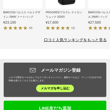
BARCOS/バルコス ベルトデザ
PROGRES/プログレ ナイロン
BARCOS/バル
イン 2WAY トートバッグ
リュック 20203
ル 2WAY バッグ
¥23,100
¥17,600
¥27,500
(2)
(1)
口コミ人気ランキングをもっと見る
メールマガジン登録
メルマガ限定セールやおトクなクーポンキャンペーン、最新セールなど、ディノスのおすすめ
情報を盛りだくさんでお届けします。
メルマガを申し込む
LINE友だち追加