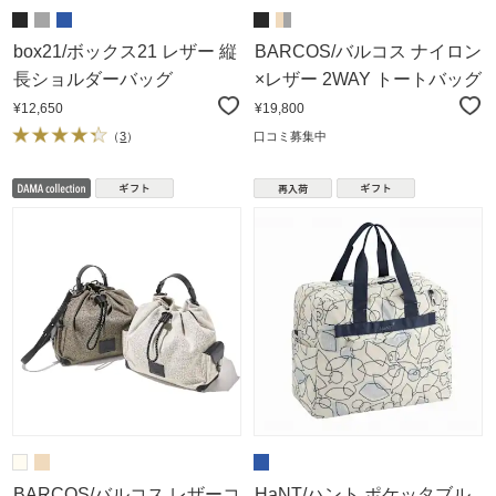
box21/ボックス21 レザー 縦
BARCOS/バルコス ナイロン
長ショルダーバッグ
×レザー 2WAY トートバッグ
¥12,650
¥19,800
（
3
）
口コミ募集中
BARCOS/バルコス レザーコ
HaNT/ハント ポケッタブル