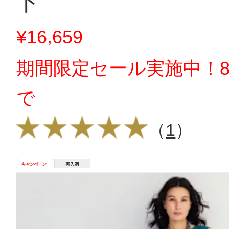
ト
¥16,659
期間限定セール実施中！8
で
（
1
）