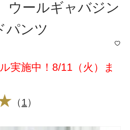
E」 ウールギャバジン
ドパンツ
ル実施中！8/11（火）ま
（
1
）