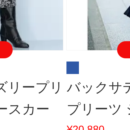
ズリープリ
バックサ
ースカー
プリーツ
¥20,880