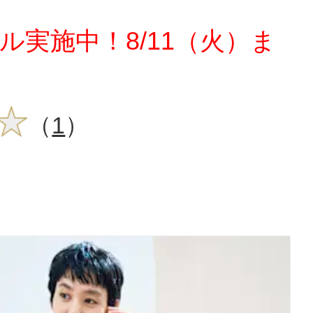
ル実施中！8/11（火）ま
（
1
）