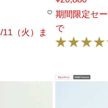
期間限定セー
で
/11（火）ま