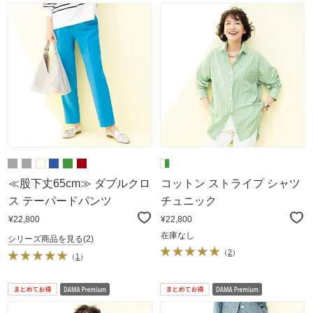
≪股下丈65cm≫ ダブルクロ
コットン ストライプ シャツ
ス テーパードパンツ
チュニック
¥22,800
¥22,800
在庫なし
シリーズ商品を見る
(2)
（
2
）
（
1
）