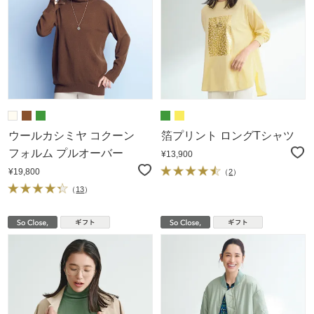
ウールカシミヤ コクーン
箔プリント ロングTシャツ
フォルム プルオーバー
¥13,900
¥19,800
（
2
）
（
13
）