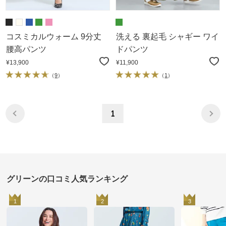
コスミカルウォーム 9分丈
洗える 裏起毛 シャギー ワイ
腰高パンツ
ドパンツ
¥13,900
¥11,900
（
9
）
（
1
）
1
グリーンの口コミ人気ランキング
1
2
3