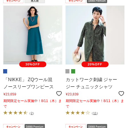
30%OFF
20%OFF
「NIKKE」 ZQウール混
カットワーク刺繍 ジャー
ノースリーブワンピース
ジー チュニックシャツ
¥23,659
¥23,839
期間限定セール実施中！8/11（木）ま
期間限定セール実施中！8/11（木）ま
で
で
（
2
）
（
11
）