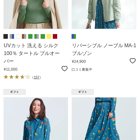
UVカット 洗える シルク
リバーシブル ノーブル MA-1
100％ タートル プルオー
ブルゾン
バー
¥24,900
¥11,000
口コミ募集中
（
157
）