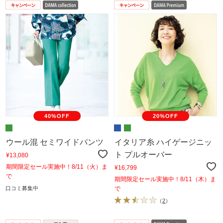
40%OFF
20%OFF
ウール混 セミワイドパンツ
イタリア糸 ハイゲージニッ
ト プルオーバー
¥13,080
期間限定セール実施中！8/11（火）ま
¥16,799
で
期間限定セール実施中！8/11（木）ま
口コミ募集中
で
（
2
）