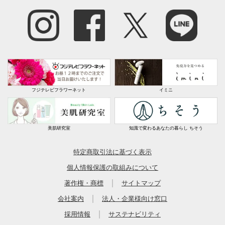
フジテレビフラワーネット
イミニ
美肌研究室
知識で変わるあなたの暮らし ちそう
特定商取引法に基づく表示
個人情報保護の取組みについて
｜
著作権・商標
サイトマップ
｜
会社案内
法人・企業様向け窓口
｜
採用情報
サステナビリティ