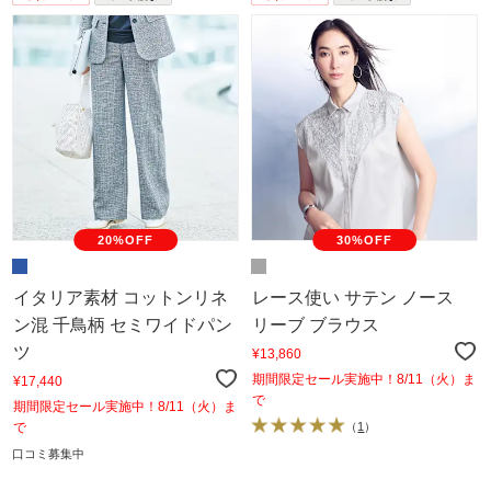
20%OFF
30%OFF
イタリア素材 コットンリネ
レース使い サテン ノース
ン混 千鳥柄 セミワイドパン
リーブ ブラウス
ツ
¥13,860
期間限定セール実施中！8/11（火）ま
¥17,440
で
期間限定セール実施中！8/11（火）ま
で
（
1
）
口コミ募集中