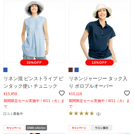
30%OFF
10%OFF
リネン混 ピンストライプ ピ
リネンジャージー タック入
ンタック使い チュニック
り ポロプルオーバー
¥15,959
¥15,119
期間限定セール実施中！8/11（火）ま
期間限定セール実施中！8/11（火）ま
で
で
口コミ募集中
（
5
）