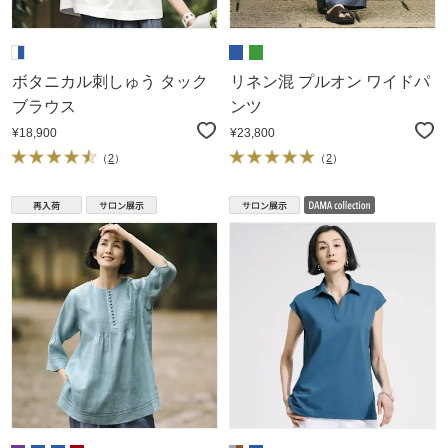
ボタニカル刺しゅう タック
リネン混 プルオン ワイドパ
ブラウス
ンツ
¥18,900
¥23,800
（
2
）
（
2
）