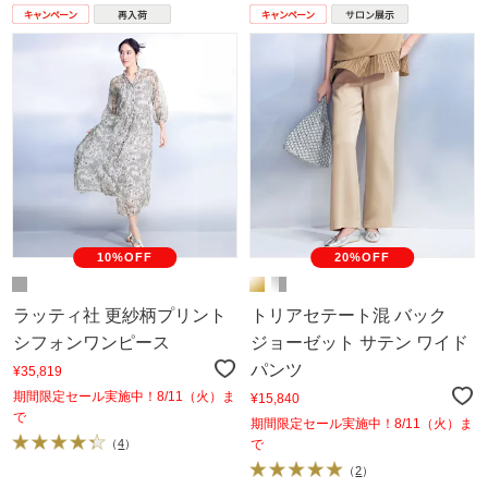
10%OFF
20%OFF
ラッティ社 更紗柄プリント
トリアセテート混 バック
シフォンワンピース
ジョーゼット サテン ワイド
パンツ
¥35,819
期間限定セール実施中！8/11（火）ま
¥15,840
で
期間限定セール実施中！8/11（火）ま
（
4
）
で
（
2
）