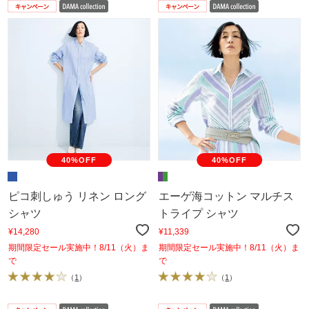
40%OFF
40%OFF
ピコ刺しゅう リネン ロング
エーゲ海コットン マルチス
シャツ
トライプ シャツ
¥14,280
¥11,339
期間限定セール実施中！8/11（火）ま
期間限定セール実施中！8/11（火）ま
で
で
（
1
）
（
1
）