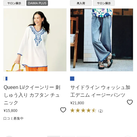
Queen Li/クイーンリー 刺
サイドライン ウォッシュ加
しゅう入り カフタン チュ
工デニム イージーパンツ
ニック
¥21,800
¥15,800
（
2
）
口コミ募集中