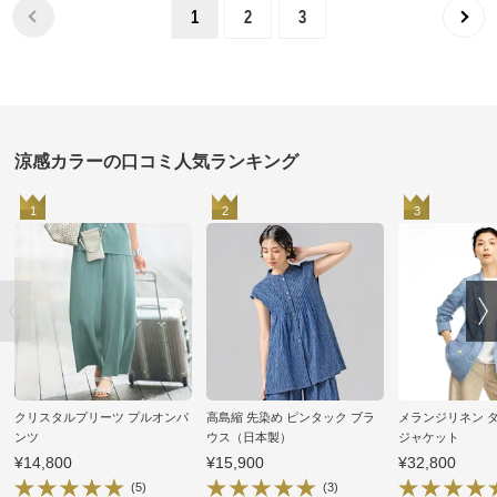
1
2
3
涼感カラーの口コミ人気ランキング
1
2
3
クリスタルプリーツ プルオンパ
高島縮 先染め ピンタック ブラ
メランジリネン 
ンツ
ウス（日本製）
ジャケット
¥14,800
¥15,900
¥32,800
(5)
(3)