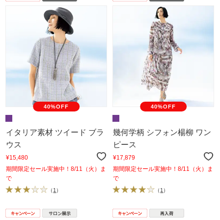
40%OFF
40%OFF
イタリア素材 ツイード ブラ
幾何学柄 シフォン楊柳 ワン
ウス
ピース
¥15,480
¥17,879
期間限定セール実施中！8/11（火）ま
期間限定セール実施中！8/11（火）ま
で
で
（
1
）
（
1
）