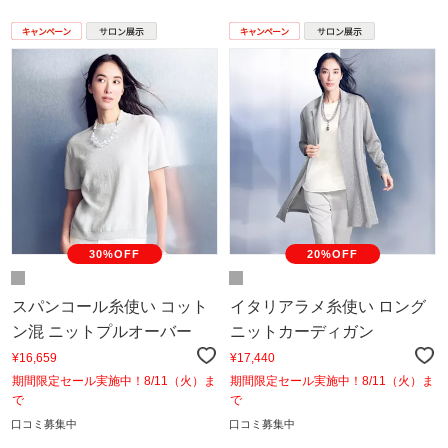
30%OFF
20%OFF
スパンコール糸使い コット
イタリアラメ糸使い ロング
ン混 ニットプルオーバー
ニットカーディガン
¥16,659
¥17,440
期間限定セール実施中！8/11（火）ま
期間限定セール実施中！8/11（火）ま
で
で
口コミ募集中
口コミ募集中