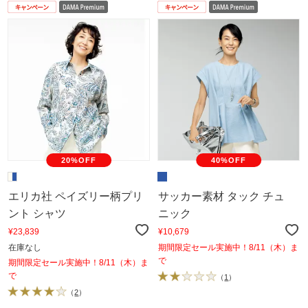
20%OFF
40%OFF
エリカ社 ペイズリー柄プリ
サッカー素材 タック チュ
ント シャツ
ニック
¥23,839
¥10,679
在庫なし
期間限定セール実施中！8/11（木）ま
で
期間限定セール実施中！8/11（木）ま
で
（
1
）
（
2
）