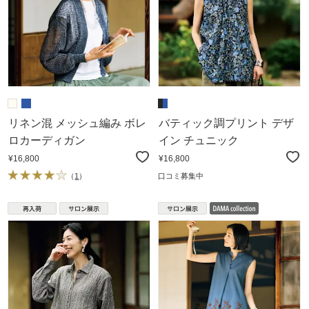
リネン混 メッシュ編み ボレ
バティック調プリント デザ
ロカーディガン
イン チュニック
¥16,800
¥16,800
（
1
）
口コミ募集中