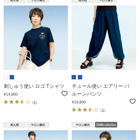
刺しゅう使い ロゴ Tシャツ
チュール使い エアリー バ
ルーンパンツ
¥14,800
¥19,800
（
5
）
（
2
）