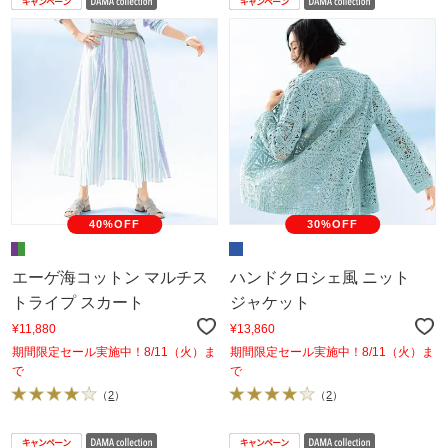
40%OFF
30%OFF
エーゲ海コットン マルチス
ハンドクロシェ風 ニット
トライプ スカート
ジャケット
¥11,880
¥13,860
期間限定セール実施中！8/11（火）ま
期間限定セール実施中！8/11（火）ま
で
で
（
2
）
（
2
）