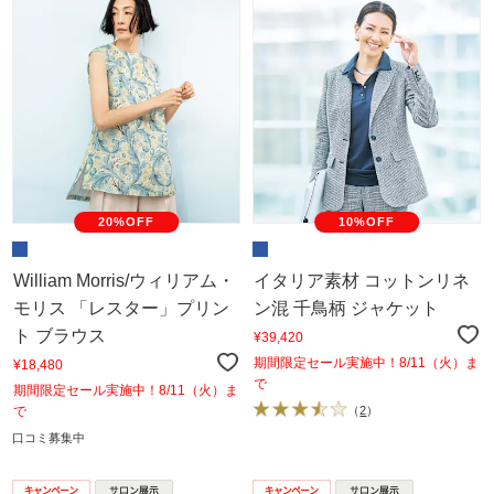
20%OFF
10%OFF
William Morris/ウィリアム・
イタリア素材 コットンリネ
モリス 「レスター」プリン
ン混 千鳥柄 ジャケット
ト ブラウス
¥39,420
期間限定セール実施中！8/11（火）ま
¥18,480
で
期間限定セール実施中！8/11（火）ま
で
（
2
）
口コミ募集中