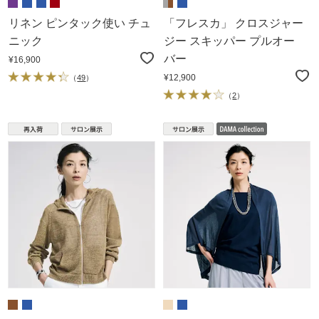
リネン ピンタック使い チュ
「フレスカ」 クロスジャー
ニック
ジー スキッパー プルオー
バー
¥16,900
¥12,900
（
49
）
（
2
）