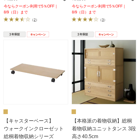
今ならクーポン利用で5％OFF｜
今ならクーポン利用で5％OFF｜
8/9（日）まで
8/9（日）まで
（
2
）
（
3
）
【キャスターベース】
【本格派の着物収納】総桐
ウォークインクローゼット
着物収納ユニットタンス 3段
総桐着物収納シリーズ
高さ40.5cm