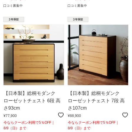
口コミ募集中
口コミ募集中
【日本製】総桐モダンク
【日本製】総桐モダンク
ローゼットチェスト 6段 高
ローゼットチェスト 7段 高
さ93cm
さ107cm
¥77,900
¥88,900
今ならクーポン利用で5％OFF｜
今ならクーポン利用で5％OFF｜
8/9（日）まで
8/9（日）まで