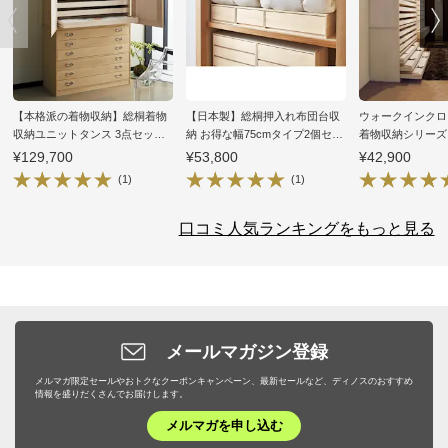
【本格派の着物収納】総桐着物
【日本製】総桐押入れ布団台収
ウォークインクロ
収納ユニットタンス 3点セット
納 お得な幅75cmタイプ2個セッ
着物収納シリーズ
引き出し6段 高さ164.5cm
ト
高さ75cm
¥129,700
¥53,800
¥42,900
(1)
(1)
口コミ人気ランキングをもっと見る
メールマガジン登録
メルマガ限定セールやおトクなクーポンキャンペーン、最新セールなど、ディノスのおすすめ
情報を盛りだくさんでお届けします。
メルマガを申し込む