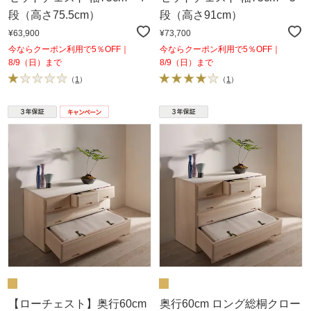
段（高さ75.5cm）
段（高さ91cm）
¥63,900
¥73,700
今ならクーポン利用で5％OFF｜
今ならクーポン利用で5％OFF｜
8/9（日）まで
8/9（日）まで
（
1
）
（
1
）
【ローチェスト】奥行60cm
奥行60cm ロング総桐クロー