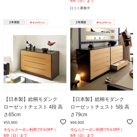
8/9（日）まで
口コミ募集中
【日本製】総桐モダンク
【日本製】総桐モダンク
ローゼットチェスト 4段 高
ローゼットチェスト 5段 高
さ65cm
さ79cm
¥55,900
¥66,900
今ならクーポン利用で5％OFF｜
今ならクーポン利用で5％OFF｜
8/9（日）まで
8/9（日）まで