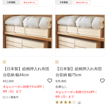
【日本製】総桐押入れ布団
【日本製】総桐押入れ布団
台収納 幅44cm
台収納 幅75cm
¥21,000
¥26,900
今ならクーポン利用で5％OFF｜
在庫なし
8/9（日）まで
今ならクーポン利用で5％OFF｜
8/9（日）まで
口コミ募集中
（
2
）