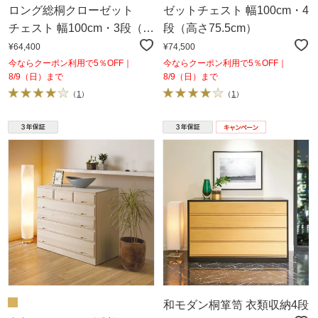
ロング総桐クローゼット
ゼットチェスト 幅100cm・4
チェスト 幅100cm・3段（高
段（高さ75.5cm）
さ60.5cm）
¥64,400
¥74,500
今ならクーポン利用で5％OFF｜
今ならクーポン利用で5％OFF｜
8/9（日）まで
8/9（日）まで
（
1
）
（
1
）
和モダン桐箪笥 衣類収納4段