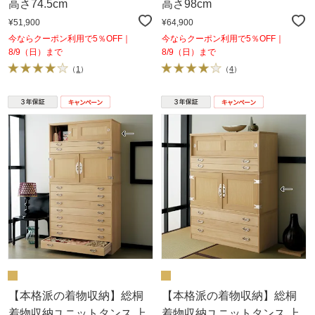
高さ74.5cm
高さ98cm
¥51,900
¥64,900
今ならクーポン利用で5％OFF｜
今ならクーポン利用で5％OFF｜
8/9（日）まで
8/9（日）まで
（
1
）
（
4
）
【本格派の着物収納】総桐
【本格派の着物収納】総桐
着物収納ユニットタンス 上
着物収納ユニットタンス 上