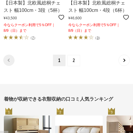
【日本製】北欧風総桐チェ
【日本製】北欧風総桐チェ
スト 幅100cm・3段（5杯）
スト 幅100cm・4段（6杯）
¥43,500
¥46,600
今ならクーポン利用で5％OFF｜
今ならクーポン利用で5％OFF｜
8/9（日）まで
8/9（日）まで
（
7
）
（
3
）
1
2
着物が収納できる衣類収納の口コミ人気ランキング
1
2
3