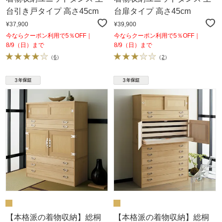
台引き戸タイプ 高さ45cm
台扉タイプ 高さ45cm
¥37,900
¥39,900
今ならクーポン利用で5％OFF｜
今ならクーポン利用で5％OFF｜
8/9（日）まで
8/9（日）まで
（
6
）
（
2
）
【本格派の着物収納】総桐
【本格派の着物収納】総桐