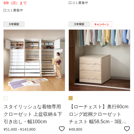
8/9（日）まで
口コミ募集中
口コミ募集中
スタイリッシュな着物専用
【ローチェスト】奥行60cm
クローゼット 上盆収納＆下
ロング総桐クローゼット
引き出し・幅100cm
チェスト 幅58.5cm・3段
（高さ60.5cm）
¥51,400 - ¥143,900
¥49,900