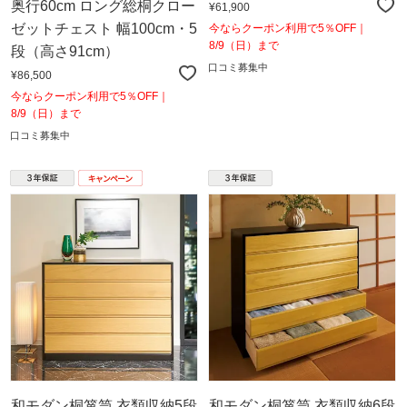
奥行60cm ロング総桐クロー
¥61,900
ゼットチェスト 幅100cm・5
今ならクーポン利用で5％OFF｜
8/9（日）まで
段（高さ91cm）
口コミ募集中
¥86,500
今ならクーポン利用で5％OFF｜
8/9（日）まで
口コミ募集中
和モダン桐箪笥 衣類収納5段
和モダン桐箪笥 衣類収納6段