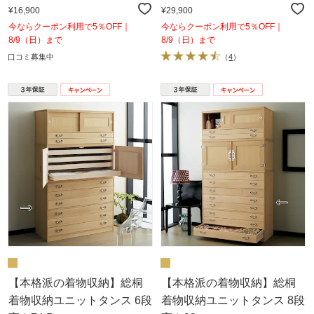
¥16,900
¥29,900
今ならクーポン利用で5％OFF｜
今ならクーポン利用で5％OFF｜
8/9（日）まで
8/9（日）まで
口コミ募集中
（
4
）
【本格派の着物収納】総桐
【本格派の着物収納】総桐
着物収納ユニットタンス 6段
着物収納ユニットタンス 8段