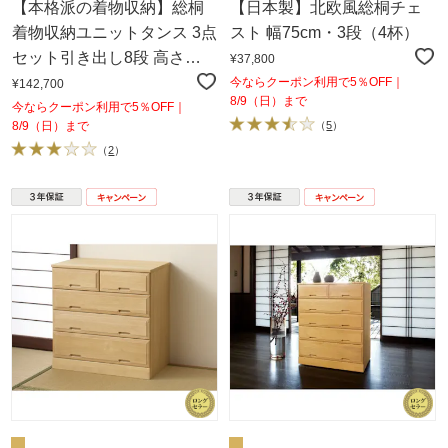
【本格派の着物収納】総桐
【日本製】北欧風総桐チェ
着物収納ユニットタンス 3点
スト 幅75cm・3段（4杯）
セット引き出し8段 高さ
¥37,800
188cm
今ならクーポン利用で5％OFF｜
¥142,700
8/9（日）まで
今ならクーポン利用で5％OFF｜
8/9（日）まで
（
5
）
（
2
）