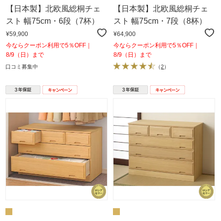
【日本製】北欧風総桐チェ
【日本製】北欧風総桐チェ
スト 幅75cm・6段（7杯）
スト 幅75cm・7段（8杯）
¥59,900
¥64,900
今ならクーポン利用で5％OFF｜
今ならクーポン利用で5％OFF｜
8/9（日）まで
8/9（日）まで
口コミ募集中
（
2
）