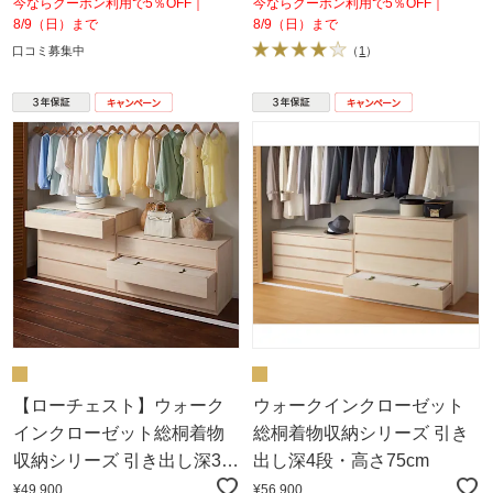
今ならクーポン利用で5％OFF｜
今ならクーポン利用で5％OFF｜
8/9（日）まで
8/9（日）まで
口コミ募集中
（
1
）
【ローチェスト】ウォーク
ウォークインクローゼット
インクローゼット総桐着物
総桐着物収納シリーズ 引き
収納シリーズ 引き出し深3
出し深4段・高さ75cm
段・高さ57.5cm
¥49,900
¥56,900