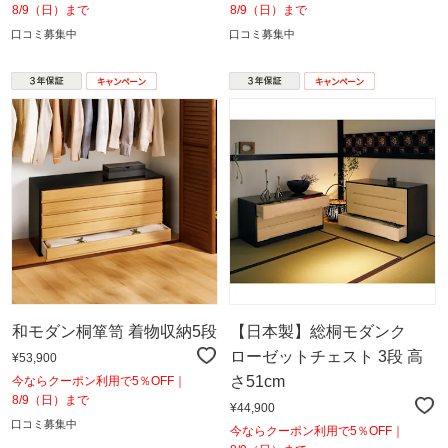
8/9（日）まで
8/9（日）まで
口コミ募集中
口コミ募集中
和モダン桐箪笥 着物収納5段
【日本製】総桐モダンク
ローゼットチェスト 3段 高
¥53,900
さ51cm
今ならクーポン利用で5％OFF｜
8/9（日）まで
¥44,900
口コミ募集中
今ならクーポン利用で5％OFF｜