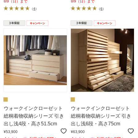
8/9（日）まで
8/9（日）まで
（
4
）
（
6
）
ウォークインクローゼット
ウォークインクローゼット
総桐着物収納シリーズ 引き
総桐着物収納シリーズ 引き
出し浅4段・高さ51.5cm
出し浅6段・高さ75cm
¥53,900
¥63,900