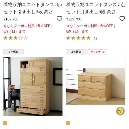
着物収納ユニットタンス 3点
着物収納ユニットタンス 3点
セット引き出し3段 高さ
セット引き出し6段 高さ
130.5cm
164.5cm
¥107,700
¥129,700
今ならクーポン利用で5％OFF｜
今ならクーポン利用で5％OFF｜
8/9（日）まで
8/9（日）まで
（
1
）