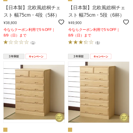
【日本製】北欧風総桐チェ
【日本製】北欧風総桐チェ
スト 幅75cm・4段（5杯）
スト 幅75cm・5段（6杯）
¥38,800
¥49,900
今ならクーポン利用で5％OFF｜
今ならクーポン利用で5％OFF｜
8/9（日）まで
8/9（日）まで
（
1
）
（
6
）