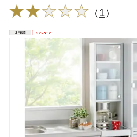
（
1
）