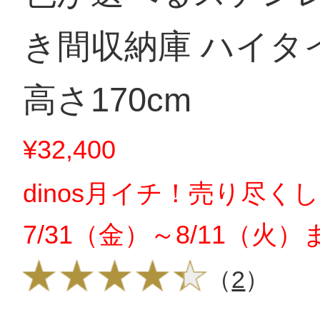
き間収納庫 ハイタイ
高さ170cm
¥32,400
dinos月イチ！売り尽く
7/31（金）～8/11（火）
（
2
）