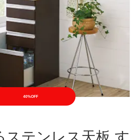
40%OFF
るステンレス天板 す