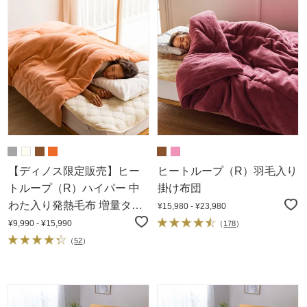
【ディノス限定販売】ヒー
ヒートループ（R）羽毛入り
トループ（R）ハイパー 中
掛け布団
わた入り発熱毛布 増量タイ
¥15,980 - ¥23,980
プ
¥9,990 - ¥15,990
（
178
）
（
52
）