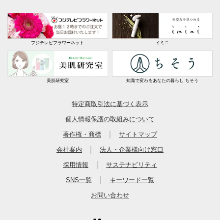
フジテレビフラワーネット
イミニ
美肌研究室
知識で変わるあなたの暮らし ちそう
特定商取引法に基づく表示
個人情報保護の取組みについて
｜
著作権・商標
サイトマップ
｜
会社案内
法人・企業様向け窓口
｜
採用情報
サステナビリティ
｜
SNS一覧
キーワード一覧
お問い合わせ