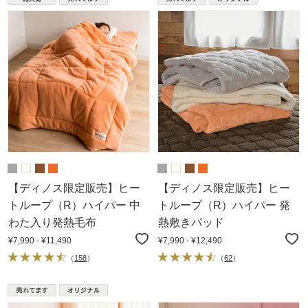
【ディノス限定販売】ヒー
【ディノス限定販売】ヒー
トループ（R）ハイパー 中
トループ（R）ハイパー 発
わた入り発熱毛布
熱敷きパッド
¥7,990 - ¥11,490
¥7,990 - ¥12,490
（
158
）
（
62
）