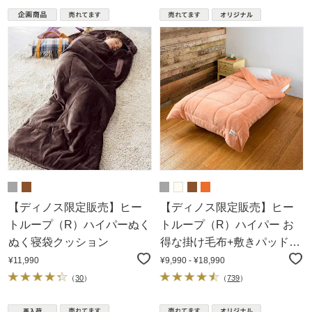
【ディノス限定販売】ヒー
【ディノス限定販売】ヒー
トループ（R）ハイパーぬく
トループ（R）ハイパー お
ぬく寝袋クッション
得な掛け毛布+敷きパッド
セット
¥11,990
¥9,990 - ¥18,990
（
30
）
（
739
）