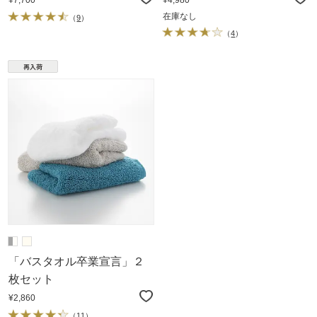
在庫なし
（
9
）
（
4
）
「バスタオル卒業宣言」２
枚セット
¥2,860
（
11
）