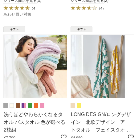
シリーズ商品を見る
(3)
シリーズ商品を見る
(2)
（
4
）
（
4
）
あわせ買い対象
洗うほどやわらかくなるタ
LONG DESIGN/ロングデザ
オル バスタオル 色が選べる
イン 北欧デザイン アー
2枚組
トタオル フェイスタオル
選べる2枚組
¥7,700
¥4,980