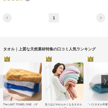
1
タオル｜上質な天然素材特集の口コミ人気ランキング
1
2
3
The LAST TOWEL ONE （ザ
洗うほどやわらかくなるタオル
「バスタオル卒業