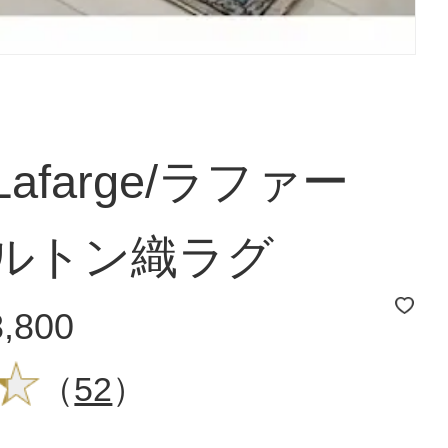
afarge/ラファー
ィルトン織ラグ
8,800
（
52
）