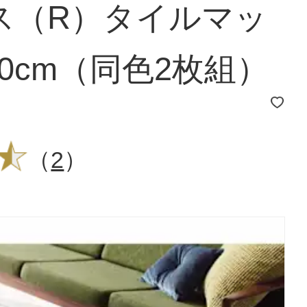
ス（R）タイルマッ
60cm（同色2枚組）
（
2
）