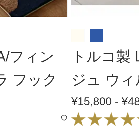
ULA/フィン
トルコ製 L
ラ フック
ジュ ウ
¥15,800 - ¥4