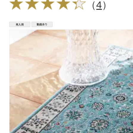
（
4
）