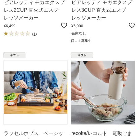
ビアレッティ モカエクスプ
ビアレッティ モカエクスプ
レス2CUP 直火式エスプ
レス3CUP 直火式エスプ
レッソメーカー
レッソメーカー
¥6,499
¥6,900
在庫なし
（
1
）
口コミ募集中
ラッセルホブス ベーシッ
recolte/レコルト 電動ごま