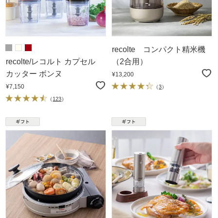
recolte コンパクト精米機
recolte/レコルト カプセル
（2合用）
カッター ボンヌ
¥13,200
¥7,150
（
3
）
（
123
）