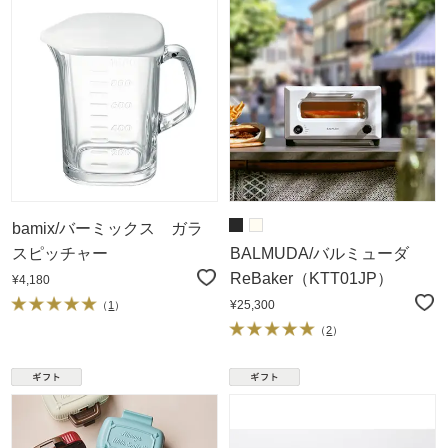
bamix/バーミックス ガラ
スピッチャー
BALMUDA/バルミューダ
ReBaker（KTT01JP）
¥4,180
¥25,300
（
1
）
（
2
）