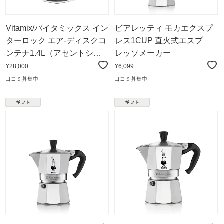
Vitamix/バイタミックス イン
ビアレッティ モカエクスプ
ターロック エア-ディスクコ
レス1CUP 直火式エスプ
ンテナ1.4L（アセントシ
レッソメーカー
リーズ・V1200i専用）
¥28,000
¥6,099
口コミ募集中
口コミ募集中