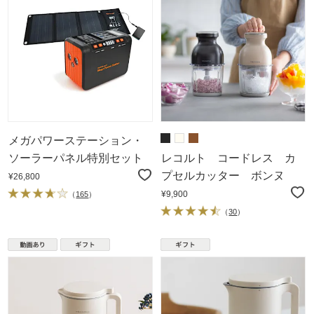
メガパワーステーション・
ソーラーパネル特別セット
レコルト コードレス カ
プセルカッター ボンヌ
¥26,800
¥9,900
（
165
）
（
30
）