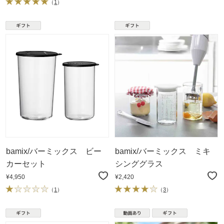
（
1
）
bamix/バーミックス ビー
bamix/バーミックス ミキ
カーセット
シンググラス
¥4,950
¥2,420
（
1
）
（
3
）