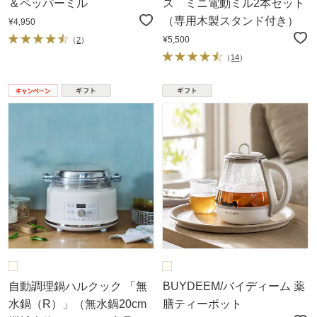
＆ペッパーミル
ス ミニ電動ミル2本セット
（専用木製スタンド付き）
¥4,950
¥5,500
（
2
）
（
14
）
自動調理鍋ハルクック 「無
BUYDEEM/バイディーム 薬
水鍋（R）」（無水鍋20cm
膳ティーポット