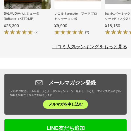
BALMUDA/バルミューダ
レコルト/recolte フードプロ
bamix/バーミ
ReBaker（KTT01JP）
セッサーコンボ
シー+ディスク2.4
¥25,300
¥9,900
¥18,150
(2)
(2)
口コミ人気ランキングをもっと見る
メールマガジン登録
メルマガ限定セールやおトクなクーポンキャンペーン、最新セールなど、ディノスのおすすめ
情報を盛りだくさんでお届けします。
メルマガを申し込む
LINE友だち追加