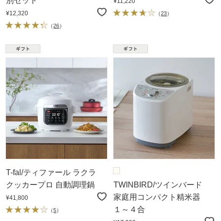
別セット
¥11,220
¥12,320
（
23
）
（
26
）
T-fal/ティファール ラクラ
クッカープロ 自動調理鍋
TWINBIRD/ツインバード
家庭用コンパクト精米器
¥41,800
１～４合
（
5
）