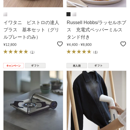
イワタニ ビストロの達人
Russell Hobbs/ラッセルホブ
プラス 基本セット（グリ
ス 充電式ペッパーミルス
ルプレートのみ）
タンド付き
¥12,800
¥4,400 - ¥8,800
（
1
）
（
4
）