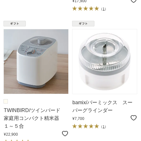
¥17,900
（
1
）
bamix/バーミックス スー
TWINBIRD/ツインバード
パーグラインダー
家庭用コンパクト精米器
¥7,700
１～５合
（
1
）
¥22,900