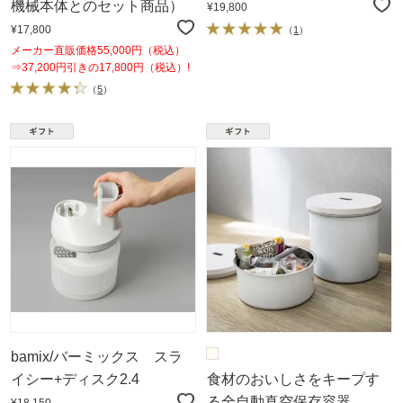
機械本体とのセット商品）
¥19,800
¥17,800
（
1
）
メーカー直販価格55,000円（税込）
⇒37,200円引きの17,800円（税込）!
（
5
）
bamix/バーミックス スラ
イシー+ディスク2.4
食材のおいしさをキープす
る全自動真空保存容器