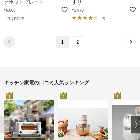
クホットプレート
すり
¥6,600
¥2,970
口コミ募集中
（
3
）
1
2
キッチン家電の口コミ人気ランキング
1
2
3