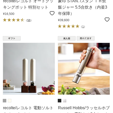
recolte/レコルト オートクッ
象印 STAN. /スタン ＩＨ炊
キングポット 特別セット
飯ジャー 5.5合炊き（内釜3
年保障）
¥16,500
¥39,600
（
58
）
（
1
）
recolte/レコルト 電動ソルト
Russell Hobbs/ラッセルホブ