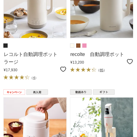
レコルト自動調理ポット
recolte 自動調理ポット
ラージ
¥13,200
¥17,930
（
85
）
（
4
）