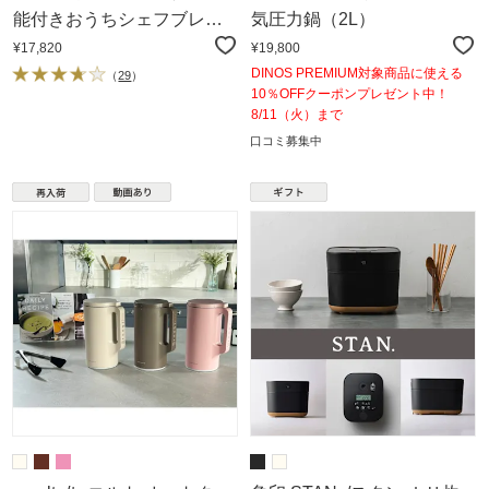
能付きおうちシェフブレン
気圧力鍋（2L）
ダー スープジャー付き
¥17,820
¥19,800
DINOS PREMIUM対象商品に使える
（
29
）
10％OFFクーポンプレゼント中！
8/11（火）まで
口コミ募集中