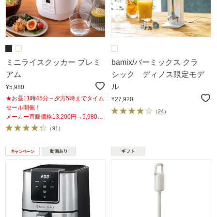
ミニライスクッカー プレミ
bamix/バーミックス クラ
アム
シック ディノス限定モデ
ル
¥5,980
★お昼11時45分～夕方5時までタイム
¥27,920
セール開催！
（
24
）
メーカー直販価格13,200円→5,980
円！
（
91
）