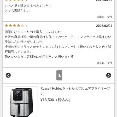
もっと早く購入するべきでした！
とても素晴らしい
兵庫県 女性
4
2026/03/24
話題になっていたので購入してみました。
市販の唐揚げ粉で鶏の唐揚げを作ってみたところ、ノンフライとは思えない
美味しさに仕上がりました。
冷凍のアジフライとかチキンカツに油をスプレーして焼いてみたりと色々試
行錯誤しています。
飽きないように定期的に使用したいと思います笑
東京都 女性
1
Russell Hobbs/ラッセルホブス エアフライオーブ
ン
¥16,500
（税込み）