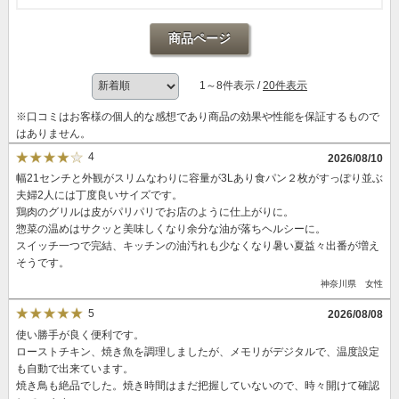
商品ページ
1～8件表示 /
20件表示
※口コミはお客様の個人的な感想であり商品の効果や性能を保証するもので
はありません。
4
2026/08/10
幅21センチと外観がスリムなわりに容量が3Lあり食パン２枚がすっぽり並ぶ
夫婦2人には丁度良いサイズです。
鶏肉のグリルは皮がパリパリでお店のように仕上がりに。
惣菜の温めはサクッと美味しくなり余分な油が落ちヘルシーに。
スイッチ一つで完結、キッチンの油汚れも少なくなり暑い夏益々出番が増え
そうです。
神奈川県 女性
5
2026/08/08
使い勝手が良く便利です。
ローストチキン、焼き魚を調理しましたが、メモリがデジタルで、温度設定
も自動で出来ています。
焼き鳥も絶品でした。焼き時間はまだ把握していないので、時々開けて確認