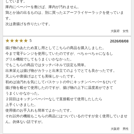
しています。
庫内にペーパーを敷けば、庫内が汚れません。
鶏とか油の出るものは、別に買ったエアーフライヤーラックを使っていま
す。
次は唐揚げを作りたいです。
大阪府 女性
5
2026/08/08
揚げ物のあたため直し用としてこちらの商品を購入しました。
今まで電子レンジを使用していたのですが、べちゃべちゃになるし
グリル機能でしてもうまくいかなかった。
でもこちらの商品ではタッチパネルで設定も簡単。
出来栄えは揚げ物がカラッと出来立てのようでとても良かったです。
天ぷらや唐揚げはとても美味しかったです。
初めは油汚れを気にしてバスケットの中にキッチンペーパーをひいて
揚げ物を載せて使用したのですが、揚げ物の上下に温度差ができて
うまくいかなかった。
２回目はキッチンペーパーなしで直接載せて使用したしたら
上手くいきました。
使用後のお手入れも簡単でよかったです。
それ以外の機能もこちらの商品にはついているのですが全く使用していませ
ん。勿体ない話ですが。
大阪府 男性