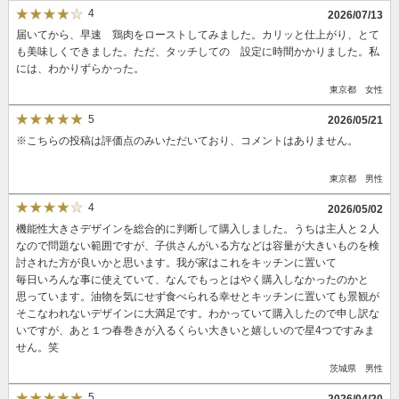
4
2026/07/13
届いてから、早速 鶏肉をローストしてみました。カリッと仕上がり、とて
も美味しくできました。ただ、タッチしての 設定に時間かかりました。私
には、わかりずらかった。
東京都 女性
5
2026/05/21
※こちらの投稿は評価点のみいただいており、コメントはありません。
東京都 男性
4
2026/05/02
機能性大きさデザインを総合的に判断して購入しました。うちは主人と２人
なので問題ない範囲ですが、子供さんがいる方などは容量が大きいものを検
討された方が良いかと思います。我が家はこれをキッチンに置いて
毎日いろんな事に使えていて、なんでもっとはやく購入しなかったのかと
思っています。油物を気にせず食べられる幸せとキッチンに置いても景観が
そこなわれないデザインに大満足です。わかっていて購入したので申し訳な
いですが、あと１つ春巻きが入るくらい大きいと嬉しいので星4つですみま
せん。笑
茨城県 男性
5
2026/04/20