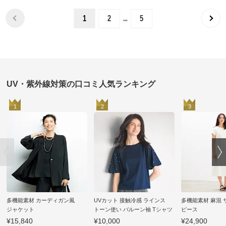
…
1
2
5
UV・紫外線対策の口コミ人気ランキング
1
2
3
多機能素材 カーディガン風
UVカット 接触冷感 ラインス
多機能素材 麻混
ジャケット
トーン使い バルーン袖 Tシャツ
ピース
¥15,840
¥10,000
¥24,900