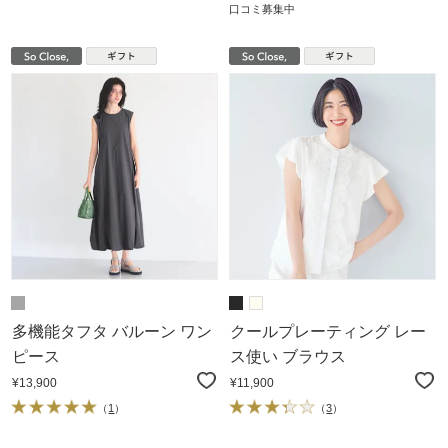
口コミ募集中
多機能タフタ バルーン ワン
クールプレーティング レー
ピース
ス使い ブラウス
¥13,900
¥11,900
（
1
）
（
3
）