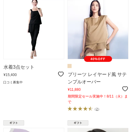
40%OFF
水着3点セット
プリーツ レイヤード風 サテ
¥15,400
ンプルオーバー
口コミ募集中
¥11,880
期間限定セール実施中！8/11（火）ま
で
（
2
）