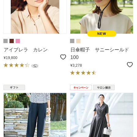
アイブレラ カレン
日傘帽子 サニーシールド
100
¥19,800
¥3,278
（
42
）