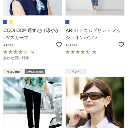
COOLOOP 通すだけ涼やか
ARIKI デニムプリント メッ
UVスカーフ
シュオンパンツ
¥1,980
¥11,800
（
3
）
（
3
）
あわせ買い対象