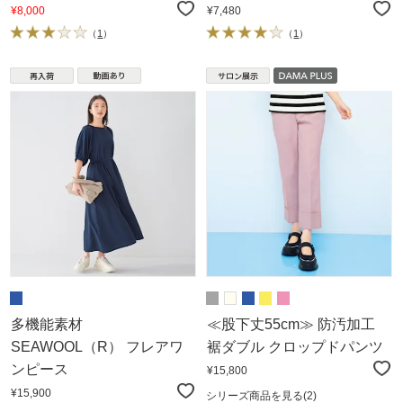
¥8,000
¥7,480
（
1
）
（
1
）
多機能素材
≪股下丈55cm≫ 防汚加工
SEAWOOL（R） フレアワ
裾ダブル クロップドパンツ
ンピース
¥15,800
¥15,900
シリーズ商品を見る
(2)