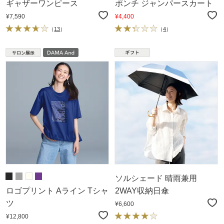
ギャザーワンピース
ポンチ ジャンパースカート
¥7,590
¥4,400
（
13
）
（
4
）
ソルシェード 晴雨兼用
ロゴプリント Aライン Tシャ
2WAY収納日傘
ツ
¥6,600
¥12,800