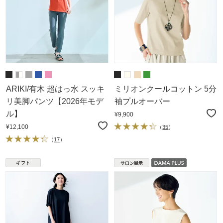
ARIKI/有木 超はっ水 スッキ
ミリオンクールコットン 5分
リ美脚パンツ【2026年モデ
袖プルオーバー
ル】
¥9,900
¥12,100
（
35
）
（
17
）