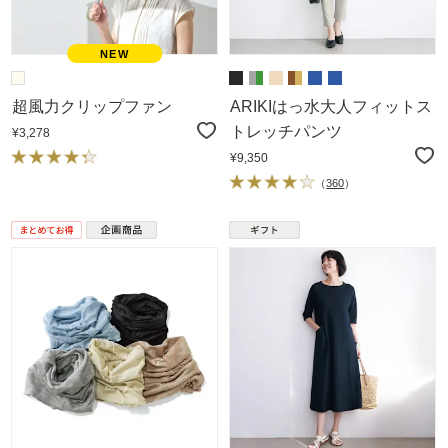
超風力クリップファン
ARIKIはっ水大人フィットス
トレッチパンツ
¥3,278
¥9,350
（
360
）