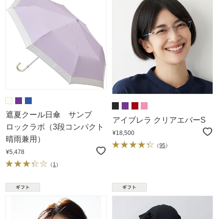
遮夏クール日傘 サンブ
アイブレラ クリアエバーS
ロックラボ（3段コンパクト
¥18,500
晴雨兼用）
（
95
）
¥5,478
（
1
）