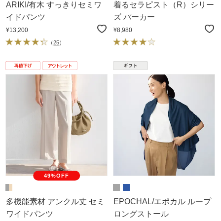
ARIKI/有木 すっきりセミワ
着るセラピスト（R）シリー
イドパンツ
ズ パーカー
¥13,200
¥8,980
（
25
）
49%OFF
多機能素材 アンクル丈 セミ
EPOCHAL/エポカル ループ
ワイドパンツ
ロングストール