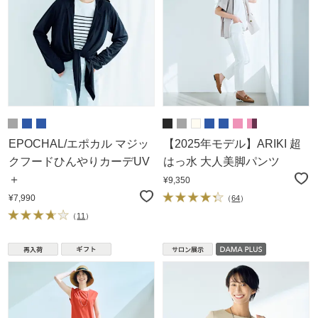
EPOCHAL/エポカル マジッ
【2025年モデル】ARIKI 超
クフードひんやりカーデUV
はっ水 大人美脚パンツ
＋
¥9,350
¥7,990
（
64
）
（
11
）