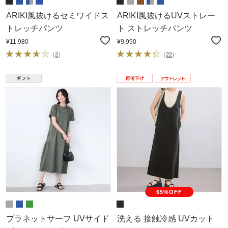
ARIKI風抜けるセミワイドス
ARIKI風抜けるUVストレー
トレッチパンツ
ト ストレッチパンツ
¥11,980
¥9,990
（
2
）
（
22
）
65%OFF
プラネットサーフ UVサイド
洗える 接触冷感 UVカット