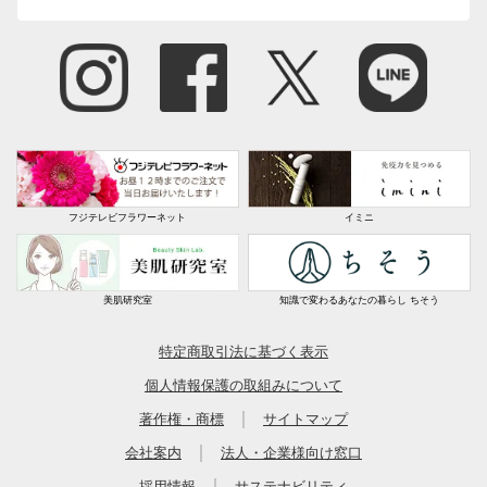
フジテレビフラワーネット
イミニ
美肌研究室
知識で変わるあなたの暮らし ちそう
特定商取引法に基づく表示
個人情報保護の取組みについて
｜
著作権・商標
サイトマップ
｜
会社案内
法人・企業様向け窓口
｜
採用情報
サステナビリティ