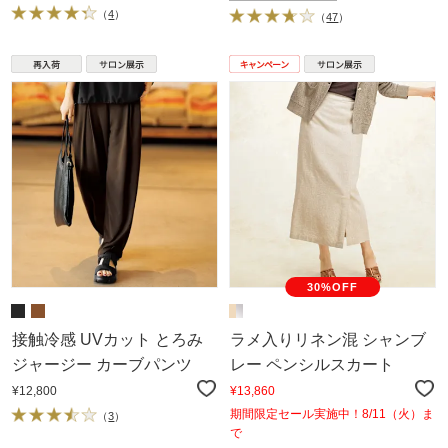
（
4
）
（
47
）
30%OFF
接触冷感 UVカット とろみ
ラメ入りリネン混 シャンブ
ジャージー カーブパンツ
レー ペンシルスカート
¥12,800
¥13,860
期間限定セール実施中！8/11（火）ま
（
3
）
で