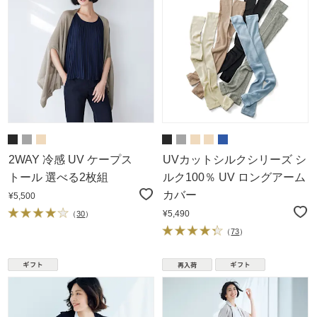
2WAY 冷感 UV ケープス
UVカットシルクシリーズ シ
トール 選べる2枚組
ルク100％ UV ロングアーム
カバー
¥5,500
¥5,490
（
30
）
（
73
）