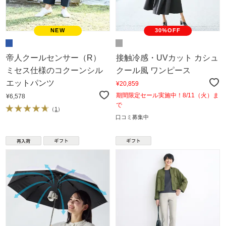
30%OFF
帝人クールセンサー（R）
接触冷感・UVカット カシュ
ミセス仕様のコクーンシル
クール風 ワンピース
エットパンツ
¥20,859
期間限定セール実施中！8/11（火）ま
¥6,578
で
（
1
）
口コミ募集中