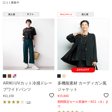
口コミ募集中
20%OFF
ARIKI UVカット冷感ドレー
多機能素材 カーディガン風
プワイドパンツ
ジャケット
¥11,150
¥15,840
期間限定セール実施中！8/11（火）ま
（
13
）
で