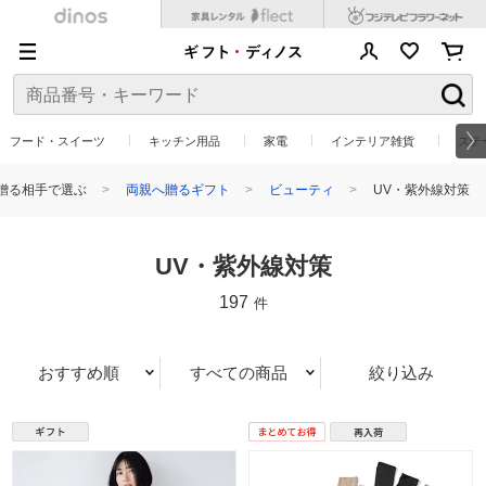
フード・スイーツ
キッチン用品
家電
インテリア雑貨
ステ
贈る相手で選ぶ
両親へ贈るギフト
ビューティ
UV・紫外線対策
UV・紫外線対策
197
件
おすすめ順
すべての商品
絞り込み