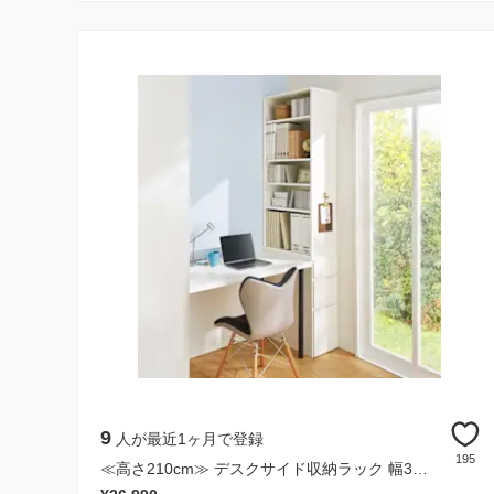
9
人が最近1ヶ月で登録
195
≪高さ210cm≫ デスクサイド収納ラック 幅30奥行61.5cm