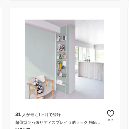
31
人が最近1ヶ月で登録
907
超薄型突っ張りディスプレイ収納ラック 幅55cmタイプ 奥行12cm高さ215cm～260cm