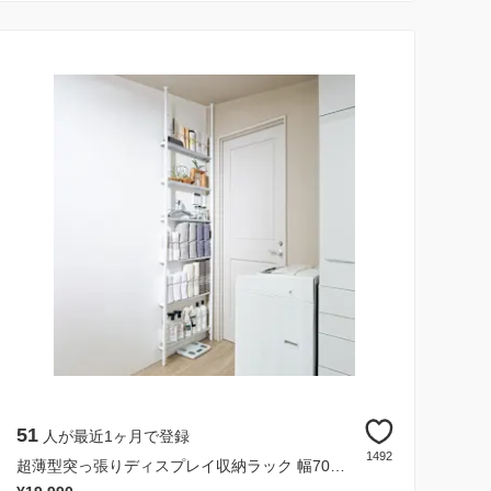
51
人が最近1ヶ月で登録
1492
超薄型突っ張りディスプレイ収納ラック 幅70cmタイプ 奥行12cm高さ215cm～260cm