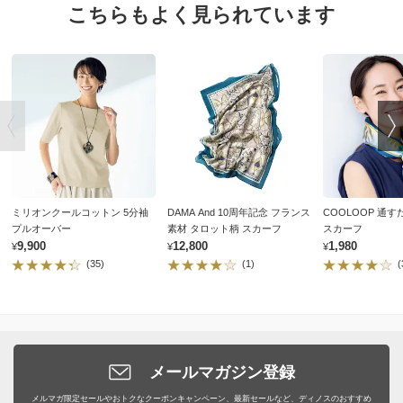
こちらもよく見られています
ミリオンクールコットン 5分袖
DAMA And 10周年記念 フランス
COOLOOP 通
プルオーバー
素材 タロット柄 スカーフ
スカーフ
¥9,900
¥12,800
¥1,980
(35)
(1)
(
メールマガジン登録
メルマガ限定セールやおトクなクーポンキャンペーン、最新セールなど、ディノスのおすすめ