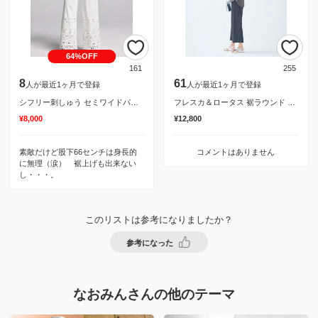
64%OFF
161
255
8
61
人が最近1ヶ月で登録
人が最近1ヶ月で登録
シフリー刺しゅう セミワイドパンツ（インド製）
フレスカ＆ロータス 裾ラウンド 半袖 プルオーバー
¥8,000
¥12,800
素敵だけど股下66センチは身長的
コメントはありません
に無理（涙） 裾上げも出来ない
し・・・。
このリストは参考になりましたか？
参考になった
なおみんさんの他のテーマ