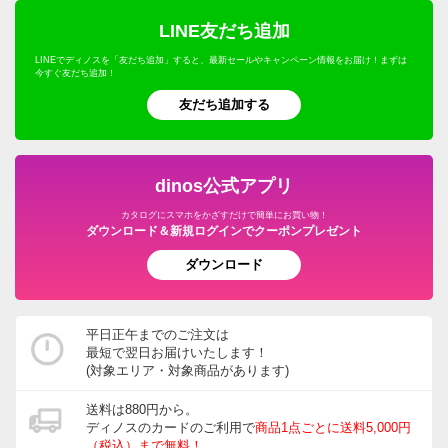
LINE友だち追加
LINEでディノスを「友だち追加」すると、最新セールやキャンペーン情報をお届け！まずは
今すぐ友だち追加！
友だち追加する
dinos公式アプリ
カタログにスマホをかざすだけで簡単にお買い物！
ダウンロード＆新規ログインでクーポンプレゼント
ダウンロード
平日正午までのご注文は
最短で翌日お届けいたします！
(対象エリア・対象商品があります)
送料は880円から。
ディノスのカードのご利用で
商品1点ごとに送料5,000円
（税込）まで無料！