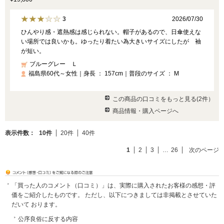
2026/07/30
3
ひんやり感・遮熱感は感じられない。帽子があるので、日傘使えな
い場所では良いかも。ゆったり着たい為大きいサイズにしたが 袖
が短い。
ブルーグレー Ｌ
福島県60代～女性｜身長 ： 157cm｜普段のサイズ ： M
この商品の口コミをもっと見る(2件）
商品情報・購入ページへ
表示件数：
10件
20件
40件
1
2
3
…
26
次のページ
「買った人のコメント（口コミ）」は、実際に購入されたお客様の感想・評
価をご紹介したものです。 ただし、以下につきましては非掲載とさせていた
だいて おります。
公序良俗に反する内容