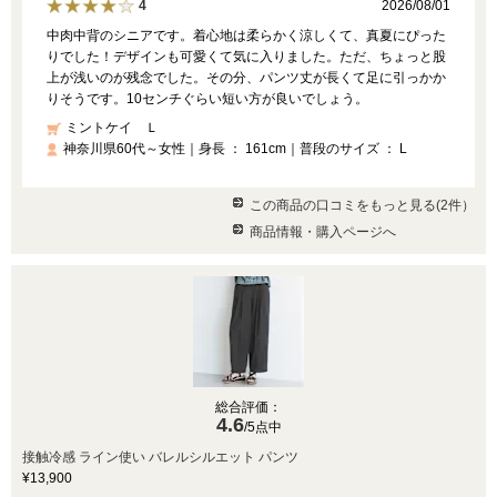
2026/08/01
4
中肉中背のシニアです。着心地は柔らかく涼しくて、真夏にぴった
りでした！デザインも可愛くて気に入りました。ただ、ちょっと股
上が浅いのが残念でした。その分、パンツ丈が長くて足に引っかか
りそうです。10センチぐらい短い方が良いでしょう。
ミントケイ Ｌ
神奈川県60代～女性｜身長 ： 161cm｜普段のサイズ ： L
この商品の口コミをもっと見る(2件）
商品情報・購入ページへ
総合評価：
4.6
/5点中
接触冷感 ライン使い バレルシルエット パンツ
¥13,900