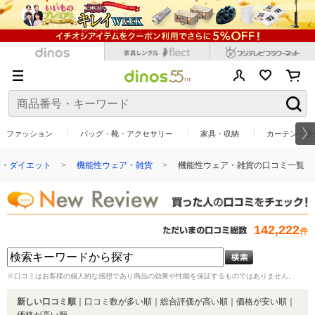
ファッション
バッグ・靴・アクセサリー
家具・収納
カーテン・ラ
康・ダイエット
機能性ウェア・雑貨
機能性ウェア・雑貨の口コミ一覧
142,222
件
※口コミはお客様の個人的な感想であり商品の効果や性能を保証するものではありません。
新しい口コミ順
｜
口コミ数が多い順
｜
総合評価が高い順
｜
価格が安い順
｜