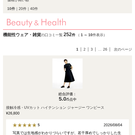
価格が高い順
10件
｜
20件
｜
40件
252
機能性ウェア・雑貨
の口コミ一覧
件
（
1
～
10
件表示）
1
2
3
…
26
次のページ
総合評価：
5.0
/5点中
接触冷感・UVカット ハイテンション ジャージー ワンピース
¥26,800
2026/08/04
5
写真では生地感がわかりづらいですが、若干厚めでしっかりした生