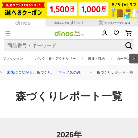
ファッション
バッグ・靴・アクセサリー
家具・収納
カーテン・ラ
未来につながる、森づくり。「ディノスの森」
森づくりレポート一覧
森づくりレポート一覧
2026年