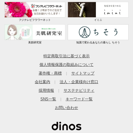
フジテレビフラワーネット
イミニ
美肌研究室
知識で変わるあなたの暮らし ちそう
特定商取引法に基づく表示
個人情報保護の取組みについて
著作権・商標
サイトマップ
｜
会社案内
法人・企業様向け窓口
｜
採用情報
サステナビリティ
｜
SNS一覧
キーワード一覧
｜
お問い合わせ