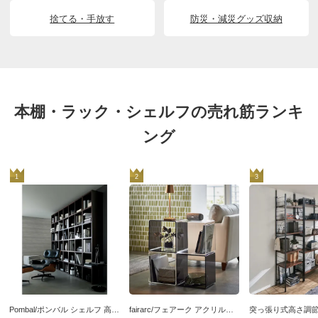
捨てる・手放す
防災・減災グッズ収納
本棚・ラック・シェルフの売れ筋ランキ
ング
1
2
3
Pombal/ポンバル シェルフ 高さ224cm 連結用パーツ／追加用シェルフ1列
fairarc/フェアーク アクリルユニットシェルフ スクエア