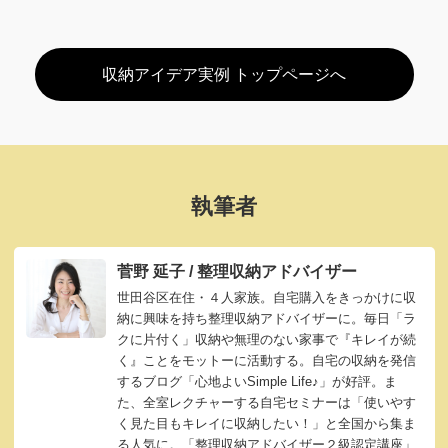
収納アイデア実例 トップページへ
執筆者
菅野 延子 / 整理収納アドバイザー
世田谷区在住・４人家族。自宅購入をきっかけに収
納に興味を持ち整理収納アドバイザーに。毎日「ラ
クに片付く」収納や無理のない家事で『キレイが続
く』ことをモットーに活動する。自宅の収納を発信
するブログ「心地よいSimple Life♪」が好評。ま
た、全室レクチャーする自宅セミナーは「使いやす
く見た目もキレイに収納したい！」と全国から集ま
る人気に。「整理収納アドバイザー２級認定講座」