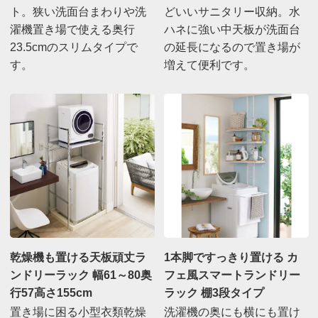
ト。狭い洗面台まわりや洗
どいいサニタリー収納。水
濯機置き場で使える奥行
ハネに強い中天板が洗面台
23.5cmのスリムタイプで
の延長になるので置き場が
す。
増えて便利です。
乾燥機も置ける天板頑丈ラ
1本脚ですっきり置ける カ
ンドリーラック 幅61～80奥
フェ風スマートランドリー
行57高さ155cm
ラック 棚3段タイプ
置き場に困る小型衣類乾燥
洗濯機の奥にも横にも置け