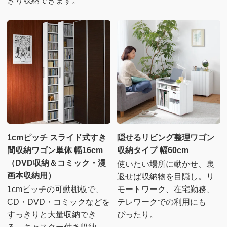
きり収納できます。
1cmピッチ スライド式すき
隠せるリビング整理ワゴン
間収納ワゴン単体 幅16cm
収納タイプ 幅60cm
（DVD収納＆コミック・漫
使いたい場所に動かせ、裏
画本収納用）
返せば収納物を目隠し。リ
1cmピッチの可動棚板で、
モートワーク、在宅勤務、
CD・DVD・コミックなどを
テレワークでの利用にも
すっきりと大量収納でき
ぴったり。