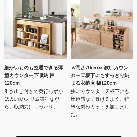
細かいものも整理できる薄
≪高さ70cm≫ 狭いカウン
型カウンター下収納 幅
ター天板下にもすっきり納
120cm
まる収納庫 幅120cm
引き出し付きで奥行わずか
狭いカウンター天板下にも
15.5cmのスリム設計なが
圧迫感なく置けるよう、特
ら、収納力はしっかり。
殊な斜めカットを施しまし
た。