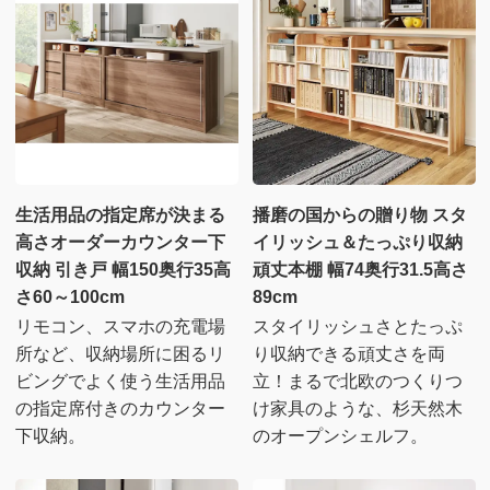
生活用品の指定席が決まる
播磨の国からの贈り物 スタ
高さオーダーカウンター下
イリッシュ＆たっぷり収納
収納 引き戸 幅150奥行35高
頑丈本棚 幅74奥行31.5高さ
さ60～100cm
89cm
リモコン、スマホの充電場
スタイリッシュさとたっぷ
所など、収納場所に困るリ
り収納できる頑丈さを両
ビングでよく使う生活用品
立！まるで北欧のつくりつ
の指定席付きのカウンター
け家具のような、杉天然木
下収納。
のオープンシェルフ。