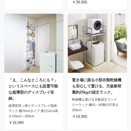
￥39,900
「え、こんなところにも？」
置き場に困る小型衣類乾燥機
というスペースにも設置可能
も安心して置ける、天板耐荷
な超薄型のディスプレイ収
重約25kgの頑丈ラック。
納。
乾燥機も置ける天板頑丈ランド
リーラック 幅61～80奥行57高さ
超薄型突っ張りディスプレイ収納
155cm
ラック 幅70cmタイプ 奥行12cm高
さ215cm～260cm
￥19,900
￥19,990