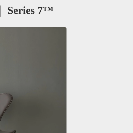
eries 7™