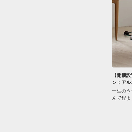
【開梱設置
ン：アル
一生のう
んで程よ