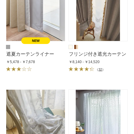
遮夏カーテンライナー
フリンジ付き遮光カーテン
￥5,478 - ￥7,678
￥8,140 - ￥14,520
（
32
）