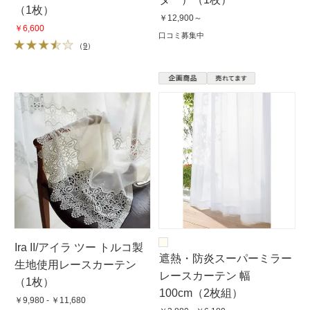
（1枚）
￥12,900～
￥6,600
口コミ募集中
（
9
）
Ira II/アイラ ツー トルコ製
遮熱・防炎スーパーミラー
生地使用レースカーテン
レースカーテン 幅
（1枚）
100cm（2枚組）
￥9,980 - ￥11,680