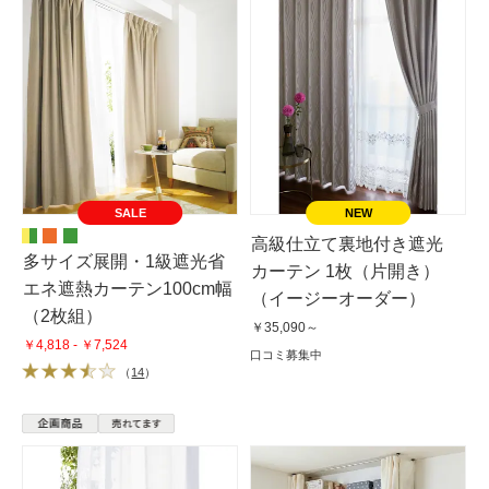
SALE
高級仕立て裏地付き遮光
多サイズ展開・1級遮光省
カーテン 1枚（片開き）
エネ遮熱カーテン100cm幅
（イージーオーダー）
（2枚組）
￥35,090～
￥4,818 - ￥7,524
口コミ募集中
（
14
）