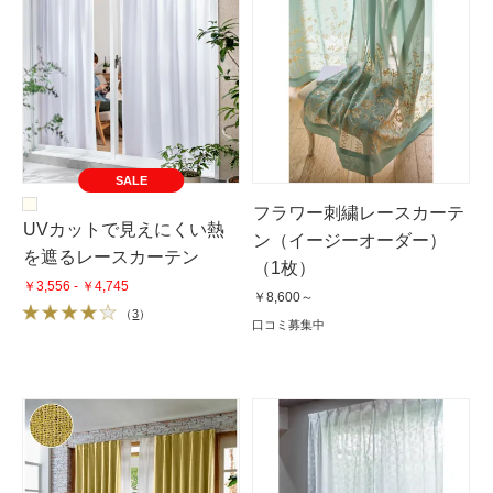
SALE
フラワー刺繍レースカーテ
UVカットで見えにくい熱
ン（イージーオーダー）
を遮るレースカーテン
（1枚）
￥3,556 - ￥4,745
￥8,600～
（
3
）
口コミ募集中