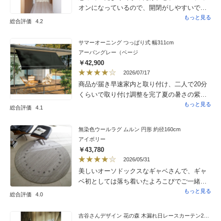
オンになっているので、開閉がしやすいで
す。色が思っていたより濃くて、柄は注文時
もっと見る
総合評価
4.2
から今ひとつ好みではなかったのですが、か
けてみると壁の色に合うし、柄も主張せず馴
サマーオーニング つっぱり式 幅311cm
染みました。廊下にかけて、近くで見るもの
アーバングレー（ベージ
ではないので結果として良かったです。
￥42,900
2026/07/17
商品が届き早速家内と取り付け、二人で20分
くらいで取り付け調整を完了夏の暑さの紫外
線が遮断されたのかテラスのボードウオーク
もっと見る
総合評価
4.1
の部分も素足で歩ける程度に温度が下がって
いて以前よりいたって快適、今夏はテラスで
無染色ウールラグ ムルン 円形 約径160cm
孫とバーぺキューをと今から楽しみにしてい
アイボリー
ます。ただ大満足ではない点は取り付けが簡
￥43,780
単だったぶん強度に不安が、もう少し見た目
2026/05/31
にもっと強そうな感じが持てるようなデザイ
美しいオーソドックスなギャベさんで、ギャ
ンだと満点かな。
ベ初としては落ち着いたよろこびでご一緒し
ています。ディノスさんには永年お世話に
もっと見る
総合評価
4.0
なっていますが、新居になって初となり、裏
のラベルの質問に関してやや受け取りが雑な
吉谷さんデザイン 花の森 木漏れ日レースカーテン2枚組