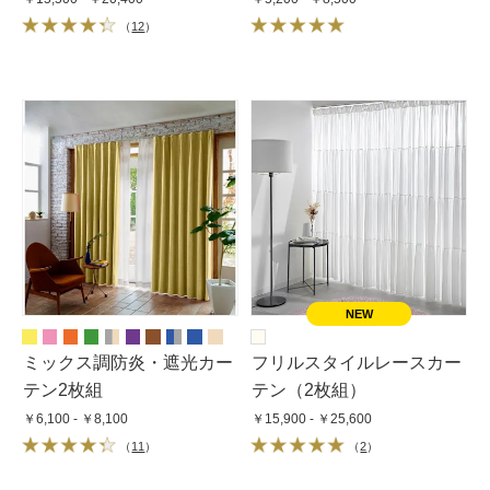
（
12
）
ミックス調防炎・遮光カー
フリルスタイルレースカー
テン2枚組
テン（2枚組）
￥6,100 - ￥8,100
￥15,900 - ￥25,600
（
11
）
（
2
）