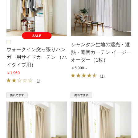
SALE
シャンタン生地の遮光・遮
ウォークイン突っ張りハン
熱・遮音カーテン イージー
ガー用サイドカーテン （ハ
オーダー（1枚）
イタイプ用）
￥5,900～
￥1,960
（
1
）
（
1
）