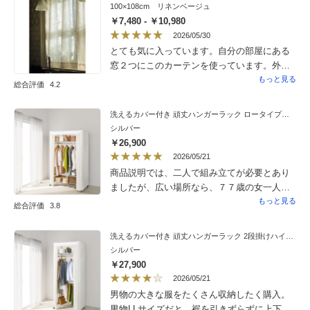
感じを受けてしまいました。個人的な感覚で
100×108cm リネンベージュ
すが、カーテンの質問のときはご丁寧でした
￥7,480 - ￥10,980
ので少し残念。
2026/05/30
とても気に入っています。自分の部屋にある
窓２つにこのカーテンを使っています。外側
に厚地のカーテンでこちらを内側につけてい
もっと見る
総合評価
4.2
ます。厚地カーテン越しも良し、このレース
だけでも良し、朝日を通しても良し。国道沿
洗えるカバー付き 頑丈ハンガーラック ロータイプ・幅121cm
のマンションの６階ですが木漏れ日を感じら
シルバー
れるような気分で居心地がよいお部屋になり
￥26,900
ました。
2026/05/21
商品説明では、二人で組み立てが必要とあり
ましたが、広い場所なら、７７歳の女一人で
も組み立てられました。素材は、通常のパイ
もっと見る
総合評価
3.8
プ製品より頑丈にできていると思います。ハ
ンガー用パイプが２本ついていましたが、今
洗えるカバー付き 頑丈ハンガーラック 2段掛けハイタイプ・幅91cm
は１本を使用しています。次は、１本のパイ
シルバー
プを少し後方に。手前の少し低い位置にもう
￥27,900
一本をセットすれば、収容量が倍増するな、
2026/05/21
と考えております。下の棚部分のスペースが
男物の大きな服をたくさん収納したく購入。
広く、奥行きがありすぎて、なにを仕舞おう
男物LLサイズだと、裾を引きずらずに上下に