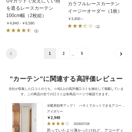
UVカットで見えにくい熱
カラフルレースカーテン
を遮るレースカーテン
イージーオーダー（1枚）
100cm幅（2枚組）
￥3,400～
￥4,840 - ￥6,590
（
2
）
（
5
）
…
1
2
5
”カーテン”に関連する高評価レビュー
当社が収集した口コミのうち、☆4以上の高評価口コミを抽出して掲載していま
す。この商品の全ての口コミは各商品ページで確認できます。
冷暖房効率アップ！ ハサミでカットできるアコーディオン間仕切り アラベスク
アイボリー
￥2,948
2026/07/28
思っていたより薄かったけれど、アコーディ