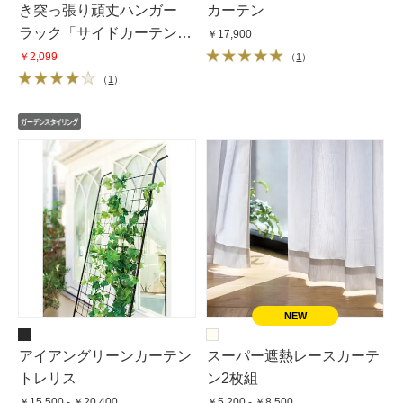
き突っ張り頑丈ハンガー
カーテン
ラック「サイドカーテン」
￥17,900
ロータイプ用
￥2,099
（
1
）
（
1
）
アイアングリーンカーテン
スーパー遮熱レースカーテ
トレリス
ン2枚組
￥15,500 - ￥20,400
￥5,200 - ￥8,500