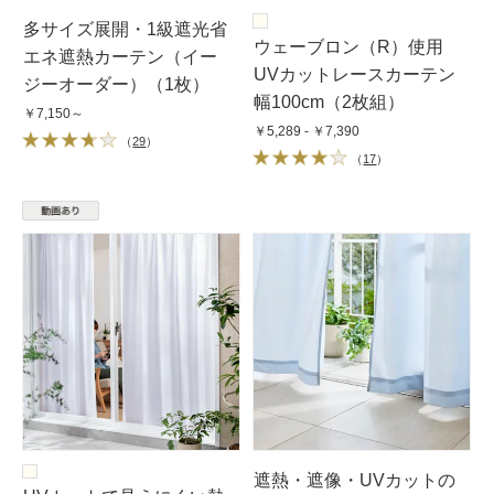
多サイズ展開・1級遮光省
ウェーブロン（R）使用
エネ遮熱カーテン（イー
UVカットレースカーテン
ジーオーダー）（1枚）
幅100cm（2枚組）
￥7,150～
￥5,289 - ￥7,390
（
29
）
（
17
）
遮熱・遮像・UVカットの