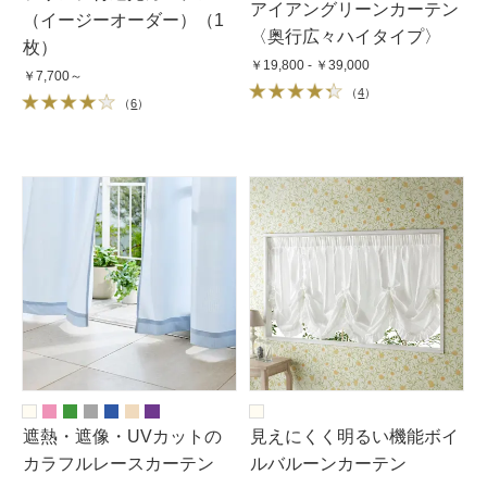
アイアングリーンカーテン
（イージーオーダー）（1
〈奥行広々ハイタイプ〉
枚）
￥19,800 - ￥39,000
￥7,700～
（
4
）
（
6
）
遮熱・遮像・UVカットの
見えにくく明るい機能ボイ
カラフルレースカーテン
ルバルーンカーテン