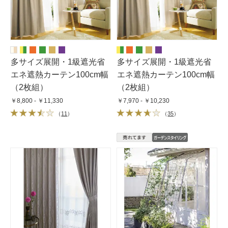
多サイズ展開・1級遮光省
多サイズ展開・1級遮光省
エネ遮熱カーテン100cm幅
エネ遮熱カーテン100cm幅
（2枚組）
（2枚組）
￥8,800 - ￥11,330
￥7,970 - ￥10,230
（
11
）
（
35
）