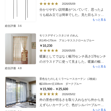
2026/05/09
分かりやすい説明書がついていて、思ったよ
りも組み立ては簡単でした。見た目もスッキ
リしていて、気に入りました。
もっと見る
総合評価
3.6
モリスデザインスタジオ のれん
約145×170cm アカンサススクロールブルー
￥10,230
2026/05/05
暖簾としてではなく幅70センチ高さ178センチ
のガラスドアに使って見ました。暖簾の幅が2
倍くらいになるのでヒダが綺麗に寄って素敵
もっと見る
総合評価
4.8
になり紐で縛ってもお洒落です。ガラス越し
に日が当たった時も、モリスデザインの青い
景色をたのしむミラーレースカーテン（2枚組）
色が壁紙の青と相まってとても素敵です。今
幅100cm×丈108cm ダークブルー
まではブラインドにしていたのですがカーテ
￥15,900 - ￥25,600
ン代わりの暖簾もお洒落と思いました。
2026/05/02
外の景色や明るさを取り入れながら外から見
えずらいカーテンで、色がシルバーブルー系
で珍しくて購入しました。オシャレな色と機
もっと見る