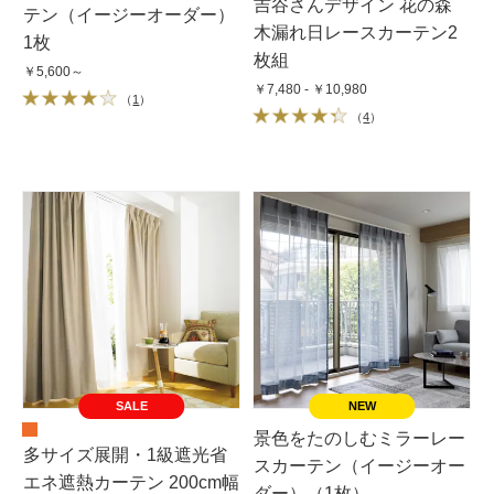
吉谷さんデザイン 花の森
テン（イージーオーダー）
木漏れ日レースカーテン2
1枚
枚組
￥5,600～
￥7,480 - ￥10,980
（
1
）
（
4
）
SALE
景色をたのしむミラーレー
多サイズ展開・1級遮光省
スカーテン（イージーオー
エネ遮熱カーテン 200cm幅
ダー）（1枚）