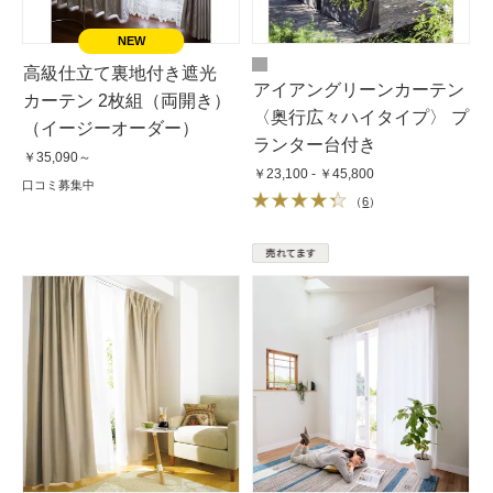
高級仕立て裏地付き遮光
アイアングリーンカーテン
カーテン 2枚組（両開き）
〈奥行広々ハイタイプ〉 プ
（イージーオーダー）
ランター台付き
￥35,090～
￥23,100 - ￥45,800
口コミ募集中
（
6
）