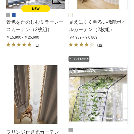
景色をたのしむミラーレー
見えにくく明るい機能ボイ
スカーテン（2枚組）
ルカーテン（2枚組）
￥15,900 - ￥25,600
￥4,939 - ￥6,809
（
1
）
（
19
）
フリンジ付遮光カーテン