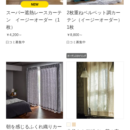
スーパー遮熱レースカーテ
2枚重ねベルベット調カー
ン イージーオーダー（1
テン（イージーオーダー）
枚）
1枚
￥4,200～
￥8,800～
口コミ募集中
口コミ募集中
朝を感じるふくれ織りカー