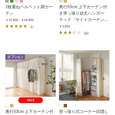
2枚重ねベルベット調カー
奥行53cm 上下カーテン付
テン
き突っ張り頑丈ハンガー
ラック「サイドカーテン」
￥10,800 - ￥18,500
ハイタイプ用
￥3,500
（
1
）
（
14
）
SALE
奥行53cm 上下カーテン付
突っ張り式コーナー目隠し