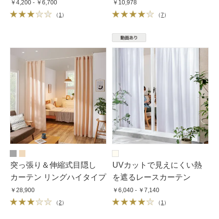
￥4,200 - ￥6,700
￥10,978
（
1
）
（
7
）
突っ張り＆伸縮式目隠し
UVカットで見えにくい熱
カーテン リングハイタイプ
を遮るレースカーテン
￥28,900
￥6,040 - ￥7,140
（
2
）
（
1
）