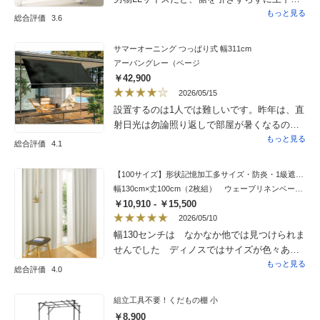
か、迷います。
収納すると、サイズ的に1番上の収納がなくな
もっと見る
総合評価
3.6
りました。個人的には1番上の棚はいらなかっ
たので問題なしです。（一応設置してます）
サマーオーニング つっぱり式 幅311cm
長ーいコートも引きずらずに収納でき良かっ
アーバングレー（ベージ
たです。しかしみなさんがおっしゃるように
￥42,900
問題はカバー。開口部の取ってつけたような
2026/05/15
変なマジックテープは、洋服の出し入れで
設置するのは1人では難しいです。昨年は、直
引っかけるので切りました。そしてそのせい
射日光は勿論照り返しで部屋が暑くなるので
じゃないと思うんですが、前面のカーテンが
酷暑日は窓のシャッターを降ろしていました
もっと見る
総合評価
4.1
横幅サイズ足らず？で、いつも5cmくらい開
が今年は暫くはこれで凌げるのでは？また昨
いたままです。ヒモを付けるのも出し入れが
今は風も強く吹くことがあるので、それにも
【100サイズ】形状記憶加工多サイズ・防炎・1級遮光カーテン 130cm幅（2枚組）
不便だし、この開いた5センチがいつも気にな
耐えられることを期待して星４つです。
幅130cm×丈100cm（2枚組） ウェーブリネンベージュ
ります。防虫剤の効果もなくなるような気が
￥10,910 - ￥15,500
してます。
2026/05/10
幅130センチは なかなか他では見つけられま
せんでした ディノスではサイズが色々あり
ましたので もしかしたらあるかもと思い
もっと見る
総合評価
4.0
検索したら ありましたので 直ぐに注文し
ました 良かったです
組立工具不要！くだもの棚 小
￥8,900