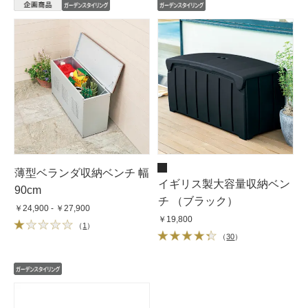
薄型ベランダ収納ベンチ 幅
イギリス製大容量収納ベン
90cm
チ （ブラック）
￥24,900 - ￥27,900
￥19,800
（
1
）
（
30
）