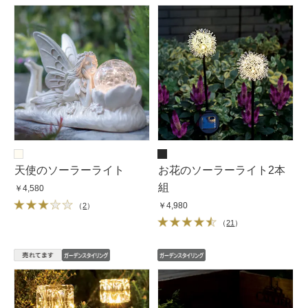
天使のソーラーライト
お花のソーラーライト2本
組
￥4,580
￥4,980
（
2
）
（
21
）