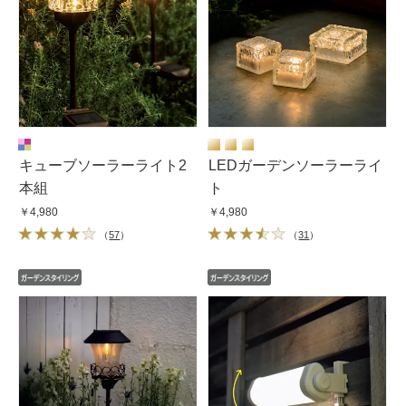
キューブソーラーライト2
LEDガーデンソーラーライ
本組
ト
￥4,980
￥4,980
（
57
）
（
31
）