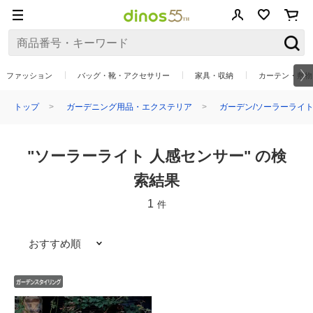
ファッション
バッグ・靴・アクセサリー
家具・収納
カーテン・敷物
トップ
ガーデニング用品・エクステリア
ガーデン/ソーラーライ
"ソーラーライト 人感センサー" の検
索結果
1
件
おすすめ順