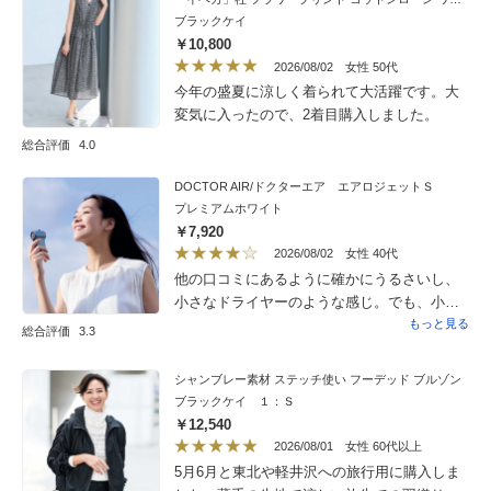
い、即、ネイビーも購入しました。ライトグ
ブラックケイ
レーとネイビーがあれば、色々な組み合わせ
￥10,800
ができそうです。今は会場の温度設定が低
2026/08/02
女性 50代
く、寒いのが苦手な私にとっては、もう少し
今年の盛夏に涼しく着られて大活躍です。大
袖丈が長くてもいいかとも思いました。
変気に入ったので、2着目購入しました。
総合評価
4.0
DOCTOR AIR/ドクターエア エアロジェットＳ
プレミアムホワイト
￥7,920
2026/08/02
女性 40代
他の口コミにあるように確かにうるさいし、
小さなドライヤーのような感じ。でも、小さ
い、軽い、スタイリッシュ。屋外で使う分に
もっと見る
総合評価
3.3
は音もあまり気にならないし、買ってよかっ
た。
シャンブレー素材 ステッチ使い フーデッド ブルゾン
ブラックケイ １：Ｓ
￥12,540
2026/08/01
女性 60代以上
5月6月と東北や軽井沢への旅行用に購入しま