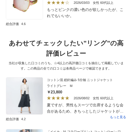
2026/03/03
女性 60代以上
もっとピンクの濃い色のが欲しかったが、こ
れでもいいか。
総合評価
4.6
あわせてチェックしたい”リング”の高
評価レビュー
当社が収集した口コミのうち、☆4以上の高評価口コミを抽出して掲載していま
す。この商品の全ての口コミは各商品ページで確認できます。
コットン混 総針編み 5分袖 ニットジャケット
ライトグレー Ｍ
￥23,800
2026/08/02
女性 60代以上
夏ですが、男性もスーツで出席するような会
合があるため、きちっとしたジャケットが欲
しく、これを選びました。暑さを感じさせな
もっと見る
総合評価
4.2
い素材で、作りもしっかりしており、思って
いた以上によかったです。会合に最適と思
「イペカ」社 フラワープリント コットンローン ワンピース