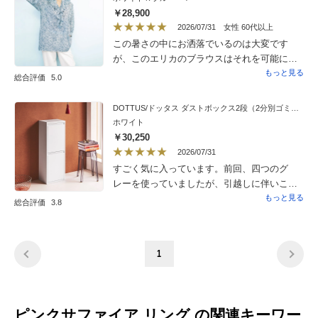
￥28,900
2026/07/31
女性 60代以上
この暑さの中にお洒落でいるのは大変です
が、このエリカのブラウスはそれを可能にし
てくれそうです。私は上半身はS下半身がL
もっと見る
総合評価
5.0
で、丈の長いブラウスを着る時は入るか心配
なのですが、大丈夫入りました！ブルーの花
DOTTUS/ドッタス ダストボックス2段（2分別ゴミ箱）幅34cm奥行25cm高さ92cm（ホワイト・グレー）
柄もフリルも袖もエレガント。でも手洗い出
ホワイト
来るのが嬉しい！「早く何処かに着て出掛け
￥30,250
たい」とワクワクします。
2026/07/31
すごく気に入っています。前回、四つのグ
レーを使っていましたが、引越しに伴いこち
らに買い替え。お値段は張りますが、見た
もっと見る
総合評価
3.8
目、機能性、満足しています。リビングから
ゴミ箱が見える位置にしか置けないので、
ちょっと値が張っても綺麗目のこちらにして
1
正解でした。
ピンクサファイア リング の関連キーワー