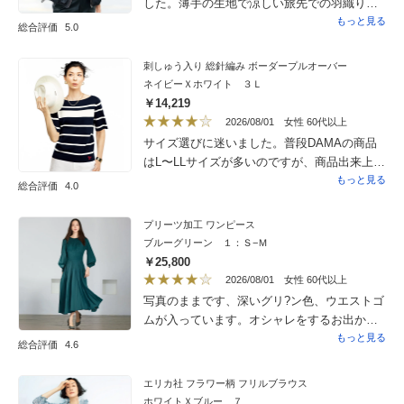
した。薄手の生地で涼しい旅先での羽織りも
のとして良かったです。真っ黒ではなく白の
もっと見る
総合評価
5.0
ステッチがアクセントになってるのも良かっ
たです。DAMAはSサイズでも大きいことが多
刺しゅう入り 総針編み ボーダープルオーバー
いけどこれは丁度良いサイズ感でした。
ネイビーＸホワイト ３Ｌ
￥14,219
2026/08/01
女性 60代以上
サイズ選びに迷いました。普段DAMAの商品
はL〜LLサイズが多いのですが、商品出来上が
り寸法のバストサイズ、肩幅を見てワンサイ
もっと見る
総合評価
4.0
ズ上の3Lにしました。身幅は普段より若干大
きめに感じますが、夏の暑い時期にはゆとり
プリーツ加工 ワンピース
があって良かったと思います。ワンサイズ上
ブルーグリーン １：Ｓ−Ｍ
げても、すっきりと見えるデザインです。
￥25,800
2026/08/01
女性 60代以上
写真のままです、深いグリ?ン色、ウエストゴ
ムが入っています。オシャレをするお出かけ
に良さそうでした。
もっと見る
総合評価
4.6
エリカ社 フラワー柄 フリルブラウス
ホワイトＸブルー ７