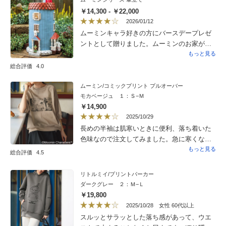
￥14,300 - ￥22,000
2026/01/12
ムーミンキャラ好きの方にバースデープレゼ
ントとして贈りました。ムーミンのお家が
ベースとなってて窓や出入口に、ムーミンの
もっと見る
主要キャラが居て、贈った方には大変喜んで
総合評価
4.0
戴きました。
ムーミン/コミックプリント プルオーバー
モカベージュ １：Ｓ−Ｍ
￥14,900
2025/10/29
長めの半袖は肌寒いときに便利、落ち着いた
色味なので注文してみました。急に寒くなっ
たことと思いのほか薄手だったので、しばら
もっと見る
総合評価
4.5
く出番待ち。
リトルミイ/プリントパーカー
ダークグレー ２：Ｍ−Ｌ
￥19,800
2025/10/28
女性 60代以上
スルッとサラッとした落ち感があって、ウエ