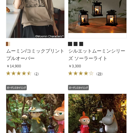
ムーミン/コミックプリント
シルエットムーミンシリー
プルオーバー
ズ ソーラーライト
￥14,900
￥3,300
（
2
）
（
29
）