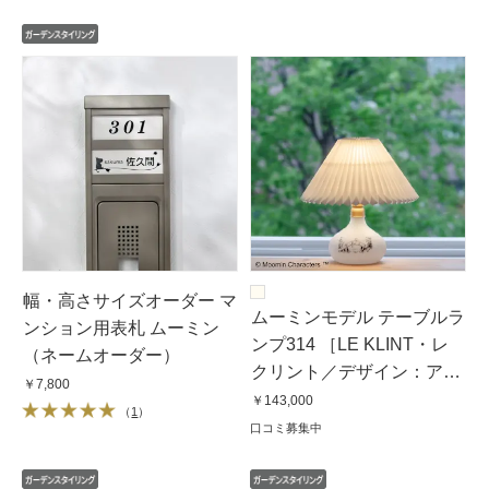
幅・高さサイズオーダー マ
ムーミンモデル テーブルラ
ンション用表札 ムーミン
ンプ314 ［LE KLINT・レ
（ネームオーダー）
クリント／デザイン：アン
￥7,800
ドレアス・ハンセン］
￥143,000
（
1
）
口コミ募集中