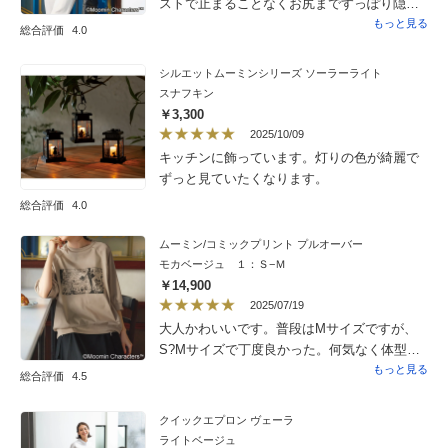
ストで止まることなくお尻まですっぽり隠れ
ます。インナー無しで着た時に少しひんやり
もっと見る
総合評価
4.0
感があります。柄も派手すぎずに可愛いで
す。家事の時そでもあげやすいです。首周り
シルエットムーミンシリーズ ソーラーライト
や身幅も全体的に少し大きめです。サイズ表
スナフキン
示はM Lですが、Mと言うより、L寄りまた
￥3,300
はLLの方でも大丈夫そうです。
2025/10/09
キッチンに飾っています。灯りの色が綺麗で
ずっと見ていたくなります。
総合評価
4.0
ムーミン/コミックプリント プルオーバー
モカベージュ １：Ｓ−Ｍ
￥14,900
2025/07/19
大人かわいいです。普段はMサイズですが、
S?Mサイズで丁度良かった。何気なく体型カ
バーしてくれるし華奢に見えます。生地もサ
もっと見る
総合評価
4.5
ラッとした手触りが気持ちいいし、袖の長さ
とデザインが優秀。色違いやプリントのデザ
クイックエプロン ヴェーラ
イン違いが欲しいです。
ライトベージュ