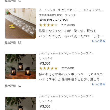
総合評価
4.0
ムーミンシリーズ クリアマット リトルミイ（ホワイト・ブラック）
丈約300×幅約50cm ブラック
￥10,499 - ￥17,150
2025/06/13
洗濯しなくていいのが 楽です。梱包も
バッチリでした。巻いてあったので しばら
くは敷いてても 少し巻きが残ってますが
もっと見る
総合評価
2.5
使用してるうちに とれてくると思います。
シルエットムーミンシリーズ ソーラーライト
リトルミイ
￥3,300
2025/06/11
猫の額ほどの庭のシンボルツリー（アメリカ
ハナミズキ）が花期を過ぎると少し淋しそう
だったのが、リトルミィが来てくれて一気に
もっと見る
総合評価
4.0
華やぎました。ありがとね。
シルエットムーミンシリーズ ソーラーライト
リトルミイ
￥3,300