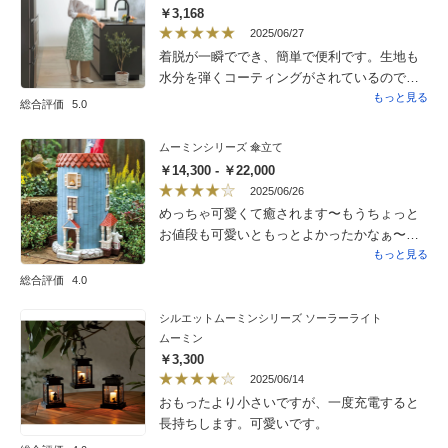
￥3,168
2025/06/27
着脱が一瞬ででき、簡単で便利です。生地も
水分を弾くコーティングがされているので汚
れる心配も無いです。濡れてもサッとひと拭
もっと見る
総合評価
5.0
きでキレイになります。
ムーミンシリーズ 傘立て
￥14,300 - ￥22,000
2025/06/26
めっちゃ可愛くて癒されます〜もうちょっと
お値段も可愛いともっとよかったかなぁ〜
（笑）
もっと見る
総合評価
4.0
シルエットムーミンシリーズ ソーラーライト
ムーミン
￥3,300
2025/06/14
おもったより小さいですが、一度充電すると
長持ちします。可愛いです。