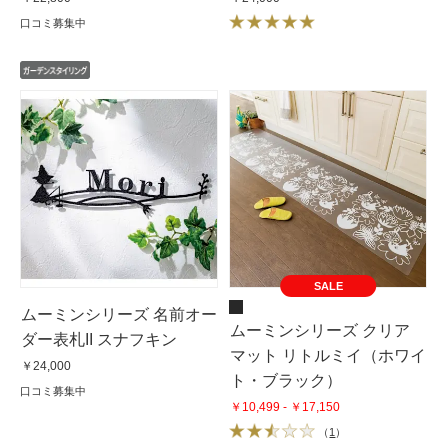
口コミ募集中
SALE
ムーミンシリーズ 名前オー
ムーミンシリーズ クリア
ダー表札II スナフキン
マット リトルミイ（ホワイ
￥24,000
ト・ブラック）
口コミ募集中
￥10,499 - ￥17,150
（
1
）