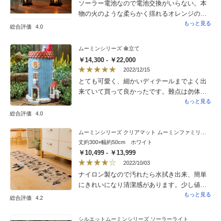
ソーラー電池なので電池交換がいらない。本
物の火のような柔らかく揺れるオレンジの光
です。シルエットがムーミンやニョｒニョロ
もっと見る
総合評価
4.0
でかわいいですね。
ムーミンシリーズ 傘立て
￥14,300 - ￥22,000
2022/12/15
とても可愛く、細かいディテールまでよく出
来ていて買って良かったです。難点は勿体な
くて傘立てとして使えないことです。
もっと見る
総合評価
4.0
ムーミンシリーズ クリアマット ムーミンファミリー（ホワイト、ブラック）
丈約300×幅約50cm ホワイト
￥10,499 - ￥13,999
2022/10/03
ナイロン製なので汚れたら水拭き出来、簡単
にきれいになり清潔感があります。少し値段
が高いのが難。
もっと見る
総合評価
4.2
シルエットムーミンシリーズ ソーラーライト