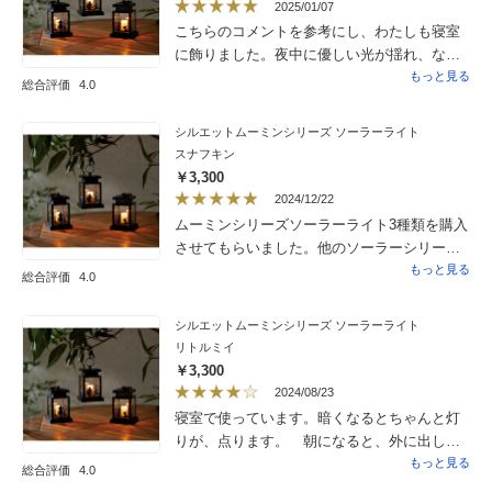
2025/01/07
こちらのコメントを参考にし、わたしも寝室
に飾りました。夜中に優しい光が揺れ、なん
ともムーディです。
もっと見る
総合評価
4.0
シルエットムーミンシリーズ ソーラーライト
スナフキン
￥3,300
2024/12/22
ムーミンシリーズソーラーライト3種類を購入
させてもらいました。他のソーラーシリー
ズ、土に差し込みも購入させてもらいました
もっと見る
総合評価
4.0
が、この商品が一番灯り方が長く、見ている
と癒され、ずっと眺めていたいと思ってしま
シルエットムーミンシリーズ ソーラーライト
います。アリスシリーズソーラー共に気に
リトルミイ
入ってます、何回も庭を、家の中から覗いて
￥3,300
しまいます。
2024/08/23
寝室で使っています。暗くなるとちゃんと灯
りが、点ります。 朝になると、外に出しま
すが、お日様の光で本当に、充電しているか
もっと見る
総合評価
4.0
は、よく分かりませんが？今の所、毎晩暗く