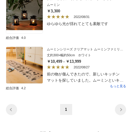
ムーミン
￥3,300
2022/08/31
ゆらゆら光が揺れてとても素敵です
総合評価
4.0
ムーミンシリーズ クリアマット ムーミンファミリー（ホワイト、ブラック）
丈約300×幅約50cm ホワイト
￥10,499 - ￥13,999
2022/08/27
前の物が傷んできたので、新しいキッチン
マットを探していました。ムーミンといキャ
ラクターものですが、白1色で描かれている
もっと見る
総合評価
4.2
為、そこまで主張されておらず、床と馴染ん
でいます。我が家の床の色も白っぽいフロー
リングですが、白のムーミン達の存在はしっ
1
かり分かりつつ、悪目立ちしてないので空間
のバランスも良いです。フローリングが濃い
色の場合は黒の方が馴染むので、フローリン
グの色により黒にするか白にするかを選ばれ