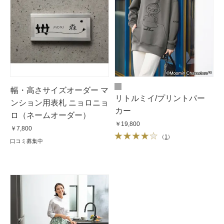
幅・高さサイズオーダー マ
リトルミイ/プリントパー
ンション用表札 ニョロニョ
カー
ロ（ネームオーダー）
￥19,800
￥7,800
（
1
）
口コミ募集中