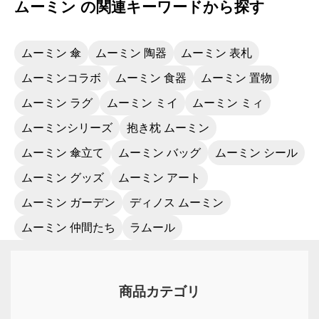
ムーミン の関連キーワードから探す
ると良いと思います。クリアマットなので
時々拭くだけでよく、取り扱いもしやすくお
勧めです。
ムーミン 傘
ムーミン 陶器
ムーミン 表札
ムーミンコラボ
ムーミン 食器
ムーミン 置物
ムーミン ラグ
ムーミン ミイ
ムーミン ミィ
ムーミンシリーズ
抱き枕 ムーミン
ムーミン 傘立て
ムーミン バッグ
ムーミン シール
ムーミン グッズ
ムーミン アート
ムーミン ガーデン
ディノス ムーミン
ムーミン 仲間たち
ラムール
商品カテゴリ