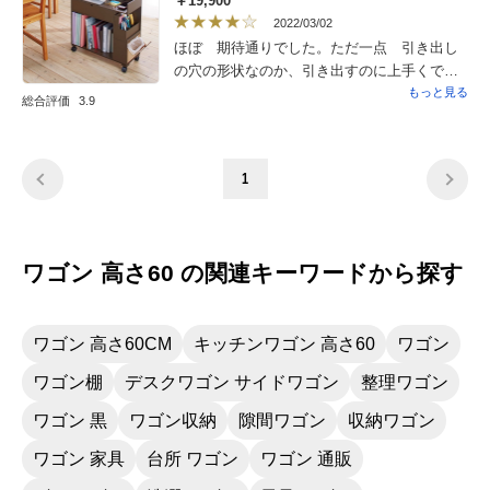
￥19,900
2022/03/02
ほぼ 期待通りでした。ただ一点 引き出し
の穴の形状なのか、引き出すのに上手くでき
なくて、市販の凸てを付けて使っています。
もっと見る
総合評価
3.9
他は組み立ても キャスターをつけるだけで
すし、満足しています。
1
ワゴン 高さ60 の関連キーワードから探す
ワゴン 高さ60CM
キッチンワゴン 高さ60
ワゴン
ワゴン棚
デスクワゴン サイドワゴン
整理ワゴン
ワゴン 黒
ワゴン収納
隙間ワゴン
収納ワゴン
ワゴン 家具
台所 ワゴン
ワゴン 通販