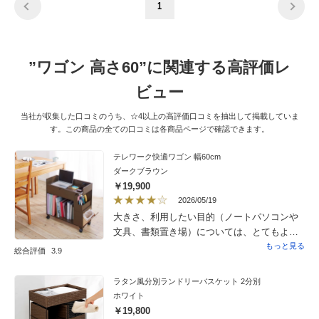
1
”ワゴン 高さ60”に関連する高評価レ
ビュー
当社が収集した口コミのうち、☆4以上の高評価口コミを抽出して掲載していま
す。この商品の全ての口コミは各商品ページで確認できます。
テレワーク快適ワゴン 幅60cm
ダークブラウン
￥19,900
2026/05/19
大きさ、利用したい目的（ノートパソコンや
文具、書類置き場）については、とてもよく
考えられていて使い勝手が良かったです。２
もっと見る
総合評価
3.9
点、困ったと思ったのは１）書類立て部分に2
枚ある仕切り板の加工が甘かったです。１枚
ラタン風分別ランドリーバスケット 2分別
は本体に薄く刻まれている溝にはめこんで立
ホワイト
てて使えるのですが、もう１枚は溝と仕切り
￥19,800