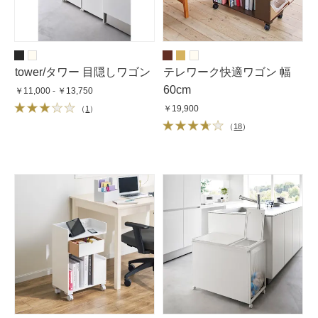
tower/タワー 目隠しワゴン
テレワーク快適ワゴン 幅
60cm
￥11,000 - ￥13,750
￥19,900
（
1
）
（
18
）