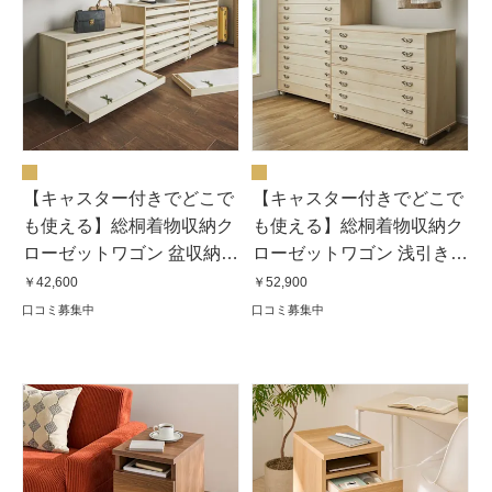
【キャスター付きでどこで
【キャスター付きでどこで
も使える】総桐着物収納ク
も使える】総桐着物収納ク
ローゼットワゴン 盆収納5
ローゼットワゴン 浅引き5
杯・高さ60.5cm
段・高さ60.5cm
￥42,600
￥52,900
口コミ募集中
口コミ募集中