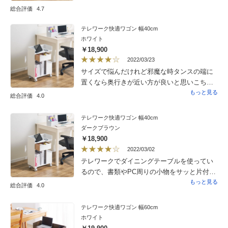
総合評価
4.7
テレワーク快適ワゴン 幅40cm
ホワイト
￥18,900
2022/03/23
サイズで悩んだけれど邪魔な時タンスの端に
置くなら奥行きが近い方が良いと思いこちら
にしました。 まぁ結果オーライかなぁ？
もっと見る
総合評価
4.0
キャスター以外完成品なので楽だった。まぁ
気になるとしたらコンセント位置 抜き差し
テレワーク快適ワゴン 幅40cm
しやすい位置ではなく今時USB接続も多いの
ダークブラウン
でアダプターも使い辛い 延長コードを使っ
￥18,900
ても棚に置ける物が限られてしまうのでせめ
2022/03/02
て中央なら良かったと思います。
テレワークでダイニングテーブルを使ってい
るので、書類やPC周りの小物をサッと片付け
るために活用しています。もう少しお値段が
もっと見る
総合評価
4.0
安いと嬉しいです。
テレワーク快適ワゴン 幅60cm
ホワイト