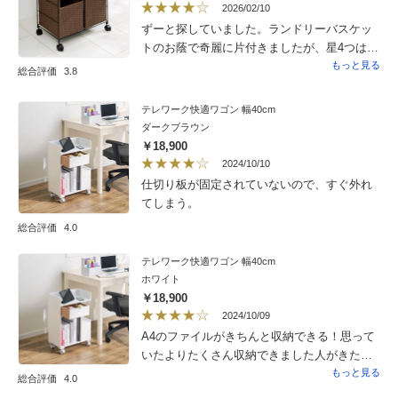
板のはめ込みが少しだけ大きさに差があり、
2026/02/10
ちょっと移動させると倒れてきてしまいま
ずーと探していました。ランドリーバスケッ
す。書類や本をたくさん詰め込んでおけば気
トのお蔭で奇麗に片付きましたが、星4つは本
にならないのですが、どうかと思いました。
当は3分別が欲しかったので、3分別でしたら
もっと見る
総合評価
3.8
２）右袖、左袖を組み立てで変更できれば
星5つでした。
もっと置く場所の自由度が増すのに…と、届
テレワーク快適ワゴン 幅40cm
いてから思いました。少しだけおきたい場所
ダークブラウン
の大きさに合わず、ゴミ箱をセットする開口
￥18,900
部を開けなくなっています。（ゴミ箱使用に
2024/10/10
それほど思い入れはなかったのでそのまま
仕切り板が固定されていないので、すぐ外れ
使っていますが、デッドスペースになってい
てしまう。
るのは悔やまれます）
総合評価
4.0
テレワーク快適ワゴン 幅40cm
ホワイト
￥18,900
2024/10/09
A4のファイルがきちんと収納できる！思って
いたよりたくさん収納できました人がきた時
はくるっと回せばスッキリみえます。ストッ
もっと見る
総合評価
4.0
パーもあり機能は文句ないですもう少し安い