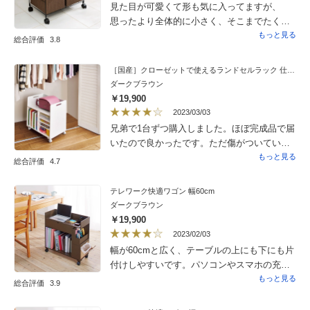
見た目が可愛くて形も気に入ってますが、
思ったより全体的に小さく、そこまでたくさ
ん入りません。あと、タオルの糸がたまに
もっと見る
総合評価
3.8
引っかかります。ランドリーバスケットなの
で、キャスターはいらなかったなと思いま
［国産］クローゼットで使えるランドセルラック 仕切りありタイプ
す。
ダークブラウン
￥19,900
2023/03/03
兄弟で1台ずつ購入しました。ほぼ完成品で届
いたので良かったです。ただ傷がついてい
て、色がはげていた部分があったのが残念で
もっと見る
総合評価
4.7
した。交換対応も面倒くさいのでこのまま使
用しますが…。日本製だし、しっかりしてい
テレワーク快適ワゴン 幅60cm
るので、長く使えそうです。
ダークブラウン
￥19,900
2023/02/03
幅が60cmと広く、テーブルの上にも下にも片
付けしやすいです。パソコンやスマホの充
電、リモコンやいろいろな小物の整理に十分
もっと見る
総合評価
3.9
です。A4の書類も下に立てかけられますの
で、見た目にもスッキリとします。このワゴ