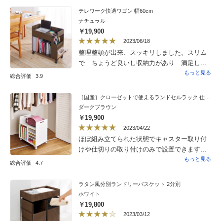
といいなと思い、マイナス１としました
テレワーク快適ワゴン 幅60cm
ナチュラル
￥19,900
2023/06/18
整理整頓が出来、スッキリしました。スリム
で ちょうど良いし収納力があり 満足して
います。
もっと見る
総合評価
3.9
［国産］クローゼットで使えるランドセルラック 仕切りありタイプ
ダークブラウン
￥19,900
2023/04/22
ほぼ組み立てられた状態でキャスター取り付
けや仕切りの取り付けのみで設置できます。
しっかりとした作りで荷物が片付きます。購
もっと見る
総合評価
4.7
入して大満足でした。
ラタン風分別ランドリーバスケット 2分別
ホワイト
￥19,800
2023/03/12