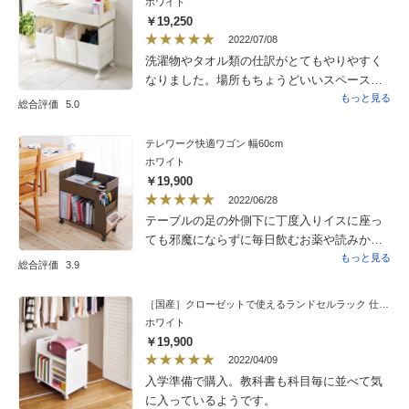
ホワイト
いですんで効率が上がります。
￥19,250
2022/07/08
洗濯物やタオル類の仕訳がとてもやりやすく
なりました。場所もちょうどいいスペースに
収まり、見た目も、清潔感も高まりました。
もっと見る
総合評価
5.0
テレワーク快適ワゴン 幅60cm
ホワイト
￥19,900
2022/06/28
テーブルの足の外側下に丁度入りイスに座っ
ても邪魔にならずに毎日飲むお薬や読みかけ
の雑誌の置き場所にピッタリで引き出しやよ
もっと見る
総合評価
3.9
く使う文具やハサミなど細かい物も仕舞え定
位置で便利です。４人がけのテーブルを6人で
［国産］クローゼットで使えるランドセルラック 仕切りありタイプ
使う時には壁に寄せて裏側にすればゴチャゴ
ホワイト
チャも見えずにスッキリとします。
￥19,900
2022/04/09
入学準備で購入。教科書も科目毎に並べて気
に入っているようです。