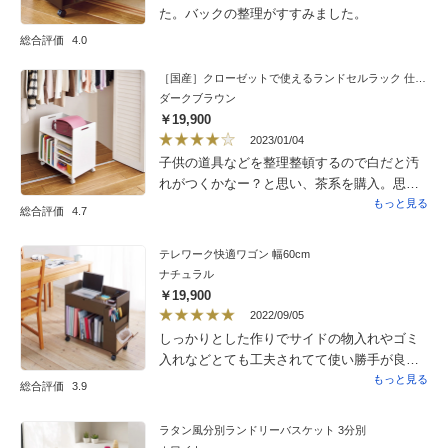
た。バックの整理がすすみました。
総合評価
4.0
［国産］クローゼットで使えるランドセルラック 仕切りありタイプ
ダークブラウン
￥19,900
2023/01/04
子供の道具などを整理整頓するので白だと汚
れがつくかなー？と思い、茶系を購入。思っ
たより色が暗かったけど、これで子供の学校
もっと見る
総合評価
4.7
用品はスッキリしそうです。
テレワーク快適ワゴン 幅60cm
ナチュラル
￥19,900
2022/09/05
しっかりとした作りでサイドの物入れやゴミ
入れなどとても工夫されてて使い勝手が良い
です。また本立てもかなりの容量なのでいつ
もっと見る
総合評価
3.9
もの事務作業に必要な帳簿類が全て収納でき
て便利でした、ノートパソコンも置けたので
ラタン風分別ランドリーバスケット 3分別
仕事中このワゴンがあるれば、あちこちしな