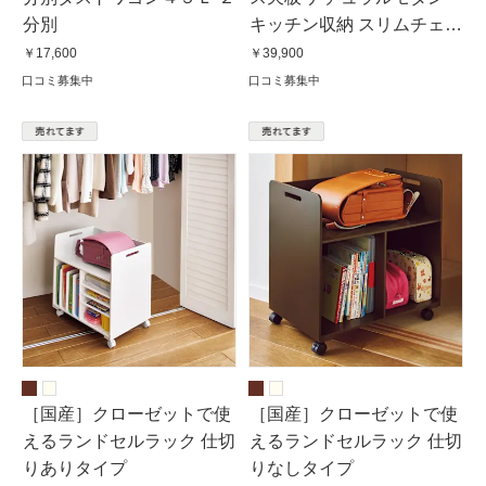
分別
キッチン収納 スリムチェス
トキッチンワゴン
￥17,600
￥39,900
口コミ募集中
口コミ募集中
［国産］クローゼットで使
［国産］クローゼットで使
えるランドセルラック 仕切
えるランドセルラック 仕切
りありタイプ
りなしタイプ