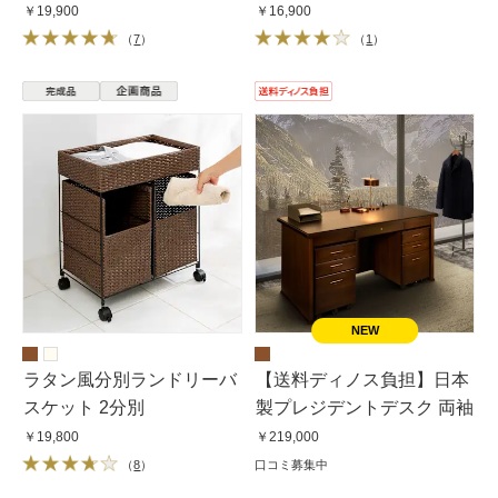
￥19,900
￥16,900
（
7
）
（
1
）
ラタン風分別ランドリーバ
【送料ディノス負担】日本
スケット 2分別
製プレジデントデスク 両袖
￥19,800
￥219,000
（
8
）
口コミ募集中