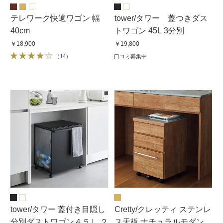
テレワーク快適ワゴン 幅
tower/タワー 蓋つきダス
40cm
トワゴン 45L 3分別
￥18,900
￥19,800
（
14
）
口コミ募集中
tower/タワー 蓋付き目隠し
Cretty/クレッティ ステンレ
分別ダストワゴン４５Ｌ ２
ス天板 ナチュラルモダン