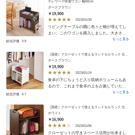
テレワーク快適ワゴン 幅60cm
ンで解決しましたが、塗装の色が意外と綺麗
ダークブラウン
でなく、ちょっと残念なとこです。もう少
￥19,900
し、濃いこげ茶色で落ち着いた色にして欲し
2023/01/30
かったです。
リビングテーブルの隅に色々と物が増えてし
まい、このワゴンを購入しました。大きさは
ちょうどよく、リビングテーブルの物を整理
もっと見る
総合評価
3.9
しながら、綺麗にまとまりました。コンセン
トもついていますので使用していますが便利
［国産］クローゼットで使えるランドセルラック 仕切りありタイプ
です。
ダークブラウン
￥19,900
2023/01/19
食卓の下にちょうど入り収納ボリュームもあ
るので、これまで食卓の上を占拠していた書
類等がうまく整理できました。
もっと見る
総合評価
4.7
［国産］クローゼットで使えるランドセルラック 仕切りなしタイプ
ホワイト
￥16,900
2023/01/06
クローゼットの空きスペース活用が出来まし