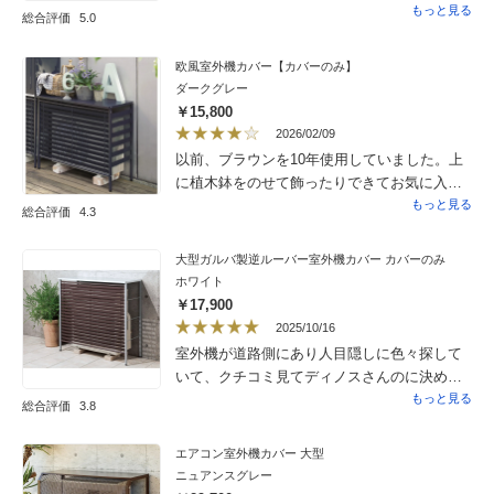
でした。
もっと見る
総合評価
5.0
欧風室外機カバー【カバーのみ】
ダークグレー
￥15,800
2026/02/09
以前、ブラウンを10年使用していました。上
に植木鉢をのせて飾ったりできてお気に入り
だったのでリピート買いです。今回はダーク
もっと見る
総合評価
4.3
グレーですが、よそで買った濃いネイビーの
収納とカラーが似ていてお揃いのように設置
大型ガルバ製逆ルーバー室外機カバー カバーのみ
できて満足！サイドパネルもセットで売って
ホワイト
くれればいいのにな〜と思ったので★マイナ
￥17,900
ス1。長く使えるいい商品だと思います。
2025/10/16
室外機が道路側にあり人目隠しに色々探して
いて、クチコミ見てディノスさんのに決めま
した。結果オシャレです。室外機が起動して
もっと見る
総合評価
3.8
いる様子を隠せ、見た目もシンプル。安っぽ
くないし。ルーバーは下向きです。夏場に風
エアコン室外機カバー 大型
が篭らないかが心配ですが、、こちらで購入
ニュアンスグレー
して良かったです。