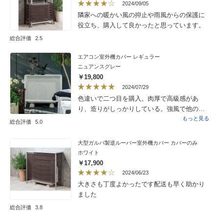
2024/09/05
隣家への暖かい風の抑止や雨風からの保護に
役立ち、購入して良かったと思っています。
総合評価
2.5
エアコン室外機カバー レギュラー
ニュアンスグレー
￥19,800
2024/07/29
色違いで二つ目を購入。肉厚で高級感があ
り、造りがしっかりしている。強風で他の室
外機カバーだと煽られて倒れることもあった
もっと見る
総合評価
5.0
が、これは大丈夫そう。組み立ても不慣れな
女性1人でもなんとかなった。
大型ガルバ製逆ルーバー室外機カバー カバーのみ
ホワイト
￥17,900
2024/06/23
大きさも丁度よかったです配送も早く助かり
ました
総合評価
3.8