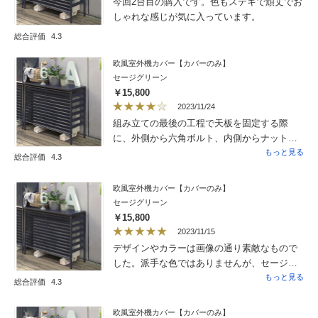
今回2台目の購入です。色もステキで頑丈でお
しゃれな感じが気に入っています。
総合評価
4.3
欧風室外機カバー【カバーのみ】
セージグリーン
￥15,800
2023/11/24
組み立ての最後の工程で天板を固定する際
に、外側から六角ボルト、内側からナットを
使って締め上げます。この時、ボルト側をプ
もっと見る
総合評価
4.3
ラスドライバーで締め上げても、内側のナッ
トが一緒に回ってしまい、固定されませ
欧風室外機カバー【カバーのみ】
ん。 ナットをレンチで押さえることで固定
セージグリーン
出来ましたが、レンチを持っている人がどの
￥15,800
くらいいるか心配になりました。 付属品と
2023/11/15
して使い捨てタイプでもよいので添付したほ
デザインやカラーは画像の通り素敵なもので
うが良いのではないでしょうか？
した。派手な色ではありませんが、セージグ
リーンがさえます。組立も難しくなく一人で
もっと見る
総合評価
4.3
10分程度で出来ました。購入して良かったで
す。
欧風室外機カバー【カバーのみ】