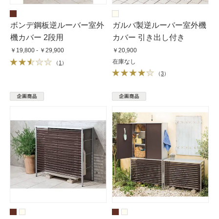
ボンデ鋼板逆ルーバー室外
ガルバ製逆ルーバー室外機
機カバー 2段用
カバー 引き出し付き
￥19,800 - ￥29,900
￥20,900
在庫なし
（
1
）
（
3
）