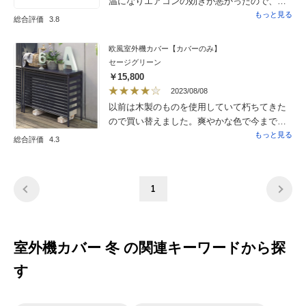
温になりエアコンの効きが悪かったので、熱
めにも設置をお勧めします。
射カバーなどを使用しましたがあまり効果が
もっと見る
総合評価
3.8
なく、こちらを購入しました。カバーも合わ
せて使用していますが、想像以上に効果があ
欧風室外機カバー【カバーのみ】
りました。普通サイズでもギリギリ使えたと
セージグリーン
思いますが、上に空気が通るスペースがある
￥15,800
方がいいかと思い大き目にしました。外から
2023/08/08
見えない場所なので見た目の問題は気にしま
以前は木製のものを使用していて朽ちてきた
せんでしたが、結構大きいです。
ので買い替えました。爽やかな色で今までよ
り明るい雰囲気です。駐車スペースにあるた
もっと見る
総合評価
4.3
めルーバーが上向きなのも車に熱風が直接当
たらないためいいと思います。組み立ては簡
単ですが、女性一人では少し重かったです。
1
室外機カバー 冬 の関連キーワードから探
す