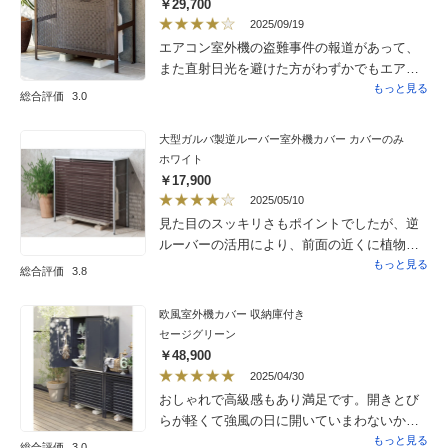
￥29,700
2025/09/19
エアコン室外機の盗難事件の報道があって、
また直射日光を避けた方がわずかでもエアコ
ンの効率が上がると思って購入しました。デ
もっと見る
総合評価
3.0
ザイン的にはかなりいいです。組み立てのオ
プションを頼みましたが、工程を見ていると
大型ガルバ製逆ルーバー室外機カバー カバーのみ
とてもじゃないですが、組み立て大変です。
ホワイト
少なくとも一人では相当苦労するはずですの
￥17,900
で、組み立てまで依頼するのがいいと思いま
2025/05/10
す。そして失敗したのは思ったよりもサイズ
見た目のスッキリさもポイントでしたが、逆
が大きくて、設置に苦労したことです。段差
ルーバーの活用により、前面の近くに植物の
があるところに室外機を置いているのです
プランターを置いても、排気風が当たらなく
もっと見る
総合評価
3.8
が、事前に測っておいたはずなのに一つの脚
なり、とても良いです少しだけ、重心が前面
がはみ出てしまいました。注文するときは厳
寄りと感じたので、上に物を置く時は注意し
欧風室外機カバー 収納庫付き
密に設置場所を計測すべきと思いました。
て使っていますが、特に支障はありません
セージグリーン
￥48,900
2025/04/30
おしゃれで高級感もあり満足です。開きとび
らが軽くて強風の日に開いていまわないか心
配でしたが磁石でちゃんととまるので大丈夫
もっと見る
総合評価
3.0