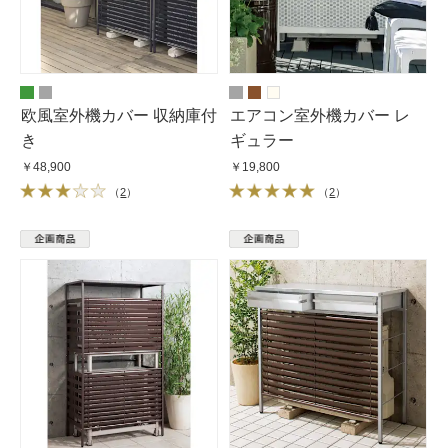
欧風室外機カバー 収納庫付
エアコン室外機カバー レ
き
ギュラー
￥48,900
￥19,800
（
2
）
（
2
）