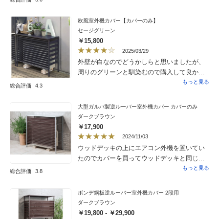
でした！
欧風室外機カバー【カバーのみ】
セージグリーン
￥15,800
2025/03/29
外壁が白なのでどうかしらと思いましたが、
周りのグリーンと馴染むので購入して良かっ
たです。
もっと見る
総合評価
4.3
大型ガルバ製逆ルーバー室外機カバー カバーのみ
ダークブラウン
￥17,900
2024/11/03
ウッドデッキの上にエアコン外機を置いてい
たのでカバーを買ってウッドデッキと同じ色
合いなので調和して良い感じです。
もっと見る
総合評価
3.8
ボンデ鋼板逆ルーバー室外機カバー 2段用
ダークブラウン
￥19,800 - ￥29,900