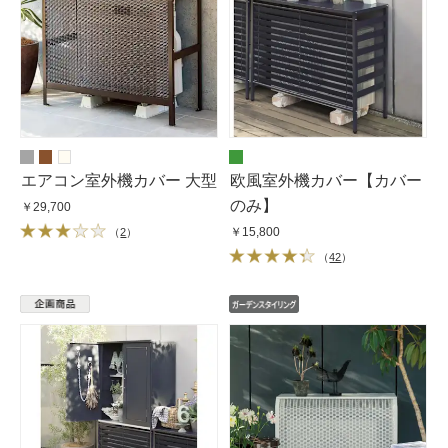
エアコン室外機カバー 大型
欧風室外機カバー【カバー
のみ】
￥29,700
￥15,800
（
2
）
（
42
）