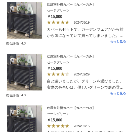
欧風室外機カバー【カバーのみ】
セージグリーン
￥15,800
2024/05/19
カバーもセットで、ガーデンフェアだから前
から気になっていて買ってしまいました。。
同じシリーズのゴミ箱と合わせて、素敵なベ
もっと見る
総合評価
4.3
ランダになりました。組み立ても一人で20分
くらいでできました。ゴミ箱よりは簡単だっ
欧風室外機カバー【カバーのみ】
た。値段は高いけど、この色が勇逸無にで良
セージグリーン
いです。
￥15,800
2024/02/29
白と迷いましたが、グリーンを選びました。
実際の色合いは、優しいグリーンで庭の雰囲
気に合っているので、選んでよかったです。
もっと見る
総合評価
4.3
欧風室外機カバー【カバーのみ】
セージグリーン
￥15,800
2024/02/15