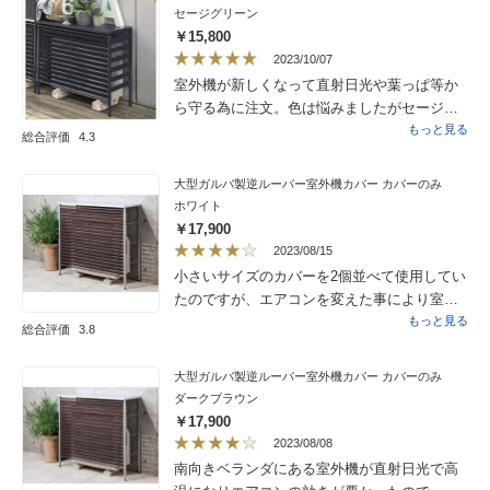
セージグリーン
￥15,800
2023/10/07
室外機が新しくなって直射日光や葉っぱ等か
ら守る為に注文。色は悩みましたがセージグ
リーンの名前に惹かれて決めました。前のは
もっと見る
総合評価
4.3
黒色だったので明るい色と外壁がベージュな
ので優しい雰囲気になり大満足です。組み立
大型ガルバ製逆ルーバー室外機カバー カバーのみ
ても70過ぎの婆さん１人で簡単に出来まし
ホワイト
た。上に種まいたプランターを乗せて花を楽
￥17,900
しみに眺めています。同色のサイドパネルも
2023/08/15
購入したので爽やかさ満載！この色にして良
小さいサイズのカバーを2個並べて使用してい
かったです。
たのですが、エアコンを変えた事により室外
機が大きくなってしまったので、大型を購入
もっと見る
総合評価
3.8
しました。（霧ヶ峰からダイキンのエアコン
に変えました）室外機がお隣の玄関に向いて
大型ガルバ製逆ルーバー室外機カバー カバーのみ
いるので、夏場の熱風を遮断するには必須で
ダークブラウン
すね。ルーバーは上向き向けて組み立てまし
￥17,900
たが、それでも熱風が届いているかもしれま
2023/08/08
せん。エアコンの効率を上げるためにもあっ
南向きベランダにある室外機が直射日光で高
た方が良いですが、ご近所迷惑にならないた