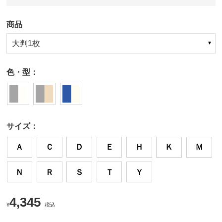
商品
大判1枚
色・型：
サイズ：
Ａ
Ｃ
Ｄ
Ｅ
Ｈ
Ｋ
Ｍ
Ｎ
Ｒ
Ｓ
Ｔ
Ｙ
4,345
¥
税込