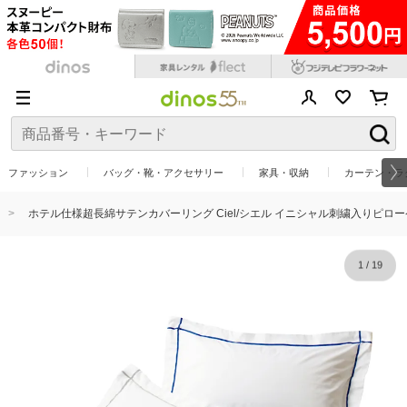
ファッション
バッグ・靴・アクセサリー
家具・収納
カーテン・ラ
ホテル仕様超長綿サテンカバーリング Ciel/シエル イニシャル刺繍入りピロー
1
/
19