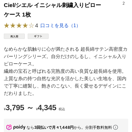
2
Ciel/シエル イニシャル刺繍入りピロー
ケース 1枚
4
口コミを見る（1）
なめらかな肌触りに心が満たされる 超長綿サテン高密度カ
バーリングシリーズ。自分だけのしるし、イニシャル入り
ピローケース。
繊維の宝石と呼ばれる完熟度の高い良質な超長綿を使用。
上質な糸の持つ自然な光沢を活かした美しい生地を、国内
で丁寧に縫製し、飽きのこない、長く愛せるデザインにこ
だわりました。
3,795 ～
4,345
¥
¥
税込
なら
3回払いで月々1,448円
から。分割手数料無料