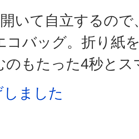
と開いて自立するので
エコバッグ。折り紙
むのもたった4秒とス
上げしました