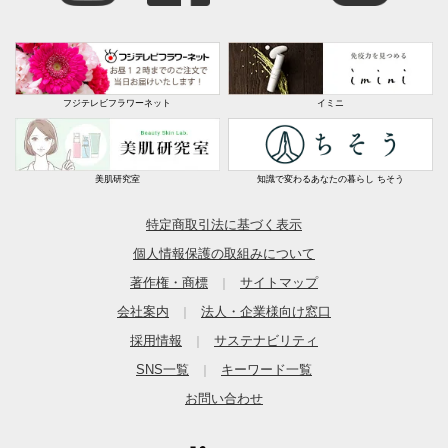
フジテレビフラワーネット
イミニ
美肌研究室
知識で変わるあなたの暮らし ちそう
特定商取引法に基づく表示
個人情報保護の取組みについて
著作権・商標
サイトマップ
｜
会社案内
法人・企業様向け窓口
｜
採用情報
サステナビリティ
｜
SNS一覧
キーワード一覧
｜
お問い合わせ