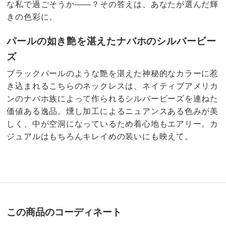
な私で過ごそうか――？その答えは、あなたが選んだ輝
きの色彩に。
パールの如き艶を湛えたナバホのシルバービー
ズ
ブラックパールのような艶を湛えた神秘的なカラーに惹
き込まれるこちらのネックレスは、ネイティブアメリカ
ンのナバホ族によって作られるシルバービーズを連ねた
価値ある逸品。燻し加工によるニュアンスある色みが美
しく、中が空洞になっているため着心地もエアリー。カ
ジュアルはもちろんキレイめの装いにも映えて。
この商品のコーディネート
商品番号
900-J123-06