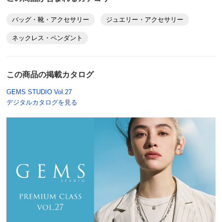
別
※お届け先が同じであれば複数個ご購入いただいても¥880です。
バッグ・靴・アクセサリー
ジュエリー・アクセサリー
商品番号
900-J123-08
ネックレス・ペンダント
商品名・特徴
≪4mm・50cm・11g≫ Atelier Mallet/アトリエマレッ
ト ナバホパール ネックレス
この商品の掲載カタログ
GEMS STUDIO Vol.27
デジタルカタログを見る
価格
¥58,300
税込 ¥53,000 税抜
送料・送料種
基本配送料：¥
880
別
※お届け先が同じであれば複数個ご購入いただいても¥880です。
商品番号
900-J123-09
商品名・特徴
≪4mm・55cm・12g≫ Atelier Mallet/アトリエマレッ
ト ナバホパール ネックレス