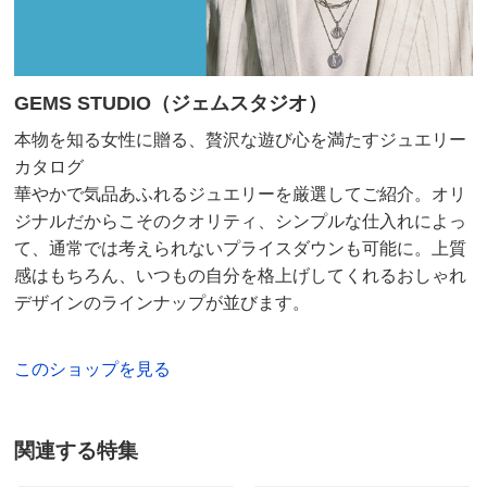
価格
¥63,800
税込 ¥58,000 税抜
送料・送料種
基本配送料：¥
880
別
※お届け先が同じであれば複数個ご購入いただいても¥880です。
GEMS STUDIO（ジェムスタジオ）
本物を知る女性に贈る、贅沢な遊び心を満たすジュエリー
お支払い方法
送料について
カタログ
■今回準備数：8～10
華やかで気品あふれるジュエリーを厳選してご紹介。オリ
■サイズ：
ジナルだからこそのクオリティ、シンプルな仕入れによっ
≪8mm・40cm・25g≫約幅8mm・長さ40cm、重量約25g
て、通常では考えられないプライスダウンも可能に。上質
≪5mm・45cm・12g≫約幅5mm・長さ45cm、重量約12g
感はもちろん、いつもの自分を格上げしてくれるおしゃれ
≪4mm・50cm・11g≫約幅4mm・長さ50cm、重量約11g
デザインのラインナップが並びます。
≪4mm・55cm・12g≫約幅4mm・長さ55cm、重量約12g
■素材：SV925（ブラック仕上げ）
このショップを見る
■フック式
■ハンドメイド仕上げの為、色・形・大きさが異なりま
す。
関連する特集
■原産国：アメリカ製