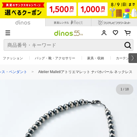
ファッション
バッグ・靴・アクセサリー
家具・収納
カーテン・ラ
レス・ペンダント
Atelier Mallet/アトリエマレット ナバホパール ネックレス
1
/
18