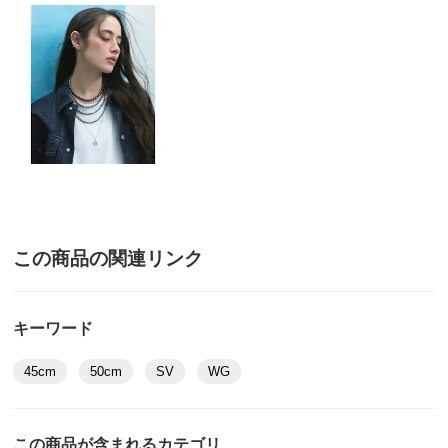
商品名・特徴
≪8mm・40cm・25g≫ Atelier Mallet/アトリエマレッ
ト ナバホパール ネックレス
価格
¥116,600
税込 ¥106,000 税抜
送料・送料種
基本配送料：¥
880
別
※お届け先が同じであれば複数個ご購入いただいても¥880です。
商品番号
900-J123-07
この商品の関連リンク
商品名・特徴
≪5mm・45cm・12g≫ Atelier Mallet/アトリエマレッ
ト ナバホパール ネックレス
キーワード
45cm
50cm
SV
WG
価格
¥69,300
税込 ¥63,000 税抜
送料・送料種
基本配送料：¥
880
この商品が含まれるカテゴリ