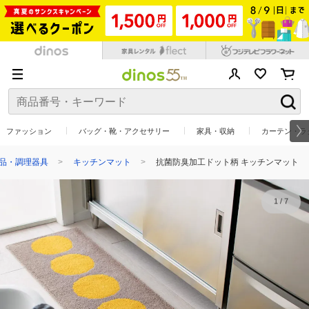
ファッション
バッグ・靴・アクセサリー
家具・収納
カーテン・ラ
品・調理器具
キッチンマット
抗菌防臭加工ドット柄 キッチンマット
1
/
7