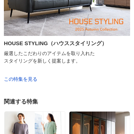
か。色も茶色がすこーしだけ実物は濃い気がしますがほ
商品名・特徴
≪約50cm×270cm≫抗菌防臭加工ドット柄 キッチン
ぼ写真通りだと思います。
マット
前もディノスさんのりんご柄のマットを使っていたり可
愛い感じのものを選びがちなので、いつもとは違うテイ
ストのものにしましたが、ちょっと我が家のキッチンに
価格
¥18,040
税込 ¥16,400 税抜
は落ち着いた感じになり過ぎてしまったので製品が悪い
HOUSE STYLING（ハウススタイリング）
とかでなくキッチンでりんご柄より気持ちが上がらない
送料・送料種
基本配送料：¥
880
厳選したこだわりのアイテムを取り入れた
別
※お届け先が同じであれば複数個ご購入いただいても¥880です。
という個人的事情で★３です。
スタイリングを新しく提案します。
2024/08/15
お支払い方法
送料について
［すべてのサイズに共通］
この特集を見る
■色：（ア）イエロー、（イ）ブラック、（ウ）ピンク
■厚さ約15mm（毛足約5mm～10mm）
約50cm×240cm ブルー
■素材：アクリル100％（抗菌防臭繊維使用）
関連する特集
福岡県
■裏面…滑りにくい加工
色違いで3回目の購入ですが、今回毛羽立ちが酷くて
※乾燥機・ドラム式洗濯機不可
びっくりしています。デザインや厚みが気に入ってるの
■日本製
で改善していただきたいです。
■防臭加工されています。