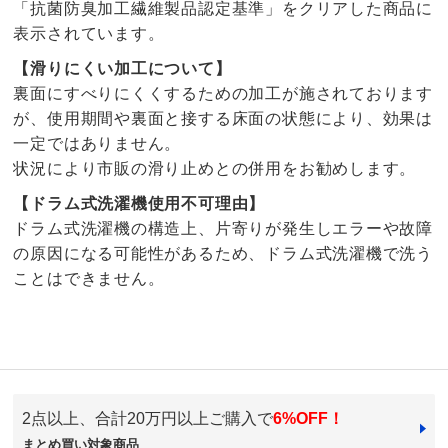
「抗菌防臭加工繊維製品認定基準」をクリアした商品に
表示されています。
【滑りにくい加工について】
裏面にすべりにくくするための加工が施されております
が、使用期間や裏面と接する床面の状態により、効果は
一定ではありません。
状況により市販の滑り止めとの併用をお勧めします。
【ドラム式洗濯機使用不可理由】
ドラム式洗濯機の構造上、片寄りが発生しエラーや故障
の原因になる可能性があるため、ドラム式洗濯機で洗う
ことはできません。
4.0
口コミ件数（48）
2点以上、合計20万円以上ご購入で
6%OFF！
★★★★★
26
まとめ買い対象商品
商品番号
900-H950-22