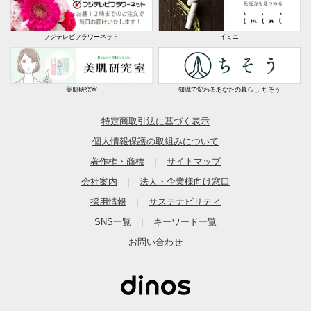
この度はディノスオンラインショップをご利用いた
だきありがとうございます。
また、商品につきましてご満足いただけず、大変申
フジテレビフラワーネット
イミニ
し訳ございません。
毛が抜けたとのことですが、糸が1本ごと抜けてしま
う状態でしょうか？その状態であれば不良品かと思
美肌研究室
知識で変わるあなたの暮らし ちそう
われますので、お客様には大変ご迷惑をおかけしま
特定商取引法に基づく表示
すが、フリーダイヤル0120-596-118（12：00-18：
00）までご連絡をいただき交換させていただけます
個人情報保護の取組みについて
と幸いです。
著作権・商標
サイトマップ
｜
毛玉やほこりにつきましては、こちらの商品は表面
会社案内
法人・企業様向け窓口
｜
をカットしているため遊び毛という細かい繊維が商
採用情報
サステナビリティ
｜
品特性上出てきてしまいます。その遊び毛がまと
SNS一覧
キーワード一覧
｜
まって毛玉になってしまったと推測されます。遊び
お問い合わせ
毛は徐々に落ち着いてきますので、遊び毛であれば
今しばらく様子を見てご使用いただけますと幸いで
す。
貴重なご意見を参考にさせていただき、今後の商品