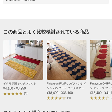
★★★★
★
13
商品名・特徴
≪約50cm×120cm≫抗菌防臭加工ドット柄 キッチン
★★★
★★
9
マット
★★
★★★
1
★
★★★★
5
この商品とよく比較検討されている商品
価格
¥8,580
税込 ¥7,800 税抜
約50cm×240cm イエロー
送料・送料種
基本配送料：¥
880
別
※お届け先が同じであれば複数個ご購入いただいても¥880です。
兵庫県
キッチンがばっと明るくなり良い感じ。
商品番号
900-H950-23
遊び毛が多いのは毛足フカフカだから仕方ない？
先代のマットはズレにくさ優先で床にテープあと？がこ
商品名・特徴
≪約50cm×150cm≫抗菌防臭加工ドット柄 キッチン
びりついて大変だったがこちらは問題無さそう。
マット
イタリア製キッチンマット
Finlayson PAMPULA/フィンレイ
Finlayson OM
¥4,180 - ¥8,250
ソン パンプーラ フック織マッ
ン オンップ フ
2025/05/20
ト
¥18,400 - ¥36,100
¥18,400 - ¥41,
(1)
(4)
(
価格
¥10,340
税込 ¥9,400 税抜
送料・送料種
基本配送料：¥
880