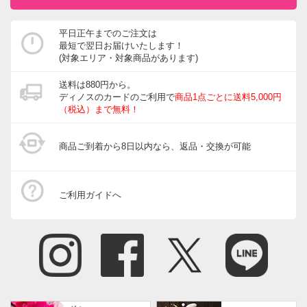
開発・改善に努めてまいります。
今後ともディノスをよろしくお願いいたします。
平日正午までのご注文は
最短で翌日お届けいたします！
(対象エリア・対象商品があります)
送料は880円から。
約50cm×240cm イエロー
ディノスのカードのご利用で
商品1点ごとに送料5,000円
（税込）まで無料！
兵庫県
柄が可愛くて購入し、届いてすぐに敷いて使用し始めて
商品ご到着から8日以内なら、返品・交換が可能
１週間で毛が抜けて、毛玉やほこりとなって困っていま
す。最初だけならいいのですが、、、このまま抜け続け
るとハゲてしまうのではないかと不安です。思い切って
ご利用ガイドへ
長い物を買った（その分高い）のにショックです。
2023/04/28
商品担当者より