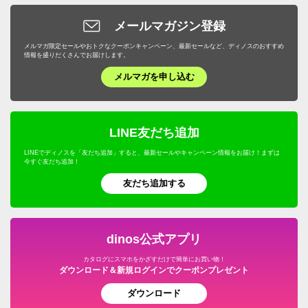
「ブラウン×ブルー」を購入しました。
メールマガジン登録
画面で見て「こげ茶×ネイビー」と考えていたのです
が、残念ながら実物は「白っぽい茶色×青」で想像と少
メルマガ限定セールやおトクなクーポンキャンペーン、最新セールなど、ディノスのおすすめ
情報を盛りだくさんでお届けします。
し異なってしまいました。
メルマガを申し込む
毛足が長く、フカフカした感じで、作りはしっかりして
います。滑り止めもついているのでズレたりはしないよ
うです。
LINE友だち追加
2023/05/08
LINEでディノスを「友だち追加」すると、最新セールやキャンペーン情報をお届け！まずは
今すぐ友だち追加！
友だち追加する
商品担当者より
この度はディノスオンラインショップをご利用いた
だきありがとうございます。
dinos公式アプリ
色味につきましては、最大限現物と近くなるように
カタログにスマホをかざすだけで簡単にお買い物！
努力をしておりますが、イメージと異なってしまっ
ダウンロード＆新規ログインでクーポンプレゼント
たとのこと大変申し訳ございません。
ダウンロード
貴重なご意見を参考にさせていただき、今後の商品