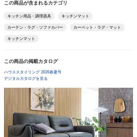
この商品が含まれるカテゴリ
2025/03/11
価格
¥14,300
税込 ¥13,000 税抜
キッチン用品・調理器具
キッチンマット
送料・送料種
基本配送料：¥
880
カーテン・ラグ・ソファカバー
カーペット・ラグ・マット
別
※お届け先が同じであれば複数個ご購入いただいても¥880です。
約50cm×150cm イエロー
キッチンマット
東京都
商品番号
900-H950-26
見た目もとっても可愛くてキッチンが明るくなって、素
商品名・特徴
≪約50cm×240cm≫抗菌防臭加工ドット柄 キッチン
この商品の掲載カタログ
材も良くてスリッパ履かなくても気持ちイイぐらいで
マット
す！
ハウススタイリング 2026春夏号
デジタルカタログを見る
2024/11/27
価格
¥15,840
税込 ¥14,400 税抜
送料・送料種
基本配送料：¥
880
別
※お届け先が同じであれば複数個ご購入いただいても¥880です。
約50cm×150cm ブラック
東京都
商品番号
900-H950-27
モダンで素敵です。素足で乗ってもチクチクせずふかふ