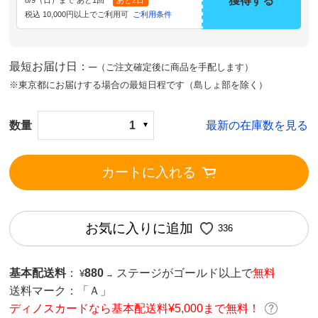
獲得する
8/9（日）まで あと1回
あと2日
税込 10,000円以上でご利用可
ご利用条件
最短お届け日：─
（ご注文確定後に商品を手配します）
※東京都にお届けする場合の最短日程です（島しょ部を除く）
数量
1
最新の在庫数を見る
カートに入れる
お気に入りに追加
336
基本配送料
：
880
ステージがゴールド以上で
無料
¥
→
送料マーク：
「Ａ」
ディノスカードなら基本配送料¥5,000まで無料！