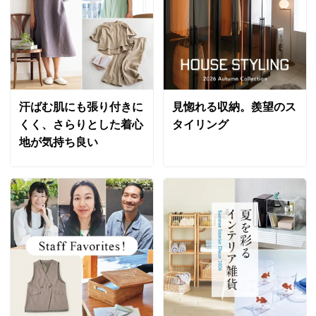
■抗菌加工されています。
2024/04/10
ディノスのサイズ
商品担当者より
商品の特徴
この度はディノスをご利用いただき誠にありがとう
ございます。
ブルーＳＥＫ
汗ばむ肌にも張り付きに
見惚れる収納。羨望のス
社団法人繊維評価技術協議会の基準をクリアした商
商品に毛羽が生じていたとのこと大変申し訳ありま
くく、さらりとした着心
タイリング
品です。抗菌・防臭加工の品質と安全性を保証する
せん。
地が気持ち良い
ものです。
今後はこのようなことのないよう、検品強化に努め
てまいります。
洗濯機ネット
ネットを利用すればご家庭の洗濯機で洗えます。
貴重なご意見をありがとうございました。
約50cm×120cm ブラック（ＷＥＢ）
神奈川県
厚みもあってふわっとした感触ながら適度にコシもあっ