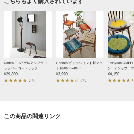
こちらもよく購入されています
約50cm×210cm ピンク
別
※お届け先が同じであれば複数個ご購入いただいても¥880です。
千葉県
ピンクを選びました
商品番号
900-H950-24
落ち着いた濃いめのグレーにピンクが映え、実物の方が
色味が良く、オシャレな空間になりました
商品名・特徴
≪約50cm×180cm≫抗菌防臭加工ドット柄 キッチン
マット
2025/05/08
Umbra FLAPPER/アンブラ フ
Gabbeh/ギャッベ インド製マッ
Finlayson OM
価格
¥12,320
税込 ¥11,200 税抜
ラッパー コートラック
ト 約40cm×40cm
ン オンップ フ
約50cm×240cm ピンク
¥29,800
¥3,990
ト チェアパッド
¥4,150
送料・送料種
基本配送料：¥
880
形
(11)
(60)
(
神奈川県
別
※お届け先が同じであれば複数個ご購入いただいても¥880です。
リピートです。落ち着いたブラウンに渋めのピンクはお
洒落で気に入りました。長年使用していた同商品が古く
商品番号
900-H950-25
なってきたので買い替えです。厚みがあるのに洗濯後乾
商品名・特徴
≪約50cm×210cm≫抗菌防臭加工ドット柄 キッチン
きやすいし、ズレないのでお気に入りです。これで三色
この商品の関連リンク
マット
すべて購入しましたが、どの色もとても落ち着いた可愛
らしさがあります。