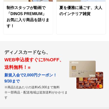
て良い。
制作スタッフが動画で
夏を優雅に過ごす、大人
デザインもシンプルなので変に主張しないので玄関マッ
「DINOS PREMIUM」
のインテリア雑貨
トに使用している。
お気に入り商品を語りま
2023/12/09
す！
商品担当者より
この度はディノスでのお買い上げをありがとうござ
ディノスカードなら、
いました。
WEB申込後すぐに5%OFF、
また貴重なご意見を頂戴し、重ねて感謝いたしま
送料無料！
※
す。
玄関マットに置いても可愛いですね！
新規入会で2,000円クーポン！
9/30まで
※商品1点あたりの送料
5,000まで無料
¥
※一部商品・配送地域は追加送料がかかりま
す
約50cm×240cm ブルー
埼玉県