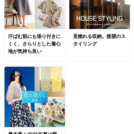
長野県
タペストリーかわりに壁掛けに使いました。シックでた
いへんおしゃれな雰囲気になり満足です。
2024/02/01
汗ばむ肌にも張り付きに
見惚れる収納。羨望のス
くく、さらりとした着心
タイリング
地が気持ち良い
3人掛 イチゴドロボウブルー
長野県
イチゴドロボーブルーを購入。
思っていたよりも、柄は派手ではなく、馴染んで素敵で
す。
ソファーの肘掛けが木製のため、ソファー全てを被うタ
イプではなく
このタイプで正解でした。
2022/02/03