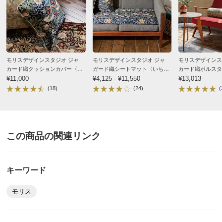
しわもそれほど使い勝手もいいです。
商品番号
900-LT32-03
2025/06/12
商品名・特徴
≪3人掛≫ モリスデザインスタジオ ジャカード織ソ
ファカバー
モリスデザインスタジオ ジャ
モリスデザインスタジオ ジャ
モリスデザインス
カード織クッションカバー〈い
ガード織シートマット〈いちご
カード織ボルスタ
1人掛 イチゴドロボウブルー
ちご泥棒〉 約45×45cm
¥11,000
泥棒・ウィローボウ〉 ノーマル
¥4,125 - ¥11,550
〈ウィローボウ〉
¥13,013
価格
¥15,400
税込 ¥14,000 税抜
タイプ
東京都
(18)
(24)
(
送料・送料種
基本配送料：¥
880
新品のソファーが汚れないようカバーを探していたが、
別
※お届け先が同じであれば複数個ご購入いただいても¥880です。
イチゴドロボウは好きなデザインの為1人掛けと2.5人掛
けを購入した。ジャガード織で生地もしっかりしており
お支払い方法
送料について
この商品の関連リンク
高級感があり、単にヨゴレ防止で使用するだけでなくソ
ファー自体を引き立てるものでもある。
■柄・色：
（ア）いちご泥棒・ブルー系
キーワード
2025/03/05
（イ）いちご泥棒・ブルーグリーン系
（ウ）いちご泥棒・レッド系（WEB限定）
モリス
（エ）ウィローボウ・グリーン系（WEB限定）
（オ）ウィローボウ・ベージュ系（WEB限定）
3人掛 イチゴドロボウブルー