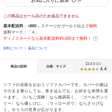
お気に入りに追加
55
この商品はセール品のため返品できません
基本配送料
：
880
ステージがゴールド以上で
無料
¥
→
送料マーク：
「Ａ」
ディノスカードなら基本配送料¥5,000まで無料！
送料について
｜
返品について
口コミ
(21)
商品の説明
仕様・サイズ
4.4
ソファの全面をおおうソファカバーです。カバーの裾は
そのまま垂らしても、巻き込んでも、お好きな表情を選
べます。〈いちご泥棒〉なら格調高く、〈ゴールデンリ
リー〉なら優しげに、〈ウィローボウ〉ならさりげな
く。モリスの世界が広がります。