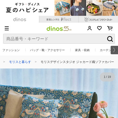
ファッション
バッグ・靴・アクセサリー
家具・収納
カーテン・ラ
モリスと暮らす
モリスデザインスタジオ ジャカード織ソファカバー
1
/
19