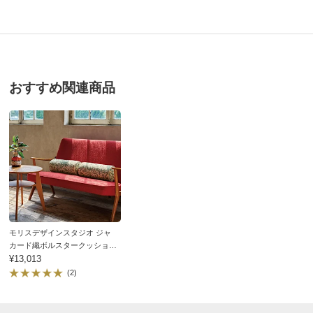
4.4
口コミ件数（21）
★★★★★
10
おすすめ関連商品
商品番号
900-LT32-00
★★★★
★
11
商品名・特徴
≪1人掛≫ モリスデザインスタジオ ジャカード織ソ
★★★
★★
0
ファカバー
★★
★★★
0
★
★★★★
0
価格
¥7,590
税込 ¥6,900 税抜
2.5人掛 ウィローボウグリーンＷＥＢ
送料・送料種
基本配送料：¥
880
別
※お届け先が同じであれば複数個ご購入いただいても¥880です。
モリスデザインスタジオ ジャ
福岡県
カード織ボルスタークッション
モリスが好きです。ベッドのスプレッドを探していたの
〈ウィローボウ〉
¥13,013
商品番号
900-LT32-01
(2)
ですが、適当な者がなく代用として購入しました。少し
短いのですが、足元を覆うところに置いてます。とても
商品名・特徴
≪2人掛≫ モリスデザインスタジオ ジャカード織ソ
綺麗で落ち着いた柄です。
ファカバー