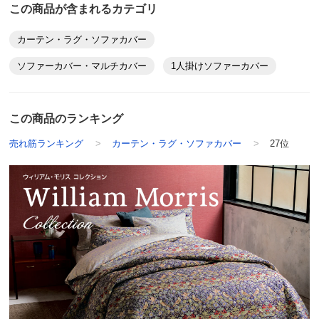
（カ）ウィローボウ・ブルー系（WEB限定）
この商品が含まれるカテゴリ
長崎県
（キ）ゴールデンリリーマイナー・ブルー系（WEB限定）
3人掛けのカバーですが我が家のソファーが少し大きく
カーテン・ラグ・ソファカバー
（ク）ゴールデンリリーマイナー・アイボリー系（WEB限
幅が足りないのが残念ですが、商品はとても気に入って
定）
ソファーカバー・マルチカバー
1人掛けソファーカバー
います。モリスが好きで少しづつ買い足してします。
■サイズ：
1人掛…約48×175cm
2025/02/12
2人掛…約105×175cm
この商品のランキング
2.5人掛…約135×175cm
売れ筋ランキング
カーテン・ラグ・ソファカバー
27位
3人掛…約150×175cm
■素材：（ア）～（ウ）ポリエステル90・綿10％ （エ）～
1人掛 イチゴドロボウブルー
（ク）ポリエステル100％
愛媛県
■日本製
左右非対称な背もたれのひじ掛け部にピッタリでした。
カウチを、3人掛1枚を使って覆うには、どうしてもひ
ディノスのサイズ
じ掛け部分がはみ出してしまうのですが、そこに１人掛
を使い折り紙のようにカバーしました。
商品の特徴
この1枚をプラスすることで、ゆったりとした感じで全
洗濯機
体を包み込むことが可能になりました。
ご家庭の洗濯機で洗えます。