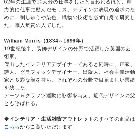
62年の生涯で10人分の仕事をしたと言われるほど、精
力的に仕事に励んだモリス。デザインの表現の追求のた
めに、刺しゅうや染色、織物の技術も必ず自身で研究し
た、職人気質の人でした。
William Morris（1834～1896年）
19世紀後半、装飾デザインの分野で活躍した英国の芸
術家。
傑出したインテリアデザイナーであると同時に、画家、
詩人、グラフィックデザイナー、出版人、社会主義活動
家と多彩な顔を持ち、それぞれの分野で目覚ましい業績
を残した。
アーツ＆クラフツ運動に影響を与え、近代デザインの父
とも呼ばれる。
◆
インテリア・生活雑貨アウトレット
のすべての商品は
こちら
からご覧いただけます。