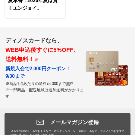
夏本番！2026年夏は賢
くエンジョイ。
2人掛 イチゴドロボウレッド
宮城県
ディノスカードなら、
赤い生地の二人掛けソファを新調しました
WEB申込後すぐに5%OFF、
生地が厚くしっかりしているので、使いやすいです
新調したソファがより華やかになって、大変気に入って
送料無料！
※
います
新規入会で2,000円クーポン！
9/30まで
2022/01/22
※商品1点あたりの送料
5,000まで無料
¥
※一部商品・配送地域は追加送料がかかりま
すべての口コミを見る
す
メールマガジン登録
メルマガ限定セールやおトクなクーポンキャンペーン、最新セールなど、ディノスのおすすめ