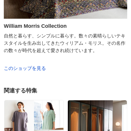
2024/12/16
William Morris Collection
3人掛 イチゴブルーグリーン
自然と暮らす、シンプルに暮らす。数々の素晴らしいテキ
愛媛県
スタイルを生み出してきたウィリアム・モリス。その名作
の数々が時代を超えて愛され続けています。
生地の裏面も気に入っています。
3人掛けのカバーは、裏面を出してこたつカバーとして
使い、1掛けは表面のまま、クッションと合わせていま
このショップを見る
す。
セット使いの一部を裏面にすることで、統一感はありな
がら捻りのきいた可愛らしさを楽しんでいます。
関連する特集
2024/12/16
3人掛 ウィローボウベージュ