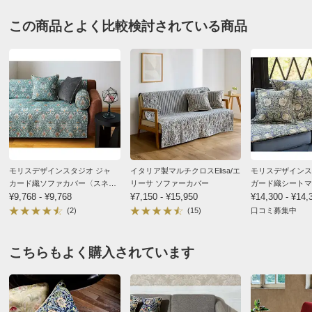
2026/07/09
この商品とよく比較検討されている商品
価格
¥13,200
税込 ¥12,000 税抜
送料・送料種
基本配送料：¥
880
3人掛 イチゴドロボウブルー
別
※お届け先が同じであれば複数個ご購入いただいても¥880です。
兵庫県
生地もしっかりしているのでしわも気にならず、大きさ
商品番号
900-LT32-02
的にも使いやすいサイズです。見栄えもよくて豪華で
す。
商品名・特徴
≪2.5人掛≫ モリスデザインスタジオ ジャカード織ソ
モリスデザインスタジオ ジャ
イタリア製マルチクロスElisa/エ
モリスデザインス
ファカバー
カード織ソファカバー〈スネー
リーサ ソファーカバー
ガード織シートマ
2025/06/12
クヘッド〉
¥9,768 - ¥9,768
¥7,150 - ¥15,950
パーネル〉 機能
¥14,300 - ¥14,
(2)
(15)
口コミ募集中
価格
¥14,300
税込 ¥13,000 税抜
こちらもよく購入されています
2人掛 イチゴドロボウブルー
送料・送料種
基本配送料：¥
880
兵庫県
別
※お届け先が同じであれば複数個ご購入いただいても¥880です。
サイズもちょうどで見栄えもよく、生地も厚手なので、