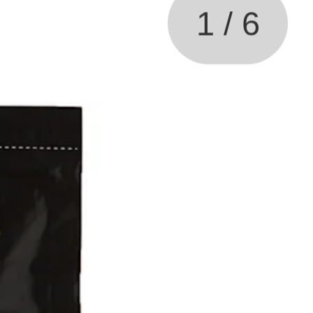
1
/
6