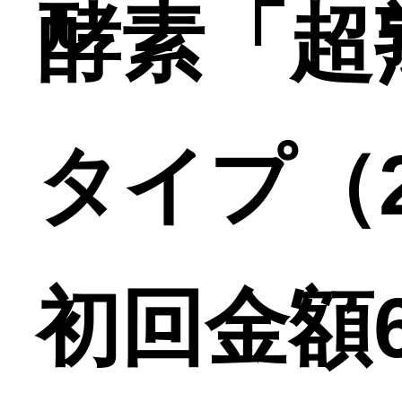
酵素「超
タイプ（2.
初回金額6