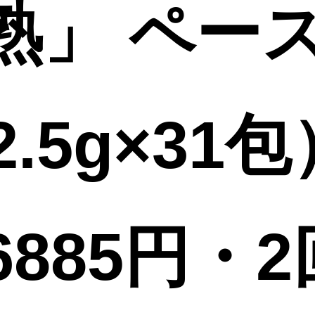
熟」 ペー
5g×31包）
885円・