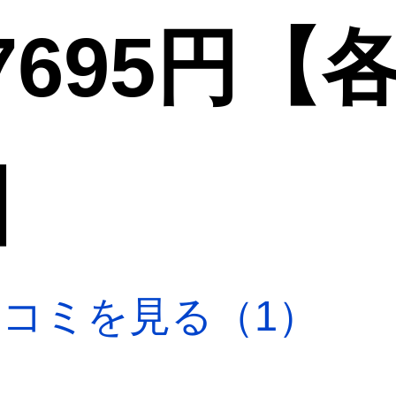
695円【
】
口コミを見る（1）