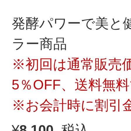
発酵パワーで美と
ラー商品
※初回は通常販売価
5％OFF、送料無
※お会計時に割引
¥
8,100
税込