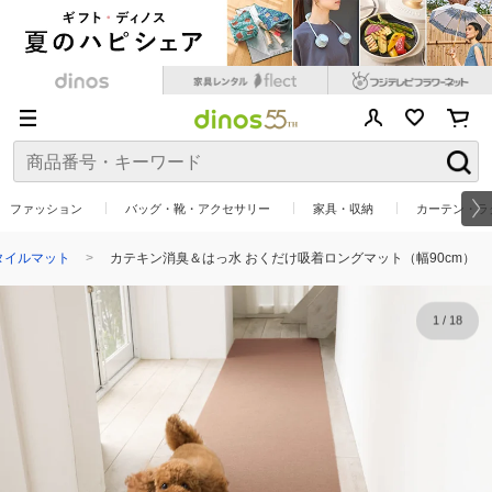
ファッション
バッグ・靴・アクセサリー
家具・収納
カーテン・ラ
タイルマット
カテキン消臭＆はっ水 おくだけ吸着ロングマット（幅90cm）
1
/
18