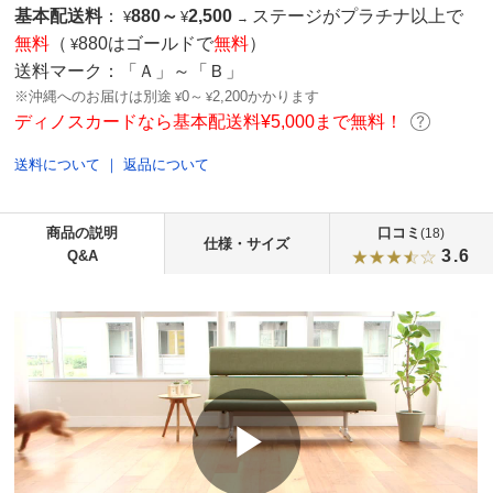
基本配送料
：
880
～
2,500
ステージがプラチナ以上で
¥
¥
→
無料
（
880はゴールドで
無料
）
¥
送料マーク：
「Ａ」～「Ｂ」
※沖縄へのお届けは別途
0～
2,200かかります
¥
¥
ディノスカードなら基本配送料¥5,000まで無料！
送料について
｜
返品について
商品の説明
口コミ
(18)
仕様・サイズ
3.6
Q&A