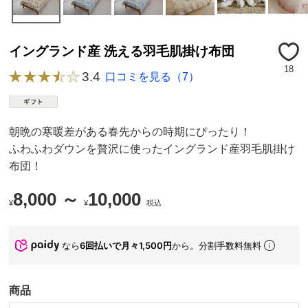
イングランド産 洗える羽毛肌掛け布団
18
3.4
口コミを見る（7）
朝晩の寒暖差がある春先からの時期にぴったり！
ふわふわダウンを贅沢に使ったイングランド産羽毛肌掛け
布団！
8,000 ～
10,000
¥
¥
税込
なら
6回払いで月々1,500円
から。分割手数料無料
商品