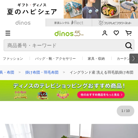
ファッション
バッグ・靴・アクセサリー
家具・収納
カーテン・ラ
具・布団
掛け布団・羽毛布団
イングランド産 洗える羽毛肌掛け布団
1
/
10