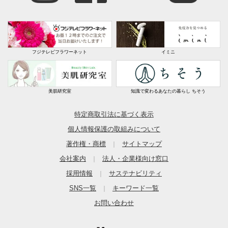
フジテレビフラワーネット
イミニ
美肌研究室
知識で変わるあなたの暮らし ちそう
特定商取引法に基づく表示
個人情報保護の取組みについて
著作権・商標
サイトマップ
｜
会社案内
法人・企業様向け窓口
｜
採用情報
サステナビリティ
｜
SNS一覧
キーワード一覧
｜
お問い合わせ