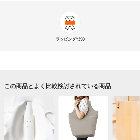
5.0
口コミ件数（2）
★★★★★
2
商品番号
900-R989-18
★★★★
★
0
商品名・特徴
ウール混 ダブルフェイス テントライン コート
★★★
★★
0
ラッピング
¥
390
★★
★★★
0
★
★★★★
0
価格
¥14,500
税込 ¥13,182 税抜
送料・送料種
基本配送料：¥
880
フォレストグリーン Ｓ－Ｍ
別
※お届け先が同じであれば複数個ご購入いただいても¥880です。
この商品とよく比較検討されている商品
千葉県 60代以上女性
身長 : 158cm
お支払い方法
送料について
普段のサイズ : L
購入したサイズで「ちょうどよかった」
■色：フォレストグリーン
色、着やすさ、そして一番大事な太って見えないこと。
■素材：毛75・ナイロン23・ポリエステル2％
すべてクリアです。出産の為帰省していた娘も、思わず
■前ボタン開き
購入してしまった程、気に入ってしまいました。もちろ
■前2個ポケット付き
ん私もとても気に入ってます。大きめなので、ひとサイ
■袖口タブ・ボタン付き