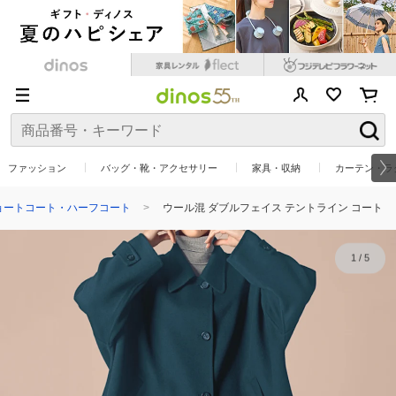
ファッション
バッグ・靴・アクセサリー
家具・収納
カーテン・ラ
ョートコート・ハーフコート
ウール混 ダブルフェイス テントライン コート
1
/
5