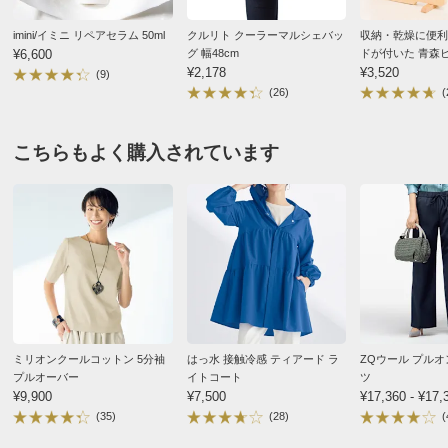
ズ小さめがいいですよ。
■両脇裾スリット有り
imini/イミニ リペアセラム 50ml
クルリト クーラーマルシェバッ
収納・乾燥に便利
2025/03/18
■原産国：中国製
¥6,600
グ 幅48cm
ドが付いた 青森
¥2,178
¥3,520
(9)
サイズ（cm）
(26)
(
サイズ記号
SーM
LーLL
フォレストグリーン Ｓ－Ｍ
こちらもよく購入されています
バスト
172
178
滋賀県 50代女性
身長 : 158cm
普段のサイズ : L
バスト（適応）
72～87
86～101
購入したサイズで「ちょうどよかった」
着丈
78
80
思っていたよりも生地が薄かったのと、少し重かった。
袖丈
30.6
31.1
色がきれいで形がかわいいけど幼く見えなくてとても気
袖付回り
54.6
55.6
に入ってます。
いつもLサイズを着ていますが、SーMサイズにしてよ
袖口幅
17
17.7
かったです。
ゆき丈
78
80
ミリオンクールコットン 5分袖
はっ水 接触冷感 ティアード ラ
ZQウール プル
2025/03/03
裾回り
179
185
プルオーバー
イトコート
ツ
¥9,900
¥7,500
¥17,360 - ¥17,
重量（約ｇ）
830
840
(35)
(28)
(
すべての口コミを見る
※重量はあくまでも目安となります。商品によっては中心