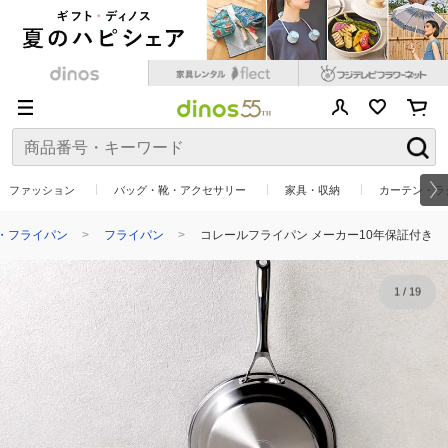
ファッション
バッグ・靴・アクセサリー
家具・収納
カーテン・ラ
・フライパン
フライパン
コレールフライパン メーカー10年保証付き
1
/
19