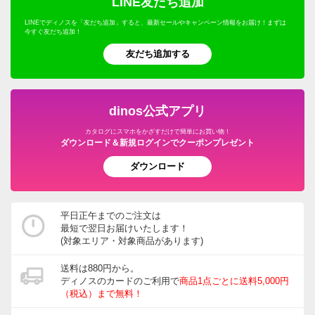
LINE友だち追加
LINEでディノスを「友だち追加」すると、最新セールやキャンペーン情報をお届け！まずは
今すぐ友だち追加！
友だち追加する
dinos公式アプリ
カタログにスマホをかざすだけで簡単にお買い物！
ダウンロード＆新規ログインでクーポンプレゼント
ダウンロード
平日正午までのご注文は
最短で翌日お届けいたします！
(対象エリア・対象商品があります)
送料は880円から。
ディノスのカードのご利用で
商品1点ごとに送料5,000円
（税込）まで無料！