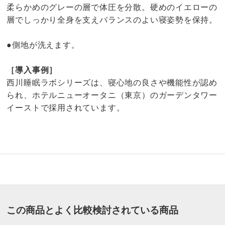
柔らかめのグレーの層で体圧を分散。硬めのイエローの
層でしっかり全身を支えバランスのよい寝姿勢を保持。
●側地が洗えます。
［導入事例］
西川睡眠ラボシリーズは、寝心地の良さや機能性が認め
られ、ホテルニューオータニ（東京）のガーデンタワー
イーストで採用されています。
4.2
口コミ件数（5）
★★★★★
4
商品番号
900-LE05-70
★★★★
★
0
この商品とよく比較検討されている商品
商品名・特徴
≪シングル≫ 西川 睡眠Labo Dots ヘルシーライトマッ
★★★
★★
0
トレス