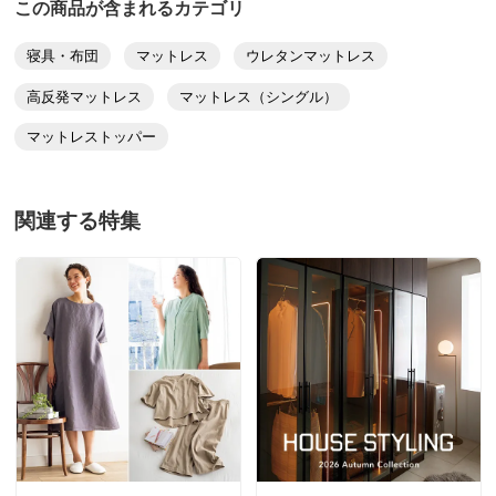
この商品が含まれるカテゴリ
■側地はファスナー式
■中国製
寝具・布団
マットレス
ウレタンマットレス
■側地のみ洗濯機OK（ネット使用）
高反発マットレス
マットレス（シングル）
※セミダブル、ダブルはご注文から2週間前後でお届けい
たします。
マットレストッパー
ディノスのサイズ
関連する特集