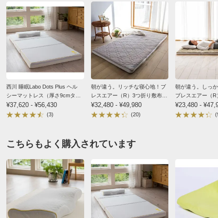
★★
★★★
0
★
★★★★
1
価格
¥16,335
税込 ¥14,850 税抜
シングル Ｓ
送料・送料種
基本配送料：¥
880
別
※お届け先が同じであれば複数個ご購入いただいても¥880です。
秋田県
しっかり体を支えつつドット部分が体にフィットして心
西川 睡眠Labo Dots Plus ヘル
朝が違う。リッチな寝心地！ブ
朝が違う。しっか
商品番号
900-LE05-71
シーマットレス（厚さ9cmタイ
レスエアー（R）3つ折り敷布
ブレスエアー（R
地よいです。
プ）
¥37,620 - ¥56,430
団 コンフォートリッチ（厚さ
¥32,480 - ¥49,980
布団リファイン（
¥23,480 - ¥47,
6cm）
商品名・特徴
≪セミダブル≫ 西川 睡眠Labo Dots ヘルシーライト
(3)
(20)
(
2026/07/18
マットレス
こちらもよく購入されています
セミダブル ＳＤ
価格
¥20,790
税込 ¥18,900 税抜
東京都
送料・送料種
基本配送料：¥
880
電動ベッドを使用しているせいかマットレスが薄くこち
別
※お届け先が同じであれば複数個ご購入いただいても¥880です。
らを購入しました。