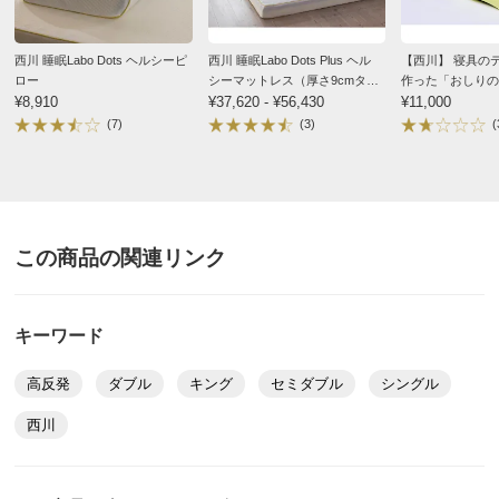
厚みも出てモチモチふかふかで気持ちよく寝られます。
商品番号
900-LE05-72
体圧分散で寝返りもスムーズです。
商品名・特徴
≪ダブル≫ 西川 睡眠Labo Dots ヘルシーライトマット
西川 睡眠Labo Dots ヘルシーピ
西川 睡眠Labo Dots Plus ヘル
【西川】 寝具の
2026/06/20
レス
ロー
シーマットレス（厚さ9cmタイ
作った「おしりの
¥8,910
プ）
¥37,620 - ¥56,430
Keeps（キープ
¥11,000
価格
¥24,750
税込 ¥22,500 税抜
(7)
(3)
(
送料・送料種
基本配送料：¥
2,500
シングル Ｓ
別
※商品1個につき、上記配送料金となります。
※沖縄は地域配送料 ¥2,200 がかかります
群馬県
ヘタリ気味だった脚付ベッドが、これを敷く事により、
この商品の関連リンク
お支払い方法
送料について
寝心地がグンと良くなりました。
［サイズ］
包み込まれるような感覚でぐっすり眠れます。
【シングル】約97×195×3.5cm・重さ約2.5kg
キーワード
2025/11/19
【セミダブル】約120×195×3.5cm・重さ約3.3kg
【ダブル】約140×195×3.5cm・重さ約3.8kg
高反発
ダブル
キング
セミダブル
シングル
すべての口コミを見る
西川
［すべてのサイズに共通］
■素材：表地・裏地…ポリエステル100％、中素材…ウレタ
ンフォーム