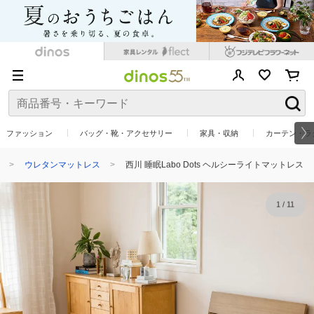
ファッション
バッグ・靴・アクセサリー
家具・収納
カーテン・ラ
ウレタンマットレス
西川 睡眠Labo Dots ヘルシーライトマットレス
1
/
11