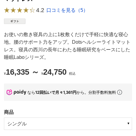
4.2
口コミを見る（5）
お使いの敷き寝具の上に1枚敷くだけで手軽に快適な寝心
地。腰のサポート力をアップ。Dotsヘルシーライトマット
レス。寝具の西川の長年にわたる睡眠研究をベースにした
睡眠Laboシリーズ。
16,335 ～
24,750
¥
¥
税込
なら
12回払いで月々1,361円
から。分割手数料無料
商品
シングル