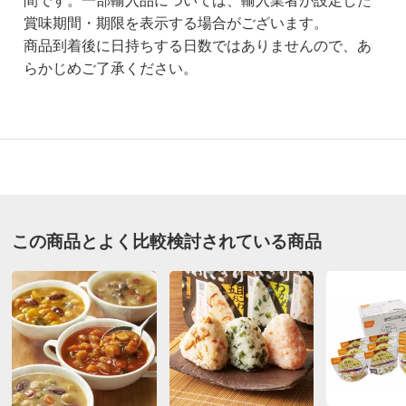
間です。一部輸入品については、輸入業者が設定した
賞味期間・期限を表示する場合がございます。
商品到着後に日持ちする日数ではありませんので、あ
らかじめご了承ください。
3.8
口コミ件数（42）
★★★★★
14
商品番号
900-N980-96
★★★★
★
17
この商品とよく比較検討されている商品
商品名・特徴
イザメシ 豚汁＆けんちん汁 （2種計12袋）
★★★
★★
9
★★
★★★
1
価格
¥8,910
税込 ¥8,250 税抜
★
★★★★
4
※軽減税率対象です。
送料・送料種
基本配送料：¥
880
別
※お届け先が同じであれば複数個ご購入いただいても¥880です。
東京都
お支払い方法
送料について
災害用として購入したものだが、思ったより消費期限が