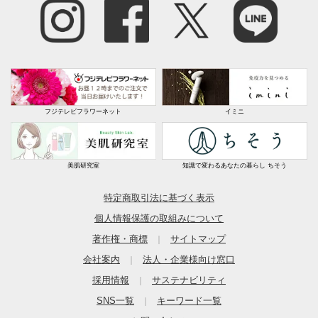
フジテレビフラワーネット
イミニ
美肌研究室
知識で変わるあなたの暮らし ちそう
特定商取引法に基づく表示
個人情報保護の取組みについて
著作権・商標
サイトマップ
｜
会社案内
法人・企業様向け窓口
｜
採用情報
サステナビリティ
｜
SNS一覧
キーワード一覧
｜