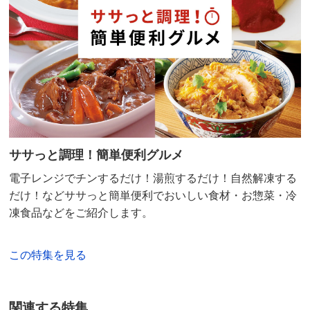
京都府
パーキンソンで食の細い母がけんちん汁を喜んで食べて
くれました。本当に良かったです。
2023/10/19
東京都
ササっと調理！簡単便利グルメ
非常食として購入しました。まだ食べていませんが美味
電子レンジでチンするだけ！湯煎するだけ！自然解凍する
しそうです。
だけ！などササっと簡単便利でおいしい食材・お惣菜・冷
2023/06/24
凍食品などをご紹介します。
この特集を見る
神奈川県
豚汁はまあまあおいしかったです。常温保存が便利で
関連する特集
す。