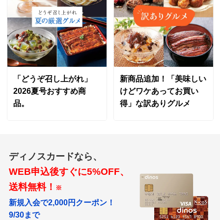
美味しかったそうです。
2023/04/30
静岡県
「どうぞ召し上がれ」
新商品追加！「美味しい
何故、この様な薄味に仕上げたのかと聞きたくなる味薄
2026夏号おすすめ商
けどワケあってお買い
味です。
品。
得」な訳ありグルメ
2023/04/08
すべての口コミを見る
ディノスカードなら、
WEB申込後すぐに5%OFF、
送料無料！
※
新規入会で2,000円クーポン！
9/30まで