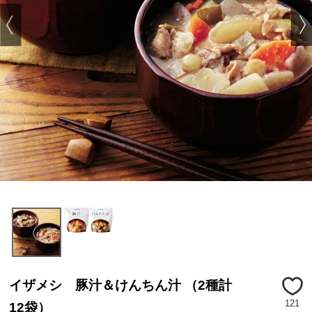
イザメシ 豚汁＆けんちん汁 （2種計
121
12袋）