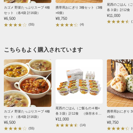
尾西のごはん（ご
早く残念
■内容量：豚汁300g×6袋、けんちん汁310g×6袋、計12袋
カゴメ 野菜たっぷりスープ 4種
携帯用おにぎり 3種セット（3種
各３袋）計12食
■原材料名：下記「原材料等の詳細はコチラから」のリン
セット （各4袋 計16袋）
×6個）
付）
¥11,000
2025/04/06
¥6,500
¥8,750
クをご参照ください。
(
(55)
(4)
※食品表示情報の掲載内容につきましては、お手元に届き
ました商品の容器包装の表示を必ずご確認いただきますよ
うお願いします。
神奈川県
こちらもよく購入されています
■アレルギー表示対象品目： 小麦・豚肉・大豆・さば・ご
とても美味しかったです。減塩タイプと感じました。長
ま
期保存なので助かります。
■賞味期間：常温3年
※賞味期間は製造年月日よりおいしく召し上がれる期間で
2025/03/28
す。できるだけ早くお届けするようにいたしますが、商品
到着後に日持ちする日数ではありません。なお弊社では賞
味期間の残り日数が3分の2以上のものを出荷させていただ
東京都
きます。予めご了承ください。
尾西のごはん（ご飯もの４種×
3度目の購入です。
■原料原産地：豚汁…豚肉（国産、カナダ）、けんちん
カゴメ 野菜たっぷりスープ 4種
携帯用おにぎり 
各３袋）計12食 （保存水６本
災害時でなく普通に一品足りない時などお鍋で温めて卵
汁…大根（国産）
セット （各4袋 計16袋）
×6個）
付）
¥11,000
¥6,500
¥8,750
を入れたり、けんちん汁に少しお味噌を加えたりして利
■製造加工：日本
(14)
(55)
(
用しています。