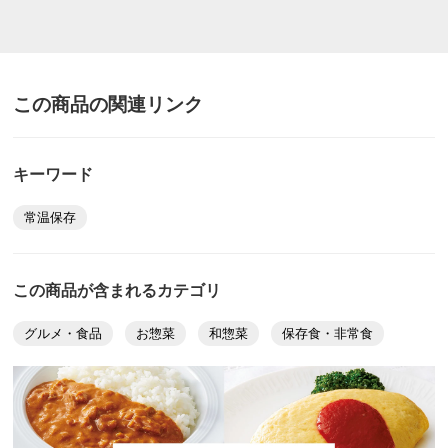
【ご注意ください！】
味も結構我が家の好みですが、濃いめに感じる人はお湯
※商品の性質上、キャンセル・交換・返品はできませ
を少し加えたりする時もあります。とても便利な食品だ
ん。
と思います。まんぞくです。
この商品の関連リンク
2025/03/15
ディノスのサイズ
原材料等の詳細はコチラから
キーワード
東京都
常温保存
我が家の常備品の１つになりました！
ローリングストックしています。
薄味で私は好みです。
この商品が含まれるカテゴリ
緊急事態の時は味の濃いものは困るので
よく考えて作られた商品だと思います。
グルメ・食品
お惣菜
和惣菜
保存食・非常食
2024/12/25