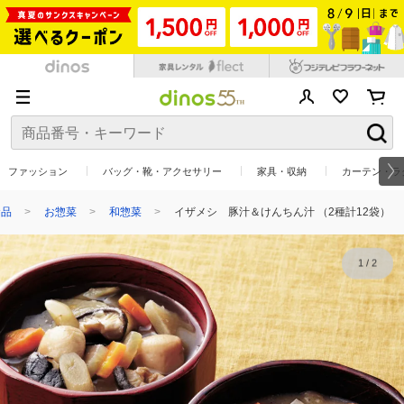
ファッション
バッグ・靴・アクセサリー
家具・収納
カーテン・ラ
食品
お惣菜
和惣菜
イザメシ 豚汁＆けんちん汁 （2種計12袋）
1
/
2