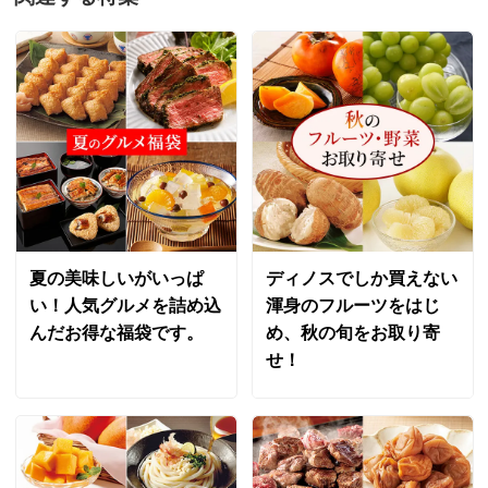
けんちん汁は全くおいしくありません。トータルでこの
買い物はお勧めできません。
2023/05/25
大阪府
どちらも、野菜が多く食べられるのでいい。豚汁は美味
しいと思いますが、けんちん汁は味があまりなく、美味
夏の美味しいがいっぱ
ディノスでしか買えない
しくないです。けんちん汁には、今度味噌を適量混ぜて
い！人気グルメを詰め込
渾身のフルーツをはじ
食べてみようかと思っています。
んだお得な福袋です。
め、秋の旬をお取り寄
2023/05/06
せ！
大阪府