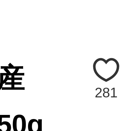
産
281
0g