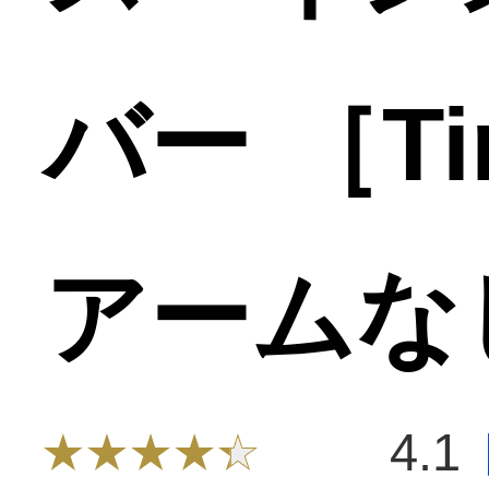
バー ［T
アームな
4.1