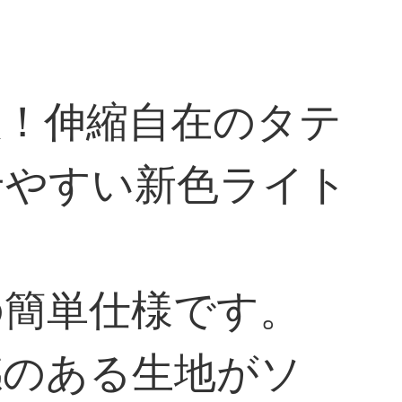
敵！伸縮自在のタテ
せやすい新色ライト
の簡単仕様です。
感のある生地がソ