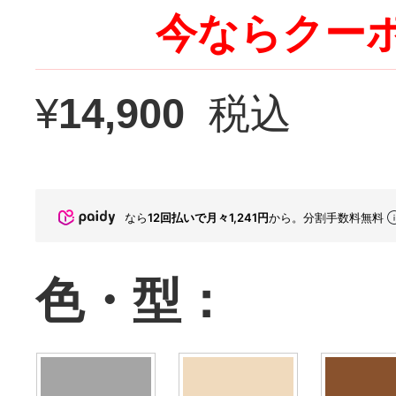
今ならクーポ
¥
14,900
税込
なら
12回払いで月々1,241円
から。分割手数料無料
色・型：