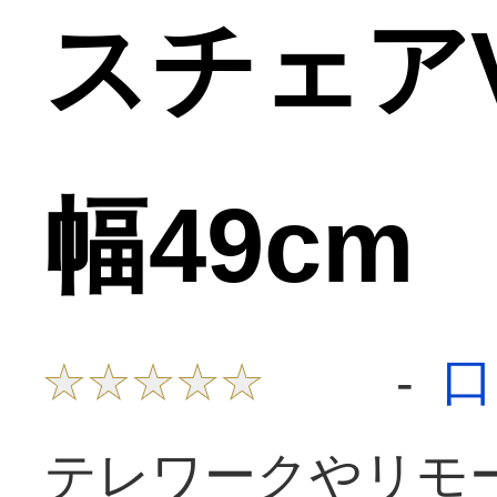
スチェア
幅49cm
口
-
テレワークやリモ